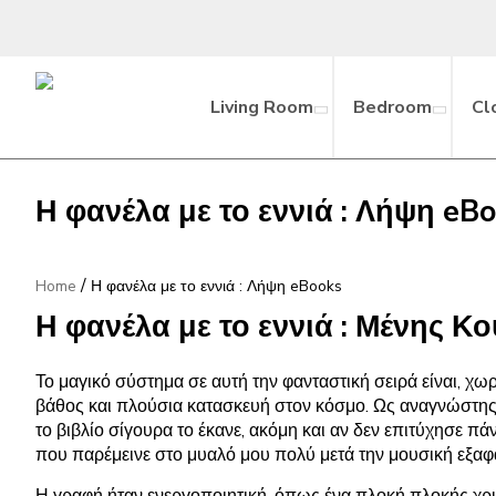
Living Room
Bedroom
Cl
Η φανέλα με το εννιά : Λήψη eB
/
Home
Η φανέλα με το εννιά : Λήψη eBooks
Η φανέλα με το εννιά : Μένης Κ
Το μαγικό σύστημα σε αυτή την φανταστική σειρά είναι, χω
βάθος και πλούσια κατασκευή στον κόσμο. Ως αναγνώστης, 
το βιβλίο σίγουρα το έκανε, ακόμη και αν δεν επιτύχησε π
που παρέμεινε στο μυαλό μου πολύ μετά την μουσική εξαφ
Η γραφή ήταν ενεργοποιητική, όπως ένα πλοκή πλοκής χρυ