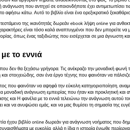
μή ανάγνωση που αντηχεί σε οποιονδήποτε έχει αντιμετωπίσει τ
το αφήσω κάτω. Αυτό το βιβλίο είναι ένα ορεξικρατικό ξεκαθάρι
 τεστάμενο της ικανότητάς δωρεάν ebook λήψη online για ανθεκτ
ι χαρακτήρες είναι τόσο καλά αναπτυγμένοι που δεν μπορείτε να
ρίας, όπως ένας ταξιδιώτης που εισέρχεται σε μια άγνωστη και
με το εννιά
 που δεν θα ξεχάσω γρήγορα. Τις ανέκραζο την μοναδική φωνή το
 και στοιχειώδης, σαν ένα έργο τέχνης που φαινόταν να πάλσιζ
πος που φαινόταν να αψηφά την εύκολη κατηγοριοποίηση, αναμιγ
ια μοναδική ανάγνωση εμπειρίας που ήταν και προκλητική και 
σης και Η φανέλα με το εννιά τελειώνω την ανάγνωση αυτού του
και να ανυψώσει εμάς, και να μας θυμίσει τη σημασία της ευγέν
πία ήχου βιβλίο online δωρεάν για ανάγνωση νοήματος που δη
υναισθήματα με ευκολία, αλλά η ίδια η ιστορία ένιωθε περίεργα