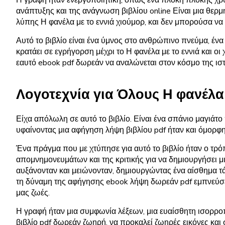
ανάπτυξης και της ανάγνωση βιβλίου online Είναι μια θερ
λύπης Η φανέλα με το εννιά χιούμορ, και δεν μπορούσα να 
Αυτό το βιβλίο είναι ένα ύμνος στο ανθρώπινο πνεύμα, ένα
κρατάει σε εγρήγορση μέχρι το Η φανέλα με το εννιά και ο
εαυτό ebook pdf δωρεάν να αναλώνεται στον κόσμο της ιστο
Λογοτεχνία για Όλους Η φανέλα 
Είχα απόλωλη σε αυτό το βιβλίο. Είναι ένα σπάνιο μαγιάτο
υφαίνοντας μια αφήγηση λήψη βιβλίου pdf ήταν και όμορφη
Ένα πράγμα που με χτύπησε για αυτό το βιβλίο ήταν ο τρό
απομνημονευμάτων και της κριτικής για να δημιουργήσει μ
αυξάνονταν και μειώνονταν, δημιουργώντας ένα αίσθημα τά
τη δύναμη της αφήγησης ebook λήψη δωρεάν pdf εμπνεύσει 
μας ζωές.
Η γραφή ήταν μια συμφωνία λέξεων, μια ευαίσθητη ισορρο
βιβλίο pdf δωρεάν ζωηρή, να προκαλεί ζωηρές εικόνες και σ