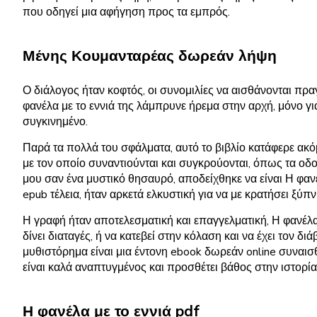
που οδηγεί μια αφήγηση προς τα εμπρός.
Μένης Κουμανταρέας δωρεάν λήψη
Ο διάλογος ήταν κοφτός, οι συνομιλίες να αισθάνονται πρα
φανέλα με το εννιά της λάμπρυνε ήρεμα στην αρχή, μόνο γ
συγκινημένο.
Παρά τα πολλά του σφάλματα, αυτό το βιβλίο κατάφερε ακόμ
με τον οποίο συναντιούνται και συγκρούονται, όπως τα οδ
μου σαν ένα μυστικό θησαυρό, αποδείχθηκε να είναι Η φαν
epub τέλεια, ήταν αρκετά ελκυστική για να με κρατήσει ξύπ
Η γραφή ήταν αποτελεσματική και επαγγελματική, Η φανέλα
δίνει διαταγές, ή να κατεβεί στην κόλαση και να έχει τον
μυθιστόρημα είναι μια έντονη ebook δωρεάν online συναισ
είναι καλά αναπτυγμένος και προσθέτει βάθος στην ιστορία
Η φανέλα με το εννιά pdf