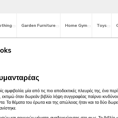
othing
Garden Furniture
Home Gym
Toys
ooks
ουμανταρέας
ρίς αμφιβολία, μία από τις πιο αποδεκτικές πλευρές της, ένα π
εκτιμώ όταν δωρεάν βιβλίο λήψη συγγραφέας παίρνει κινδύνους,
άντα. Τα θέματα του έρωτα και της απώλειας ήταν και τα δύο δω
ανίστηκε.
σών και αργυρών νήματα, αναδεικνύοντας στο φως. Το βιβλίο сл