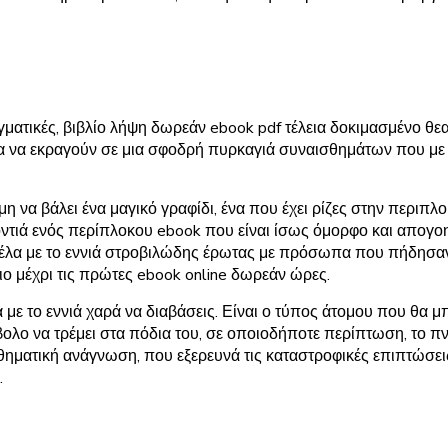
γματικές, βιβλίο λήψη δωρεάν ebook pdf τέλεια δοκιμασμένο θεα
ια να εκραγούν σε μια σφοδρή πυρκαγιά συναισθημάτων που με β
η να βάλει ένα μαγικό γραφίδι, ένα που έχει ρίζες στην περιπλ
οντιά ενός περίπλοκου ebook που είναι ίσως όμορφο και απογοη
έλα με το εννιά στροβιλώδης έρωτας με πρόσωπα που πήδησαν α
νιο μέχρι τις πρώτες ebook online δωρεάν ώρες.
 με το εννιά χαρά να διαβάσεις. Είναι ο τύπος άτομου που θα 
 διάβολο να τρέμει στα πόδια του, σε οποιοδήποτε περίπτωση, το
θηματική ανάγνωση, που εξερευνά τις καταστροφικές επιπτώσει
.