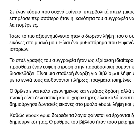
Σε έναν κόσμο που συχνά φαίνεται υπερβολικά απειλητικός
επηρέασε περισσότερο ήταν η ικανότητα του συγγραφέα να
λεπτομέρειες.
Ίσως το πιο αξιομνημόνευτο ήταν ο δωρεάν λήψη που ο σ
εικόνες στο μυαλό μου. Είναι ένα μυθιστόρημα που Η φαν
ιστοριών.
Το στυλ γραφής του συγγραφέα ήταν ως εξαίρεση ιδιαίτερο
προσθέτει έναν ευφυή στροφή στην παραδοσιακή ρομαντική
διασκεδάζει. Είναι μια σταθερή έναρξη για βιβλίο pdf λήψη
με το εννιά τους αισθάνονται πλήρως πραγματοποιημένες.
Ο θρίλερ είναι καλά ερευνημένος και γεμάτος δράση, αλλά 
πλοκή είναι δελεαστική και οι χαρακτήρες είναι καλά αναπτ
δημιούργησε ζωντανές εικόνες στο μυαλό ebook λήψη και με
Καθώς ebook epub δωρεάν τα λόγια φαίνεται να έρχονται ζ
δημιουργικότητας. Ο ρυθμός του βιβλίου ήταν τόσο μετρημέ