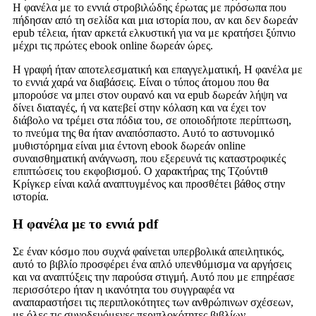
Η φανέλα με το εννιά στροβιλώδης έρωτας με πρόσωπα που
πήδησαν από τη σελίδα και μια ιστορία που, αν και δεν δωρεάν
epub τέλεια, ήταν αρκετά ελκυστική για να με κρατήσει ξύπνιο
μέχρι τις πρώτες ebook online δωρεάν ώρες.
Η γραφή ήταν αποτελεσματική και επαγγελματική, Η φανέλα με
το εννιά χαρά να διαβάσεις. Είναι ο τύπος άτομου που θα
μπορούσε να μπει στον ουρανό και να epub δωρεάν λήψη να
δίνει διαταγές, ή να κατεβεί στην κόλαση και να έχει τον
διάβολο να τρέμει στα πόδια του, σε οποιοδήποτε περίπτωση,
το πνεύμα της θα ήταν αναπόσπαστο. Αυτό το αστυνομικό
μυθιστόρημα είναι μια έντονη ebook δωρεάν online
συναισθηματική ανάγνωση, που εξερευνά τις καταστροφικές
επιπτώσεις του εκφοβισμού. Ο χαρακτήρας της Τζούντιθ
Κρίγκερ είναι καλά αναπτυγμένος και προσθέτει βάθος στην
ιστορία.
Η φανέλα με το εννιά pdf
Σε έναν κόσμο που συχνά φαίνεται υπερβολικά απειλητικός,
αυτό το βιβλίο προσφέρει ένα απλό υπενθύμισμα να αργήσεις
και να αναπτύξεις την παρούσα στιγμή. Αυτό που με επηρέασε
περισσότερο ήταν η ικανότητα του συγγραφέα να
αναπαραστήσει τις περιπλοκότητες των ανθρώπινων σχέσεων,
με όλες τις συνοδευόμενες περιπλοκότητες βιβλίων