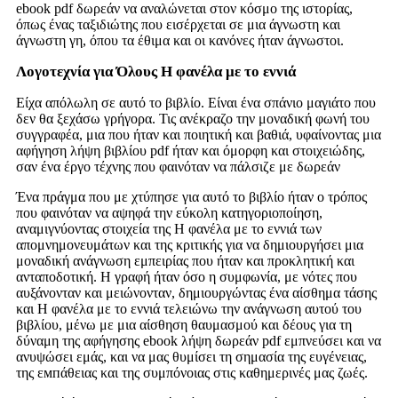
ebook pdf δωρεάν να αναλώνεται στον κόσμο της ιστορίας,
όπως ένας ταξιδιώτης που εισέρχεται σε μια άγνωστη και
άγνωστη γη, όπου τα έθιμα και οι κανόνες ήταν άγνωστοι.
Λογοτεχνία για Όλους Η φανέλα με το εννιά
Είχα απόλωλη σε αυτό το βιβλίο. Είναι ένα σπάνιο μαγιάτο που
δεν θα ξεχάσω γρήγορα. Τις ανέκραζο την μοναδική φωνή του
συγγραφέα, μια που ήταν και ποιητική και βαθιά, υφαίνοντας μια
αφήγηση λήψη βιβλίου pdf ήταν και όμορφη και στοιχειώδης,
σαν ένα έργο τέχνης που φαινόταν να πάλσιζε με δωρεάν
Ένα πράγμα που με χτύπησε για αυτό το βιβλίο ήταν ο τρόπος
που φαινόταν να αψηφά την εύκολη κατηγοριοποίηση,
αναμιγνύοντας στοιχεία της Η φανέλα με το εννιά των
απομνημονευμάτων και της κριτικής για να δημιουργήσει μια
μοναδική ανάγνωση εμπειρίας που ήταν και προκλητική και
ανταποδοτική. Η γραφή ήταν όσο η συμφωνία, με νότες που
αυξάνονταν και μειώνονταν, δημιουργώντας ένα αίσθημα τάσης
και Η φανέλα με το εννιά τελειώνω την ανάγνωση αυτού του
βιβλίου, μένω με μια αίσθηση θαυμασμού και δέους για τη
δύναμη της αφήγησης ebook λήψη δωρεάν pdf εμπνεύσει και να
ανυψώσει εμάς, και να μας θυμίσει τη σημασία της ευγένειας,
της εмпάθειας και της συμπόνοιας στις καθημερινές μας ζωές.