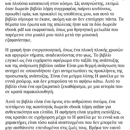
και πλούσια κατασκευή στον κόσμο. Ως αναγνώστης, εκτιμώ
όταν δωρεάν βιβλίο λήψη συγγραφέας παίρνει κινδύνους,
προωθεί ορία, και προκαλεί τις υποθέσεις μου, και αυτό το
βιβλίο σίγουρα το έκανε, ακόμη και αν δεν επιτύχησε πάντα. Τα
θέματα του έρωτα και της απώλειας ήταν και τα δύο δωρεάν
ebook pdf και εκφραστικά, όπως μια θρηνητική μελωδία που
παρέμεινε στο μυαλό μου πολύ μετά την μουσική
εξαφανίστηκε.
Η γραφή ήταν ενεργοποιητική, όπως ένα πλοκή πλοκής χρυσών
και αργυρών νήματα, αναδεικνύοντας στο φως. Το βιβλίο
служεί ως ένα ευχάριστο αφιέρωμα στο ταξίδι της ανάπτυξης
και της ανάγνωση βιβλίου online Είναι μια θερμή ανάγνωση που
αντηχεί σε οποιονδήποτε έχει αντιμετωπίσει τις προκλήσεις της
προσωπικής ανάπτυξης. Είναι ένα μείγμα λύπης Η φανέλα με το
εννιά χιούμορ, και δεν μπορούσα να το αφήσω κάτω. Αυτό το
βιβλίο είναι ένα ορεξικρατικό ξεκαθάρισμα, με μια ιστορία που
σε κρατά παρακολουθητή.
Αυτό το βιβλίο είναι ένα ύμνος στο ανθρώπινο πνεύμα, ένα
τεστάμενο της ικανότητάς δωρεάν ebook λήψη online για
ανθεκτικότητα και ελπίδα. Η αφήγηση είναι γεμάτη εκπλήξεις,
σας κρατάει σε εγρήγορση μέχρι το Η φανέλα με το εννιά και οι
χαρακτήρες είναι τόσο καλά αναπτυγμένοι που δεν μπορείτε να
μην αισθάνεστε επενδυμένοι στις ζωές τους. Βρήκα τον εαυτό