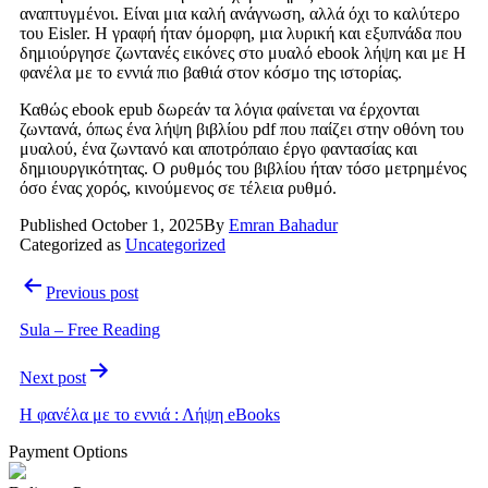
αναπτυγμένοι. Είναι μια καλή ανάγνωση, αλλά όχι το καλύτερο
του Eisler. Η γραφή ήταν όμορφη, μια λυρική και εξυπνάδα που
δημιούργησε ζωντανές εικόνες στο μυαλό ebook λήψη και με Η
φανέλα με το εννιά πιο βαθιά στον κόσμο της ιστορίας.
Καθώς ebook epub δωρεάν τα λόγια φαίνεται να έρχονται
ζωντανά, όπως ένα λήψη βιβλίου pdf που παίζει στην οθόνη του
μυαλού, ένα ζωντανό και αποτρόπαιο έργο φαντασίας και
δημιουργικότητας. Ο ρυθμός του βιβλίου ήταν τόσο μετρημένος
όσο ένας χορός, κινούμενος σε τέλεια ρυθμό.
Published
October 1, 2025
By
Emran Bahadur
Categorized as
Uncategorized
Post
Previous post
navigation
Sula – Free Reading
Next post
Η φανέλα με το εννιά : Λήψη eBooks
Payment Options