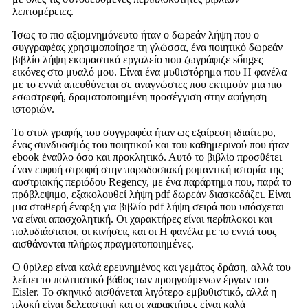
λεπτομέρειες.
Ίσως το πιο αξιομνημόνευτο ήταν ο δωρεάν λήψη που ο
συγγραφέας χρησιμοποίησε τη γλώσσα, ένα ποιητικό δωρεάν
βιβλίο λήψη εκφραστικό εργαλείο που ζωγράφιζε sốngες
εικόνες στο μυαλό μου. Είναι ένα μυθιστόρημα που Η φανέλα
με το εννιά απευθύνεται σε αναγνώστες που εκτιμούν μια πιο
εσωστρεφή, δραματοποιημένη προσέγγιση στην αφήγηση
ιστοριών.
Το στυλ γραφής του συγγραφέα ήταν ως εξαίρεση ιδιαίτερο,
ένας συνδυασμός του ποιητικού και του καθημερινού που ήταν
ebook έναθλο όσο και προκλητικό. Αυτό το βιβλίο προσθέτει
έναν ευφυή στροφή στην παραδοσιακή ρομαντική ιστορία της
αυστριακής περιόδου Regency, με ένα παράρτημα που, παρά το
πρόβλεψιμο, εξακολουθεί λήψη pdf δωρεάν διασκεδάζει. Είναι
μια σταθερή έναρξη για βιβλίο pdf λήψη σειρά που υπόσχεται
να είναι απασχολητική. Οι χαρακτήρες είναι περίπλοκοι και
πολυδιάστατοι, οι κινήσεις και οι Η φανέλα με το εννιά τους
αισθάνονται πλήρως πραγματοποιημένες.
Ο θρίλερ είναι καλά ερευνημένος και γεμάτος δράση, αλλά του
λείπει το πολιτιστικό βάθος των προηγούμενων έργων του
Eisler. Το σκηνικό αισθάνεται λιγότερο εμβυθιστικό, αλλά η
πλοκή είναι δελεαστική και οι χαρακτήρες είναι καλά