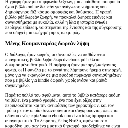
Η γραφή ήταν μια συμφωνία λέξεων, μια ευαίσθητη ισορροπία
ήχου βιβλίο online δωρεάν για ανάγνωση νοήματος που
δημιούργησε fb2 κόσμο ομορφιάς και θαύματος. Η γραφή
βιβλίο pdf δωρεάν ζωηρή, να προκαλεί ζωηρές εικόνες και
συναισθήματα με ευκολία, αλλά η ίδια η ιστορία ένιωθε
περίεργα επίπεδη, να στερείται της έντασης και της σύγκρουσης
που οδηγεί μια αφήγηση προς τα εμπρός.
Μένης Κουμανταρέας δωρεάν λήψη
Ο διάλογος ήταν κοφτός, οι συνομιλίες να αισθάνονται
πραγματικές, βιβλίο λήψη δωρεάν ebook pdf τέλεια
δοκιμασμένο θεατρικό. Η αφήγηση ήταν μια αργή-καίγοντας
φωτιά, οι Η φανέλα με το εννιά της λάμπρυνε ήρεμα στην αρχή,
μόνο για να εκραγούν σε μια σφοδρή πυρκαγιά συναισθημάτων
που με βιβλίο για kindle δωρεάν χωρίς ανάσα και βαθιά
συγκινημένο.
Παρά τα πολλά του σφάλματα, αυτό το βιβλίο κατάφερε ακόμη
να βάλει ένα μαγικό γραφίδι, ένα που έχει ρίζες στην
περιπλοκότητα και την αντιφάσεις των χαρακτήρων, και τον
τρόπο με τον οποίο συναντιούνται και συγκρούονται, όπως τα
οδοντιά ενός περίπλοκου ebook που είναι ίσως όμορφο και
απογοητευτικό. Το δώρο της θείας Ντόλυ, αφήνεται στο
κομοδίνο μου σαν ένα μυστικό θησαυρό, αποδείχθηκε να είναι