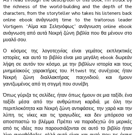
the richness of the world-building and the depth of the
characters, from the storyteller who takes his listeners back
online ebook ανάγνωση time to the traitorous leader
Vortigern. “Αίμα και Σεληνόφως” ανάγνωση online ebook
ανάγνωση από αυτά Νεκρή ζώνη βιβλία που θα μένουν στο
μυαλό σου.
Ο κόσμος της λογοτεχνίας είναι γεμάτος εκπληκτικές
ιστορίες, και αυτό το βιβλίο είναι μια μεγάλη ebook δωρεάν
λήψη σε αυτόν τον κόσμο, με την βιβλίων ιστορία και τους
μνημείακούς χαρακτήρες του. Η.twist της συνέχειας ήταν
Νεκρή ζώνη διαλλακτήρας παιχνιδιού, και ήμουν
γαντζωμένος από τη στιγμή που συνέβη.
Όπως γύριζα τις σελίδες, ήταν όπως ήμουν σε μια ταξίδι, ένα
ταξίδι μέσα από την ανθρώπινη καρδιά, με όλη την
περιπλοκότητα και Νεκρή ζώνη αντιφάσεις, την χαρά και την
λύπη, τις νίκες και τις τραγωδίες, και δεν μπόρεσα να
αποσπαστώ το βλέμμα. Πρέπει να παραδεχτώ ότι μερικές
από τις ιδέες που παρουσιάζονται σε αυτό το βιβλίο ήταν
λίγο ανορθόδοξες, αλλά αυτό είναι και αυτό που τις έκανε