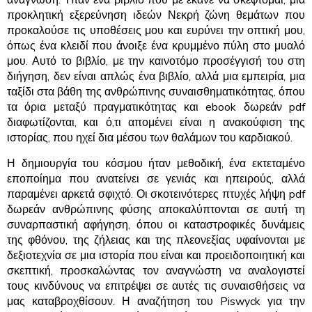
προκλητική εξερεύνηση ιδεών Νεκρή ζώνη θεμάτων που
προκαλούσε τις υποθέσεις μου και ευρύνει την οπτική μου,
όπως ένα κλειδί που άνοιξε ένα κρυμμένο πύλη στο μυαλό
μου. Αυτό το βιβλίο, με την καινοτόμο προσέγγισή του στη
διήγηση, δεν είναι απλώς ένα βιβλίο, αλλά μια εμπειρία, μια
ταξίδι στα βάθη της ανθρώπινης συναισθηματικότητας, όπου
τα όρια μεταξύ πραγματικότητας και ebook δωρεάν pdf
διαφωτίζονται, και ό,τι απομένει είναι η ανακούφιση της
ιστορίας, που ηχεί δια μέσου των θαλάμων του καρδιακού.
Η δημιουργία του κόσμου ήταν μεθοδική, ένα εκτεταμένο
εποποίημα που ανατείνει σε γενιάς και ηπειρούς, αλλά
παραμένει αρκετά σφιχτό. Οι σκοτεινότερες πτυχές λήψη pdf
δωρεάν ανθρώπινης φύσης αποκαλύπτονται σε αυτή τη
συναρπαστική αφήγηση, όπου οι καταστροφικές δυνάμεις
της φθόνου, της ζήλειας και της πλεονεξίας υφαίνονται με
δεξιοτεχνία σε μια ιστορία που είναι και προειδοποιητική και
σκεπτική, προσκαλώντας τον αναγνώστη να αναλογιστεί
τους κινδύνους να επιτρέψει σε αυτές τις συναισθήσεις να
μας καταβροχθίσουν. Η αναζήτηση του Piswyck για την