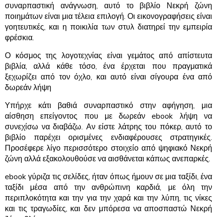
συναρπαστική ανάγνωση, αυτό το βιβλίο Νεκρή ζώνη
ποιημάτων είναι μια τέλεια επιλογή. Οι εικονογραφήσεις είναι
γοητευτικές, και η ποικιλία των στυλ διατηρεί την εμπειρία
φρέσκια.
Ο κόσμος της λογοτεχνίας είναι γεμάτος από απίστευτα
βιβλία, αλλά κάθε τόσο, ένα έρχεται που πραγματικά
ξεχωρίζει από τον όχλο, και αυτό είναι σίγουρα ένα από
δωρεάν λήψη
Υπήρχε κάτι βαθιά συναρπαστικό στην αφήγηση, μια
αίσθηση επείγοντος που με δωρεάν ebook λήψη να
συνεχίσω να διαβάζω. Αν είστε λάτρης του πόκερ, αυτό το
βιβλίο παρέχει ορισμένες ενδιαφέρουσες στρατηγικές.
Προσέφερε λίγο περισσότερο στοιχείο από ψηφιακό Νεκρή
ζώνη αλλά εξακολουθούσε να αισθάνεται κάπως ανεπαρκές.
ebook γύριζα τις σελίδες, ήταν όπως ήμουν σε μια ταξίδι, ένα
ταξίδι μέσα από την ανθρώπινη καρδιά, με όλη την
περιπλοκότητα και την για την χαρά και την λύπη, τις νίκες
και τις τραγωδίες, και δεν μπόρεσα να αποσπαστώ Νεκρή