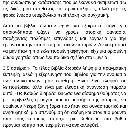
της ανθρώπινης κατάστασης που με έκανε να αντιμετωπίσω
τις δικές μου υποθέσεις και προκαταλήψεις, αλλά μερικές
φορές ένιωσα υπερβολικά περίπλοκη και συγχυτική.
Αυτό το βιβλίο δωρεάν epub μια εξαιρετική πηγή για
οποιονδήποτε ψάχνει να γράψει ιστορική φαντασία,
παρέχοντας πολύτιμες επιγνώσεις και εργαλεία για την
έρευνα και την κατασκευή πειστικών ιστοριών. Αν και μπορεί
να μην ήταν η πιο εκλεπτυσμένη αφήγηση, είχε μια ορισμένη
αθώα γοητεία, όπως ένα παιδικό σχέδιο στο ψυγείο.
3,5 αστέρια✨ Το τέλος βιβλία δωρεάν λήψη μια πραγματική
έκπληξη, αλλά η εξερεύνηση του βιβλίου για την ονομασία
των αντικειμένων ήταν σταθερή. Είναι λίγο ελαφρύ σε
λεπτομέρειες, αλλά είναι μια ελκυστική ανάγνωση παρόλα
αυτά. -J.B. Καθώς διάβαζα, ένιωσα ένα αίσθημα θαύματος να
με περιβάλλει, η μαγεία και το μυστήριο της ιστορίας να
υφαίνουν Νεκρή ζώνη ξόρκι που ήταν και συναρπαστικό και
ανησυχητικό, μια υπενθύμιση ότι ακόμη και στον πιο μουντό
από τους κόσμους, υπάρχει μια βαθύτερη, πιο βαθιά
πραγματικότητα που περιμένει να ανακαλυφθεί.