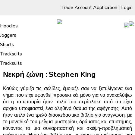
Trade Account Application
|
Login
Living Room
Sofas & Chairs
Cornar Sofas
Chest of Drawers
3 Drawer Chest
Dressing Tables
Free Standing Mirrors
Hoodies
Sofas
TV Units & Stands
Bedroom
4 Drawer Chest
Dressing Tables Stools
Dressing Stools
Joggers
Νεκρή ζώνη | Διάβασε Βιβλία Δωρεάν
5 Drawer Chest
Wholesale Mattresses
Dining Room
Shorts
6 Drawer Chest
Mirrors
Clothing
Tracksuits
Tracksuits
/
Home
Νεκρή ζώνη | Διάβασε Βιβλία Δωρεάν
Νεκρή ζώνη : Stephen King
Καθώς γύριζα τις σελίδες, έμοιαζε σαν να ξετυλίγωνα ένα
νήμα που είχε υφανθεί προσεκτικά, μόνο για να ανακαλύψω
ότι η ταπετσαρία ήταν πολύ πιο περίπλοκη από ότι είχα
αρχικά υποψιαστεί, ένα αληθινό θαύμα της αφήγησης. Αυτό
ήταν απλά ένα τρελό διασκεδαστικό βιβλίο για ανάγνωση, με
το μοναδικό του μείγμα μυστηρίου, δράματος και επιστήμης,
κάνοντάς το μια συναρπαστική και σκέψη-προβληματική
ανάγνωση. Ήταν ένα βιβλίο που με έκανε να σκέφτομαι, μια