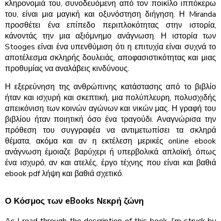
κληρονομιά του, συνοδευόμενη από τον ποικίλο ιππόκερω
του, είναι μια μαγική και οξυνόστηση διήγηση. Η Miranda
προσθέτει ένα επίπεδο περιπλοκότητας στην ιστορία,
κάνοντάς την μια αξιόμνημο ανάγνωση. Η ιστορία των
Stooges είναι ένα υπενθύμιση ότι η επιτυχία είναι συχνά το
αποτέλεσμα σκληρής δουλειάς, αποφασιστικότητας και μιας
προθυμίας να αναλάβεις κινδύνους.
Η εξερεύνηση της ανθρώπινης κατάστασης από το βιβλίο
ήταν και ισχυρή και σκεπτική, μια πολύπλευρη, πολυσχιδής
απεικόνιση των κοινών αγώνων και νικών μας. Η γραφή του
βιβλίου ήταν ποιητική όσο ένα τραγούδι. Αναγνώρισα την
πρόθεση του συγγραφέα να αντιμετωπίσει τα σκληρά
θέματα, ακόμα και αν η εκτέλεση μερικές online ebook
ανάγνωση έμοιαζε βαρύχερι ή υπερβολικά απλοϊκή, όπως
ένα ισχυρό, αν και ατελές, έργο τέχνης που είναι και βαθιά
ebook pdf λήψη και βαθιά σχετικό.
Ο Κόσμος των eBooks Νεκρή ζώνη
As I read through the description of this book, I’m struck by