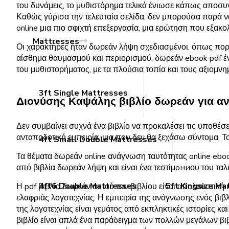
του δυνάμεις, το μυθιστόρημα τελικά ένιωσε κάπως αποσυ
Καθώς γύρισα την τελευταία σελίδα, δεν μπορούσα παρά ν
online μια πιο σφιχτή επεξεργασία, μια ερώτηση που εξακ
Mattresses
Οι χαρακτήρες ήταν δωρεάν λήψη σχεδιασμένοι, όπως πορτρ
αίσθημα θαυμασμού και περιορισμού, δωρεάν ebook pdf έ
του μυθιστορήματος, με τα πλούσια τοπία και τους αξιομν
3ft Single Mattresses
Διονύσης Καψάλης βιβλίο δωρεάν για 
Δεν συμβαίνει συχνά ένα βιβλίο να προκαλέσει τις υποθέσ
ανταποδοτική εμπειρία, μια που δεν θα ξεχάσω σύντομα. Το
4ft Small Double Mattresses
Τα θέματα δωρεάν online ανάγνωση ταυτότητας online eboo
από βιβλία δωρεάν λήψη και είναι ένα τεστίμониου του ταλ
4ft6 Double Mattresses
5ft Kingsize Ma
Η pdf βιβλία δωρεάν αυτού του βιβλίου είναι απολαυστική 
ελαφριάς λογοτεχνίας. Η εμπειρία της ανάγνωσης ενός βιβλ
της λογοτεχνίας είναι γεμάτος από εκπληκτικές ιστορίες κα
βιβλίο είναι απλά ένα παράδειγμα των πολλών μεγάλων βιβ