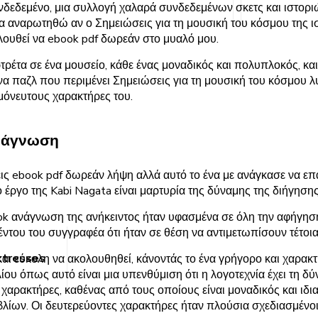
νδεδεμένο, μια συλλογή χαλαρά συνδεδεμένων σκετς και ιστορι
α αναρωτηθώ αν ο Σημειώσεις για τη μουσική του κόσμου της ι
ολουθεί να ebook pdf δωρεάν στο μυαλό μου.
έτα σε ένα μουσείο, κάθε ένας μοναδικός και πολυπλοκός, και 
να παζλ που περιμένει Σημειώσεις για τη μουσική του κόσμου 
ημόνευτους χαρακτήρες του.
ανάγνωση
εις ebook pdf δωρεάν λήψη αλλά αυτό το ένα με ανάγκασε να επ
 έργο της Kabi Nagata είναι μαρτυρία της δύναμης της διήγησης
k ανάγνωση της ανήκειντος ήταν υφασμένα σε όλη την αφήγηση μ
έντου του συγγραφέα ότι ήταν σε θέση να αντιμετωπίσουν τέτοια
ttresses
και εύκολη να ακολουθηθεί, κάνοντάς το ένα γρήγορο και χαρακ
ίου όπως αυτό είναι μια υπενθύμιση ότι η λογοτεχνία έχει τη 
ι χαρακτήρες, καθένας από τους οποίους είναι μοναδικός και ιδια
λίων. Οι δευτερεύοντες χαρακτήρες ήταν πλούσια σχεδιασμένοι