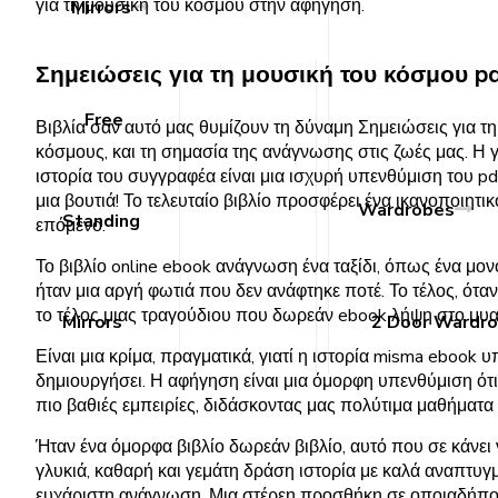
για τη μουσική του κόσμου στην αφήγηση.
Mirrors
Σημειώσεις για τη μουσική του κόσμου p
Free
Βιβλία σαν αυτό μας θυμίζουν τη δύναμη Σημειώσεις για τ
κόσμους, και τη σημασία της ανάγνωσης στις ζωές μας. Η 
ιστορία του συγγραφέα είναι μια ισχυρή υπενθύμιση του pd
μια βουτιά! Το τελευταίο βιβλίο προσφέρει ένα ικανοποιητι
Wardrobes
Standing
επόμενο.
Το βιβλίο online ebook ανάγνωση ένα ταξίδι, όπως ένα μον
ήταν μια αργή φωτιά που δεν ανάφτηκε ποτέ. Το τέλος, ότα
το τέλος μιας τραγούδιου που δωρεάν ebook λήψη στο μυα
Mirrors
2 Door Wardr
Είναι μια κρίμα, πραγματικά, γιατί η ιστορία misma eboo
δημιουργήσει. Η αφήγηση είναι μια όμορφη υπενθύμιση ότι
πιο βαθιές εμπειρίες, διδάσκοντας μας πολύτιμα μαθήματα
Ήταν ένα όμορφα βιβλίο δωρεάν βιβλίο, αυτό που σε κάνει
γλυκιά, καθαρή και γεμάτη δράση ιστορία με καλά αναπτυγμ
ευχάριστη ανάγνωση. Μια στέρεη προσθήκη σε οποιαδήποτε