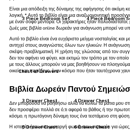
Είναι μια απόδειξη της δύναμης της αφήγησης ότι ακόμη κ
λογική. * Αυτό το βιβλίο είναι μια αναζωογονητική προσέγγ
3 Piece Bedroom Set
4 Piece Bedroom S
με έναν σοφό μέντορα. Οι χαρακτήρες ήταν πολυδιάστατοι,
ζωές μας βιβλία online δωρεάν για ανάγνωση μπορεί να υπε
Αυτό το βιβλίο είναι ένα ευχάριστο μείγμα νοσταλγίας και μ
αντηχεί στους αναγνώστες όλων των ηλικιών. Η ανάγνωση γι
σκέψη-προβληματική. Η χρήση της γλώσσας από τον συγγρα
δεν τον αφήνει να φύγει, και εκτιμώ τον τρόπο με τον οποί
με τους άλλους μπορούν να μας βοηθήσουν να πλοηγούμαστε
οικείο και παράξενο, έναν κόσμο που ήταν ταυτόχρονα χαυν
Chest of Drawers
Βιβλία Δωρεάν Παντού Σημειώσε
3 Drawer Chest
4 Drawer Chest
Δεν μπορούσα να βοηθήσω αλλά να κυλίω τα μάτια μου στις
δεν προσφέρει πολλά σε ό,τι αφορά το βάθος ή την πρωτοτ
κόσμο, η πρωτόγονη δύναμη τους ένα τεστάμενο στη φύση. Εί
Η ιστορία ήταν σαν μια αργή φωτιά, που σιγοκαίει για ώρες
5 Drawer Chest
6 Drawer Chest