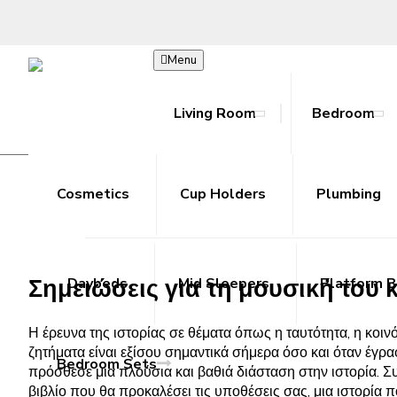
Menu
Living Room
Bedroom
Σημειώσεις για τη μουσική του
Bookcase
Beds
Hoodies
Accessories
Ab Rollers
Toy Guns
Cosmetics
Joggers
Coffee Tables
Cup Holders
Cooling Towels
Metal Outdoor Sets
Shorts
Plumbing
Console T
Resista
Skir
R
/
Home
Σημειώσεις για τη μουσική του κόσμου – Ανοικτά Αρχεία 
Σημειώσεις για τη μουσική του
Daybeds
Mid Sleepers
Platform 
Η έρευνα της ιστορίας σε θέματα όπως η ταυτότητα, η κοιν
ζητήματα είναι εξίσου σημαντικά σήμερα όσο και όταν έγρ
Bedroom Sets
πρόσθεσε μια πλούσια και βαθιά διάσταση στην ιστορία. Συ
βιβλίο που θα προκαλέσει τις υποθέσεις σας, μια ιστορία π