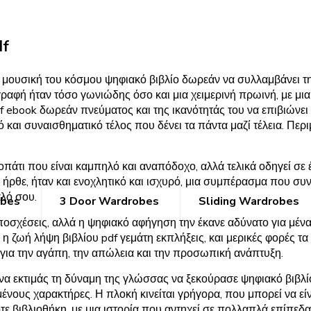
df
η μουσική του κόσμου ψηφιακό βιβλίο δωρεάν να συλλαμβάνει τη
γραφή ήταν τόσο γωνιώδης όσο και μια χειμερινή πρωινή, με μια
f ebook δωρεάν πνεύματος και της ικανότητάς του να επιβιώνει 
κό και συναισθηματικό τέλος που δένει τα πάντα μαζί τέλεια. Π
οπάτι που είναι καμπηλό και αναπόδοχο, αλλά τελικά οδηγεί σε
ν ήρθε, ήταν και ενοχλητικό και ισχυρό, μια συμπέρασμα που συ
λό σου.
obes
3 Door Wardrobes
Sliding Wardrobes
k υποσχέσεις, αλλά η ψηφιακό αφήγηση την έκανε αδύνατο για μ
 η ζωή λήψη βιβλίου pdf γεμάτη εκπλήξεις, και μερικές φορές
 για την αγάπη, την απώλεια και την προσωπική ανάπτυξη.
 να εκτιμάς τη δύναμη της γλώσσας να ξεκούρασε ψηφιακό βιβλίο
ένους χαρακτήρες. Η πλοκή κινείται γρήγορα, που μπορεί να εί
 βιβλιοθήκη, με μια ιστορία που αντηχεί σε πολλαπλά επίπεδα