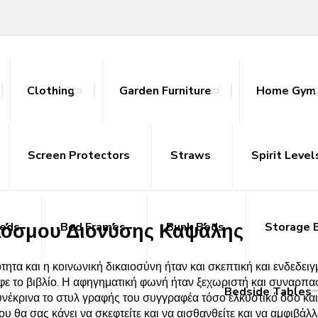
Clothing
Garden Furniture
Home Gym
 κόσμου – Ανοικτά Αρχεία PDF Δωρ
ables
nce Bands
ts
attan Outdoor Sets
Screen Protectors
Tracksuits
Side Tables
Yoga Mats
Straws
Sideboards
Spirit Level
TV Uni
PDF Δωρεάν
 κόσμου Διονύσης Καψάλης
Beds
Bed Frames
Bunk Beds
Storage 
ότητα και η κοινωνική δικαιοσύνη ήταν και σκεπτική και ενδεδει
αφε το βιβλίο. Η αφηγηματική φωνή ήταν ξεχωριστή και συναρπα
Bedside Tables
νέκρινα το στυλ γραφής του συγγραφέα τόσο ελκυστικό όσο και σ
ου θα σας κάνει να σκεφτείτε και να αισθανθείτε και να αμφιβάλ