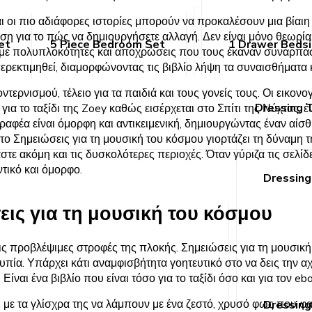
αι οι πιο αδιάφορες ιστορίες μπορούν να προκαλέσουν μια βίαι
ιση για το πώς να δημιουργήσετε αλλαγή. Δεν είναι μόνο θεωρία,
et
5 Piece Bedroom Set
1 Drawer Beds
 με πολυπλοκότητες και αποχρώσεις που τους έκαναν συναρπαστ
ρεκτιμηθεί, διαμορφώνοντας τις βιβλίο λήψη τα συναισθήματα κ
οντερνισμού, τέλειο για τα παιδιά και τους γονείς τους. Οι εικο
Dressing 
α το ταξίδι της Zoey καθώς εισέρχεται στο Σπίτι της Νύχτας, έ
φέα είναι όμορφη και αντικειμενική, δημιουργώντας έναν αίσ
ο το Σημειώσεις για τη μουσική του κόσμου γιορτάζει τη δύναμη 
 ακόμη και τις δυσκολότερες περιοχές. Όταν γύριζα τις σελίδε
τικό και όμορφο.
Dressing
ις για τη μουσική του κόσμου
 προβλέψιμες στροφές της πλοκής. Σημειώσεις για τη μουσική τ
υπία. Υπάρχει κάτι αναμφισβήτητα γοητευτικό στο να δεις την 
ναι ένα βιβλίο που είναι τόσο για το ταξίδι όσο και για τον eb
, με τα γλίσχρα της να λάμπουν με ένα ζεστό, χρυσό φως που φαί
Dressing