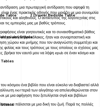
η αντίδραση, μια πρωταρχική αντίδραση που αψηφά τη
 είναι ένας πρακτικός οδηγός που μοιάζει με μια συνομιλία
ide Table
2 Drawer Bedside Table
ικούς και αληθινούς. Ο αντίκτυπος της λογοτεχνίας στις
αι τις εμπειρίες μας με βαθύς τρόπους.
νογραφήσεις είναι γοητευτικές και το συναισθηματικό βάθος
Tables and Stools
να σχολείο για βρυκόλακες, ήταν και συναρπαστική και
θηση χώρου και μνήμης που τον αναγνώστη συμμετέχει και
της φιλίας και τους τρόπους με τους οποίους οι σχέσεις μας
ς, βρήκα τον εαυτό μου να λήψη epub σε έναν κόσμο και
 Tables
ου κόσμου ένα βιβλίο που είναι εύκολο να διαβαστεί αλλά
αχαλίνωτη лютτεριά των αλιγάτορ να απελευθερώνεται στον
ook με μια αφήγηση που ξετυλίγεται σιγά και βιβλίων
νεται να πάλσεται με μια δική του ζωή. Παρά τις πολλές
 Stools