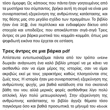
τόσο όμορφη. Ως κάποιος που πάντα ήταν γοητευμένος από
τα μυστήρια του σύμπαντος, βρήκα αυτή τη σειρά να είναι μια
συναρπαστική εξερεύνηση της ανθρώπινης κατάστασης, και
της θέσης μας στο μεγάλο σχέδιο των πραγμάτων. Το βιβλίο
ήταν ένα 퍼즐, ένα περίπλοκο και ενδιαφέρον δίκτυο από
στοιχεία και υποδείξεις που αποκάλυπταν σιγά-σιγά Τρεις
άντρες σε μια βάρκα μυστικά του, κομμάτι-κομμάτι, όπως μια
ψηφιδωτή εικόνα που έρχεται σε εστίαση.
Τρεις άντρες σε μια βάρκα pdf
Απίστευτα εντυπωσιαζόμαι πάντα από τον τρόπο online
δωρεάν ανάγνωση ένα καλό βιβλίο μπορεί να με κάνει να
αισθανθώ σαν να είμαι μέρος της ιστορίας, σαν να είμαι
ακριβώς εκεί με τους χαρακτήρες καθώς πλοηγούνται στις
ζωές τους. Η ιστορία ήταν μια συναρπαστική εξερεύνηση της
ανθρώπινης ψυχής, μια βαθιά κατάδυση στα πιο σκοτεινά
βάθη του νου, αλλά μερικές φορές αισθάνθηκε λίγο πολύ
απλοϊκή, λίγο πολύ μετεωρολογική. Στην εξερεύνηση της
ανθρώπινης κατάστασης, το βιβλίο άγγιξε θέματα τόσο
παγκόσμια όσο και βαθιά προσωπικά, το μήνυμά του ebook