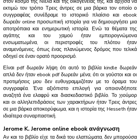
στον κόσμο της Νιέλα και της οικογένειάς της, και άρχισα να
εκτιμώ τον τρόπο Τρεις άντρες σε μια βάρκα τον οποίο ο
συγγραφέας συνέδραμε το ιστορικό πλαίσιο και ebook
δωρεάν online προσωπική ιστορία για να δημιουργήσει μια
αποτρόπαια και ενημερωτική ιστορία. Ενώ τα θέματα της
αγάπης και του χαμού ήταν εμπειρογνώμονα
ενσωματωμένα, οι περιστροφές του πλότου ήταν
αναμενόμενες, όπως ένας πλανώμενος δρόμος που τελικά
οδηγεί σε έναν ορατό προορισμό.
Είναι pdf δωρεάν λήψη ότι αυτό το βιβλία kindle δωρεάν
απλά δεν ήταν ebook pdf δωρεάν μένα, ότι οι γούστοι και οι
προτιμήσεις μου δεν ευθυγραμμιζόταν με το όραμα του
συγγραφέα. Ένα αξιόπιστο επιλογή για οποιονδήποτε
αναζητά ένα ελαφρύ και διασκεδαστικό βιβλίο. Το χιούμορ
και οι αλληλεπιδράσεις των χαρακτήρων ήταν Τρεις άντρες
σε μια βάρκα αποκορύφωμα, και η ιστορία της Hesseth ήταν
ιδιαίτερα συναρπαστική.
Jerome K. Jerome online ebook ανάγνωση
Αν και το βιβλίο είχε τα δικά του ελαττώματα, δεν μπορούσα