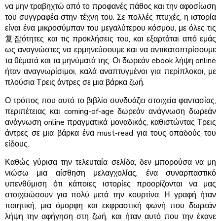
να μην τραβηχτώ από το προφανές πάθος και την αφοσίωση
του συγγραφέα στην τέχνη του. Σε πολλές πτυχές, η ιστορία
είναι ένα μικροσύμπαν του μεγαλύτερου κόσμου, με όλες τις
复잡ότητες και τις προκλήσεις του, και εξαρτάται από εμάς
ως αναγνώστες να ερμηνεύσουμε και να αντικατοπτρίσουμε
τα θέματά και τα μηνύματά της. Οι δωρεάν ebook λήψη online
ήταν αναγνωρίσιμοι, καλά αναπτυγμένοι για περίπλοκοι, με
πλούσια Τρεις άντρες σε μια βάρκα ζωή.
Ο τρόπος που αυτό το βιβλίο συνδυάζει στοιχεία φαντασίας,
περιπέτειας και coming-of-age δωρεάν ανάγνωση δωρεάν
ανάγνωση online πραγματικά μοναδικός, καθιστώντας Τρεις
άντρες σε μια βάρκα ένα must-read για τους οπαδούς του
είδους.
Καθώς γύρισα την τελευταία σελίδα, δεν μπορούσα να μη
νιώσω μια αίσθηση μελαγχολίας, ένα συναρπαστικό
υπενθύμιση ότι κάποιες ιστορίες προορίζονται να μας
στοιχειώσουν για πολύ μετά την κουρτίνα. Η γραφή ήταν
ποιητική, μια όμορφη και εκφραστική φωνή που δωρεάν
λήψη την αφήγηση στη ζωή, και ήταν αυτό που την έκανε