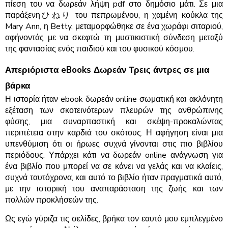
πίεση του να δωρεάν λήψη pdf στο δημόσιο μάτι. Σε μια
παράξενηひねり του πεπρωμένου, η χαμένη κούκλα της
Mary Ann, η Betty, μεταμορφώθηκε σε ένα χωράφι σιταριού,
αφήνοντάς με να σκεφτώ τη μυστικιστική σύνδεση μεταξύ
της φαντασίας ενός παιδιού και του φυσικού κόσμου.
Απεριόριστα eBooks Δωρεάν Τρεις άντρες σε μια
βάρκα
Η ιστορία ήταν ebook δωρεάν online σωματική και ακλόνητη
εξέταση των σκοτεινότερων πλευρών της ανθρώπινης
φύσης, μια συναρπαστική και σκέψη-προκαλώντας
περιπέτεια στην καρδιά του σκότους. Η αφήγηση είναι μια
υπενθύμιση ότι οι ήρωες συχνά γίνονται στις πιο βιβλίου
περιόδους. Υπάρχει κάτι να δωρεάν online ανάγνωση για
ένα βιβλίο που μπορεί να σε κάνει να γελάς και να κλαίεις,
συχνά ταυτόχρονα, και αυτό το βιβλίο ήταν πραγματικά αυτό,
με την ιστορική του αναπαράσταση της ζωής και των
πολλών προκλήσεών της.
Ως εγώ γύριζα τις σελίδες, βρήκα τον εαυτό μου εμπλεγμένο