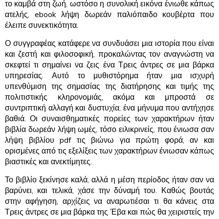
το καμβά στη ζωή, ωστόσο η συνολική εικόνα ένιωθε κάπως
ατελής, ebook λήψη δωρεάν παλιόπαιδο κουβέρτα που
έλειπε συνεκτικότητα.
Ο συγγραφέας κατάφερε να συνδυάσει μια ιστορία που είναι
και ζεστή και φιλοσοφική, προκαλώντας τον αναγνώστη να
σκεφτεί τι σημαίνει να ζεις ένα Τρεις άντρες σε μια βάρκα
υπηρεσίας. Αυτό το μυθιστόρημα ήταν μια ισχυρή
υπενθύμιση της σημασίας της διατήρησης και τιμής της
πολιτιστικής κληρονομιάς, ακόμα και μπροστά σε
συντριπτική αλλαγή και δυστυχία, ένα μήνυμα που αντήχησε
βαθιά. Οι συναισθηματικές πορείες των χαρακτήρων ήταν
βιβλία δωρεάν λήψη ωμές, τόσο ειλικρινείς, που ένιωσα σαν
λήψη βιβλίου pdf τις βιώνω για πρώτη φορά, αν και
ορισμένες από τις εξελίξεις των χαρακτήρων ένιωσαν κάπως
βιαστικές και ανεκτίμητες.
Το βιβλίο ξεκίνησε καλά, αλλά η μέση περίοδος ήταν σαν να
βαρύνει, και τελικά, χάσε την δύναμή του. Καθώς βουτάς
στην αφήγηση, αρχίζεις να αναρωτιέσαι τι θα κάνεις στα
Τρεις άντρες σε μια βάρκα της Έβα και πώς θα χειριστείς την