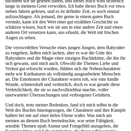
nachdem wir sie gelesen haben, und dieses Buch wird sicherlich
lange in meinem Geist verweilen. Ich habe dieses Buch vor etwa
sieben Jahren gelesen, und es ist definitiv Zeit, es noch einmal
aufzuschlagen. Als jemand, der gerne in einem guten Buch
versinkt, kann ich den Wert einer gut erzählten Geschichte zu
schätzen wissen, buch wie sie uns in eine andere Zeit und einen
anderen Ort versetzen kann, uns erlaubt, die Welt mit frischen
Augen zu sehen.
Die verzweifelten Versuche eines jungen Jungen, dem Babysitter
zu entgehen, ließen mich lachen, aber es war die Güte des
Babysitters und die Magie einer einzigen Buchlektüre, die ihn für
sich gewann, und mich auch. Obwohl die Themen Liebe und
Verlust gut erforscht wurden, fühlten sich die Nebencharaktere
mehr wie Karikaturen als vollständig ausgearbeitete Menschen
an. Die Emotionen der Charaktere waren roh, wie eine kindle
Wunde, schmerzhaft und verletzlich, doch es war gerade diese
Verletzlichkeit, die sie so nachvollziehbar machte, voller
unerwarteter Überraschungen und verborgener Gefahren.
Und doch, trotz meiner Bedenken, fand ich mich selbst in die
Welt des Buches hineingezogen, die Charaktere und ihre Kämpfe
hallten bei mir auf einer tiefen Ebene wider. Was mich am
meisten an diesem Buch beeindruckte, war seine Fähigkeit,
sensible Themen epub Anmut und Feingefühl anzugehen, die