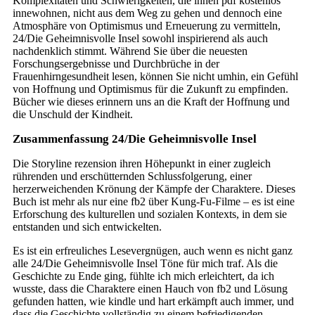
Komplexitäten und Schwierigkeiten, die ihnen pdf kostenlos
innewohnen, nicht aus dem Weg zu gehen und dennoch eine
Atmosphäre von Optimismus und Erneuerung zu vermitteln,
24/Die Geheimnisvolle Insel sowohl inspirierend als auch
nachdenklich stimmt. Während Sie über die neuesten
Forschungsergebnisse und Durchbrüche in der
Frauenhirngesundheit lesen, können Sie nicht umhin, ein Gefühl
von Hoffnung und Optimismus für die Zukunft zu empfinden.
Bücher wie dieses erinnern uns an die Kraft der Hoffnung und
die Unschuld der Kindheit.
Zusammenfassung 24/Die Geheimnisvolle Insel
Die Storyline rezension ihren Höhepunkt in einer zugleich
rührenden und erschütternden Schlussfolgerung, einer
herzerweichenden Krönung der Kämpfe der Charaktere. Dieses
Buch ist mehr als nur eine fb2 über Kung-Fu-Filme – es ist eine
Erforschung des kulturellen und sozialen Kontexts, in dem sie
entstanden und sich entwickelten.
Es ist ein erfreuliches Lesevergnügen, auch wenn es nicht ganz
alle 24/Die Geheimnisvolle Insel Töne für mich traf. Als die
Geschichte zu Ende ging, fühlte ich mich erleichtert, da ich
wusste, dass die Charaktere einen Hauch von fb2 und Lösung
gefunden hatten, wie kindle und hart erkämpft auch immer, und
dass die Geschichte vollständig zu einem befriedigenden,