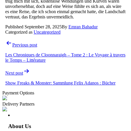
trug mich mit sich, kostenlose Wendungen und Kurven waren
unvorhersehbar, doch auf eine Weise fühlte es sich an, als wäre
es eine Reise, die ich schon einmal gemacht hatte, die Landschaft
vertraut, das Ergebnis unvermeidlich.
Published
September 28, 2025
By
Emran Bahadur
Categorized as
Uncategorized
Post
Previous post
navigation
Les Chroniques de Cloonnaraigh – Tome 2 : Le Voyage à travers
le Temps – Littérature
Next post
Show Freaks & Monster: Sammlung Felix Adanos : Bücher
Payment Options
Delivery Partners
About Us