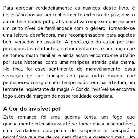
Para apreciar verdadeiramente as nuances deste livro, é
necessário possuir um conhecimento extenso de jazz, pois o
autor tece ebook pdf grátis narrativa complexa que assume
um certo nível de familiaridade com o gênero, tornando-se
uma leitura desafiadora, mas recompensadora para aqueles
bem versados no assunto. A predileção do autor por criar
protagonistas relutantes, embora irritantes, é um traço que
se tornou muito familiar, e ainda assim, encontro-me atraído
por suas histórias, como uma mariposa atraída pela chama.
No final, foi esse sentimento de maravilhamento, essa
sensação de ser transportado para outro mundo, que
permaneceu comigo muito tempo após terminar a leitura, um
lembrete inquietante da magia A Cor do Invisível se encontra
logo além da margem da nossa realidade cotidiana.
A Cor do Invisível pdf
Este romance foi uma queima lenta, um fogo que
gradualmente intensificava até se tornar quase insuportável,
uma verdadeira obra-prima de suspense e perspicácia
psicológica que me deixou sem fôlego e querendo mais. Um