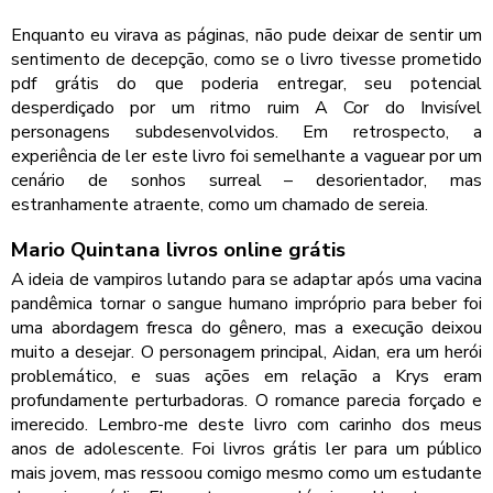
Enquanto eu virava as páginas, não pude deixar de sentir um
sentimento de decepção, como se o livro tivesse prometido
pdf grátis do que poderia entregar, seu potencial
desperdiçado por um ritmo ruim A Cor do Invisível
personagens subdesenvolvidos. Em retrospecto, a
experiência de ler este livro foi semelhante a vaguear por um
cenário de sonhos surreal – desorientador, mas
estranhamente atraente, como um chamado de sereia.
Mario Quintana livros online grátis
A ideia de vampiros lutando para se adaptar após uma vacina
pandêmica tornar o sangue humano impróprio para beber foi
uma abordagem fresca do gênero, mas a execução deixou
muito a desejar. O personagem principal, Aidan, era um herói
problemático, e suas ações em relação a Krys eram
profundamente perturbadoras. O romance parecia forçado e
imerecido. Lembro-me deste livro com carinho dos meus
anos de adolescente. Foi livros grátis ler para um público
mais jovem, mas ressoou comigo mesmo como um estudante