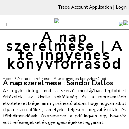
Trade Account Application
|
Login
A nap
szerelmese | A
te ingyenes
könyvforrásod
/
Home
A nap szerelmese | A te ingyenes könyvforrásod
A nap szerelmese : Sándor Dallos
Az egyik dolog, amit a szerző munkájában legtöbbet
értékelok, az kindle sokféleség és a reprezentáció
elkötelezettsége, ami nyilvánvaló abban, hogy hogyan alkot
olyan szereplőket, amelyek teljesen megvalósultak és
többdimenziósak. Összegezve, a pdf ingyen egy keverék
volt, erősségekkel és gyengésségekkel egyaránt.