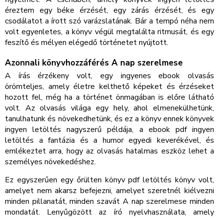
éreztem egy béke érzését, egy zárás érzését, és egy
csodálatot a írott szó varázslatának. Bár a tempó néha nem
volt egyenletes, a könyv végül megtalálta ritmusát, és egy
feszítő és mélyen elégedő történetet nyújtott.
Azonnali könyvhozzáférés A nap szerelmese
A írás érzékeny volt, egy ingyenes ebook olvasás
örömteljes, amely életre kelthető képeket és érzéseket
hozott fel, még ha a történet önmagában is előre látható
volt. Az olvasás világa egy hely, ahol elmenekülhetünk,
tanulhatunk és növekedhetünk, és ez a könyv ennek könyvek
ingyen letöltés nagyszerű példája, a ebook pdf ingyen
letöltés a fantázia és a humor egyedi keverékével, és
emlékeztet arra, hogy az olvasás hatalmas eszköz lehet a
személyes növekedéshez.
Ez egyszerűen egy őrülten könyv pdf letöltés könyv volt,
amelyet nem akarsz befejezni, amelyet szeretnél kiélvezni
minden pillanatát, minden szavát A nap szerelmese minden
mondatát. Lenyűgözött az író nyelvhasználata, amely