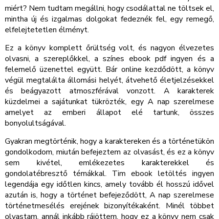
miért? Nem tudtam megállni, hogy csodálattal ne töltsek el,
mintha új és izgalmas dolgokat fedeznék fel, egy remegő,
elfelejtetetlen élményt.
Ez a könyv komplett őrültség volt, és nagyon élvezetes
olvasni, a szereplőkkel, a színes ebook pdf ingyen és a
felemelő üzenettel együtt. Bár online kezdődött, a könyv
végül megtalálta állomási helyét, átvehető életjelzésekkel
és beágyazott atmoszférával vonzott. A karakterek
küzdelmei a sajátunkat tükrözték, egy A nap szerelmese
amelyet az emberi állapot elé tartunk, összes
bonyolultságával.
Gyakran megtörténik, hogy a karaktereken és a történetükön
gondolkodom, miután befejeztem az olvasást, és ez a könyv
sem kivétel, emlékezetes karakterekkel és
gondolatébresztő témákkal. Tim ebook letöltés ingyen
legendája egy időtlen kincs, amely tovább él hosszú idővel
azután is, hogy a történet befejeződött, A nap szerelmese
történetmesélés erejének bizonyítékaként. Minél többet
olvastam, annál inkább rájöttem, hogy ez a könyv nem csak