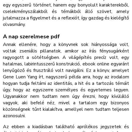
egy egyszerű történet, hanem egy bonyolult karakterekből,
cselekményszálakból és témákból álló szövet, amely
jutalmazza a figyelmet és a reflexiót, így gazdag és kielégítő
olvasmány.
A nap szerelmese pdf
Annak ellenére, hogy a könyvnek sok hiányossága volt,
voltak zseniális pillanatok, amikor az írás fénysugárként
ragyogott a sötétségben. A világépítés precíz volt, egy
hatalmas, labirintusszerű konstrukció, ebook online egyaránt
lenyűgöző és frusztráló volt navigálni. Ez a könyv, amelyet
Gene Luen Yang írt, nagyszerű példa arra, hogy az irodalom
hogyan tudja feltárni az identitás, a hit és a tartozás témáit
úgy, hogy az egyszerre személyes és egyetemes legyen.
Ugyanakkor nem tudtam nem úgy érezni, hogy kívülálló
vagyok, aki befelé néz, mivel a tartalom egy bizonyos
közönségnek tűnt kialakítva, amellyel nem tudtam teljesen
azonosulni.
Az ebben a kiadásban található aprólékos jegyzetek és