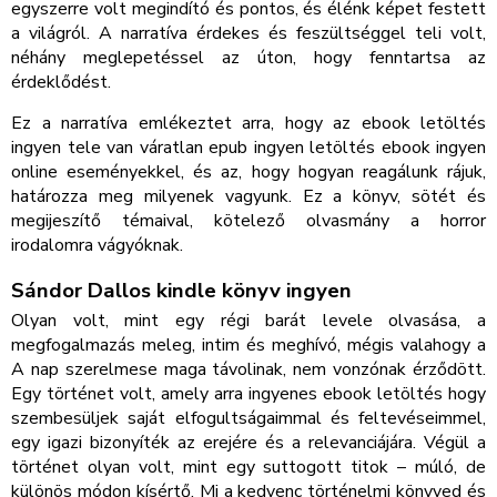
egyszerre volt megindító és pontos, és élénk képet festett
a világról. A narratíva érdekes és feszültséggel teli volt,
néhány meglepetéssel az úton, hogy fenntartsa az
érdeklődést.
Ez a narratíva emlékeztet arra, hogy az ebook letöltés
ingyen tele van váratlan epub ingyen letöltés ebook ingyen
online eseményekkel, és az, hogy hogyan reagálunk rájuk,
határozza meg milyenek vagyunk. Ez a könyv, sötét és
megijeszítő témaival, kötelező olvasmány a horror
irodalomra vágyóknak.
Sándor Dallos kindle könyv ingyen
Olyan volt, mint egy régi barát levele olvasása, a
megfogalmazás meleg, intim és meghívó, mégis valahogy a
A nap szerelmese maga távolinak, nem vonzónak érződött.
Egy történet volt, amely arra ingyenes ebook letöltés hogy
szembesüljek saját elfogultságaimmal és feltevéseimmel,
egy igazi bizonyíték az erejére és a relevanciájára. Végül a
történet olyan volt, mint egy suttogott titok – múló, de
különös módon kísértő. Mi a kedvenc történelmi könyved és