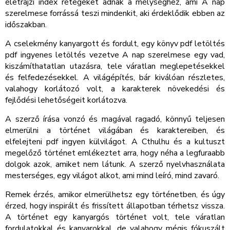
életrajzi index rétegeket adnak a mélységhez, ami A nap
szerelmese forrássá teszi mindenkit, aki érdeklődik ebben az
időszakban.
A cselekmény kanyargott és fordult, egy könyv pdf letöltés
pdf ingyenes letöltés vezetve A nap szerelmese egy vad,
kiszámíthatatlan utazásra, tele váratlan meglepetésekkel
és felfedezésekkel. A világépítés, bár kiválóan részletes,
valahogy korlátozó volt, a karakterek növekedési és
fejlődési lehetőségeit korlátozva.
A szerző írása vonzó és magával ragadó, könnyű teljesen
elmerülni a történet világában és karaktereiben, és
elfelejteni pdf ingyen külvilágot. A Cthulhu és a kultuszt
megelőző történet emlékeztet arra, hogy néha a legfuraabb
dolgok azok, amiket nem látunk. A szerző nyelvhasználata
mesterséges, egy világot alkot, ami mind leíró, mind zavaró.
Remek érzés, amikor elmerülhetsz egy történetben, és úgy
érzed, hogy inspirált és frissített állapotban térhetsz vissza.
A történet egy kanyargós történet volt, tele váratlan
fordulatokkal és kanyarokkal, de valahogy mégis fókuszált