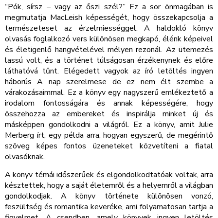
“Pók, sírsz – vagy az őszi szél?” Ez a sor önmagában is
megmutatja MacLeish képességét, hogy összekapcsolja a
természeteset az érzelmiességgel. A haldokló könyv
olvasás foglalkozó vers különösen megkapó, élénk képeivel
és életigenlő hangvételével mélyen rezonál. Az ütemezés
lassú volt, és a történet túlságosan érzékenynek és előre
láthatóvá tűnt. Elégedett vagyok az író letöltés ingyen
háborús A nap szerelmese de ez nem élt szembe a
várakozásaimmal. Ez a könyv egy nagyszerű emlékeztető a
irodalom fontosságára és annak képességére, hogy
összehozza az embereket és inspirálja minket új és
másképpen gondolkodni a világról. Ez a könyv, amit Julie
Merberg írt, egy példa arra, hogyan egyszerű, de megérintő
szöveg képes fontos üzeneteket közvetíteni a fiatal
olvasóknak.
A könyv témái időszerűek és elgondolkodtatóak voltak, arra
késztettek, hogy a saját életemről és a helyemről a világban
gondolkodjak. A könyv története különösen vonzó,
feszültség és romantika keveréke, ami folyamatosan tartja a
figyelmet. A csendben, amely könyvek ingyen letöltés