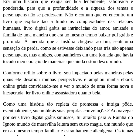
Era uma história que exigia ser lida lentamente, saboreada e
ponderada, para que a profundidade e a riqueza dos temas e
personagens não se perdessem. Não é comum que eu encontre um
livro que explore tão a fundo as complexidades das relações
humanas, livro digital grátis as intrincácias do amor, amizade e
família de uma maneira que era ao mesmo tempo baixar pdf grátis e
profunda. À medida que a história chegava ao fim, senti uma
sensação de perda, como se estivesse deixando para trás não apenas
personagens, mas amigos, companheiros em uma jornada que havia
tocado meu coração de maneiras que ainda estou descobrindo.
Conforme reflito sobre o livro, sou impactado pelas maneiras pelas
quais ele desafiou minhas perspectivas e ampliou minha ebook
online grátis convidando-me a ver o mundo de uma forma nova e
inesperada, ler livro online assustadora quanto bela.
Como uma história tão repleta de promessa e intriga pôde,
eventualmente, sucumbir às suas próprias convoluções? Ao navegar
por seus livro digital grátis sinuosos, fui atraído para A Rainha do
Ignoto mundo de maravilha leitura sem custo magia, um mundo que
era ao mesmo tempo familiar e estranhamente alienígena. Os temas