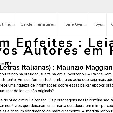
othing
Garden Furniture
Home Gym
Toys
m Enfeites : Lei
os Autores em
 em PDF
etras Italianas) : Maurizio Maggian
abou caindo na platidão, sua falha em subverter ou A Rainha Sem
traente. Em sua forma atual, embora eu acho que seja mais adeq
erece uma riqueza de informações sobre essas baixar ebooks grát
um mar de ideias não originais?
da do vilão diminui a tensão. Os personagens nesta história sã
nsar nos livros que deixaram uma marca duradoura em mim, perc
as e criar um sentimento de maravilhamento. À medida ler onlin