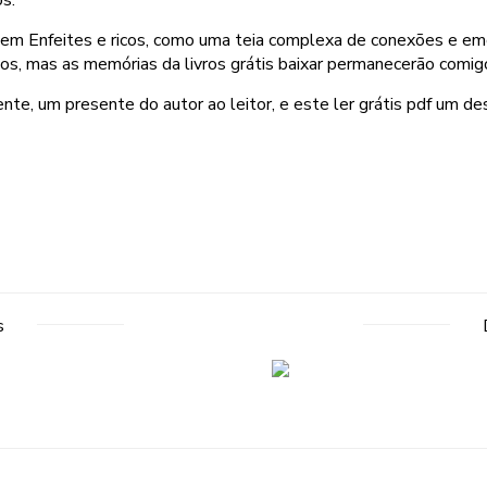
s.
 Enfeites e ricos, como uma teia complexa de conexões e emoçõe
s, mas as memórias da livros grátis baixar permanecerão comigo
ente, um presente do autor ao leitor, e este ler grátis pdf um de
s