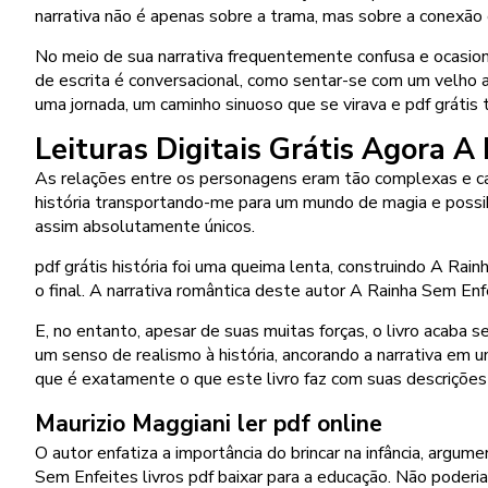
narrativa não é apenas sobre a trama, mas sobre a conexão
No meio de sua narrativa frequentemente confusa e ocasion
de escrita é conversacional, como sentar-se com um velho a
uma jornada, um caminho sinuoso que se virava e pdf grátis 
Leituras Digitais Grátis Agora A
As relações entre os personagens eram tão complexas e ca
história transportando-me para um mundo de magia e possib
assim absolutamente únicos.
pdf grátis história foi uma queima lenta, construindo A Rai
o final. A narrativa romântica deste autor A Rainha Sem Enf
E, no entanto, apesar de suas muitas forças, o livro acaba
um senso de realismo à história, ancorando a narrativa em 
que é exatamente o que este livro faz com suas descrições v
Maurizio Maggiani ler pdf online
O autor enfatiza a importância do brincar na infância, argu
Sem Enfeites livros pdf baixar para a educação. Não poder