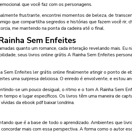
 emocional que você faz com os personagens.
almente frustrante, encontrei momentos de beleza, de transcend
migo que compartilha segredos e histórias que fazem você rir, c
torcia, me mantendo na ponta da cadeira até o final.
 Rainha Sem Enfeites
madas quanto um romance, cada interação revelando mais. Eu nã
ilidade, seus livros online grátis A Rainha Sem Enfeites perso
nha Sem Enfeites ler grátis online finalmente atingir o ponto de
eites uma surpresa deliciosa. O enredo é envolvente, e estou ans
 sentindo-se um pouco desigual, o ritmo e o tom A Rainha Sem Enf
um tempo e lugar específicos. Os livros têm uma maneira de captu
ívidas da ebook pdf baixar londrina.
mentando que é a base de todo o aprendizado. Ambientes que livro
ia concordar mais com essa perspectiva. A forma como o autor es