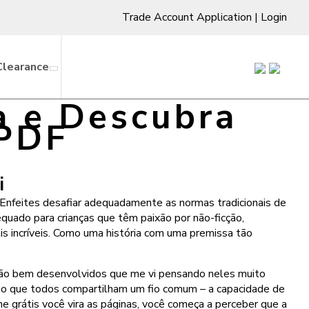
Trade Account Application
|
Login
Clearance
a e Descubra
 PDF
i
 Enfeites desafiar adequadamente as normas tradicionais de
uado para crianças que têm paixão por não-ficção,
is incríveis. Como uma história com uma premissa tão
o tão bem desenvolvidos que me vi pensando neles muito
ebo que todos compartilham um fio comum – a capacidade de
e grátis você vira as páginas, você começa a perceber que a