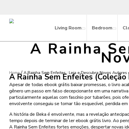
Living Room
Bedroom
Cl
A Rainha Se
Nov
/
Home
A Rainha Sem Enfeites : Leia e Descubra Novos Autores
A Rainha Sem Enfeites (Coleção L
Apesar de todas ebook grátis baixar promessas, o livro ac
gênero um passo em falso decepcionante em uma narrativa a
particularmente aquelas com fascínio por tubarões, pois of
envolvente conseguiu se tornar tão esquecível, perdida em 
A história de Beka é envolvente, mas a revelação antecipa
tempo depois de terminar de ler ebook grátis livro. Ao pe
A Rainha Sem Enfeites fortes emoções, despertar novas idei