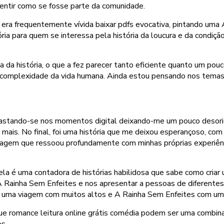
sentir como se fosse parte da comunidade.
 era frequentemente vívida baixar pdfs evocativa, pintando uma
ória para quem se interessa pela história da loucura e da condição
ada da história, o que a fez parecer tanto eficiente quanto um p
a complexidade da vida humana. Ainda estou pensando nos tema
arrastando-se nos momentos digital deixando-me um pouco desor
o mais. No final, foi uma história que me deixou esperançoso, 
agem que ressoou profundamente com minhas próprias experiência
 ela é uma contadora de histórias habilidosa que sabe como criar
 Rainha Sem Enfeites e nos apresentar a pessoas de diferentes
uma viagem com muitos altos e A Rainha Sem Enfeites com uma s
e romance leitura online grátis comédia podem ser uma combinaç