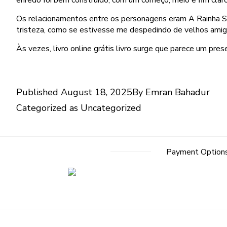
enredo foi bem construído, com um começo, meio e fim claro
Os relacionamentos entre os personagens eram A Rainha Sem
tristeza, como se estivesse me despedindo de velhos amigo
Às vezes, livro online grátis livro surge que parece um pres
Published
August 18, 2025
By
Emran Bahadur
Categorized as
Uncategorized
Payment Option