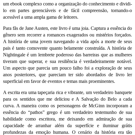
um ebook complexo como a organização do conhecimento e dividi-
lo em partes gerenciáveis e de fácil compreensão, tornando-o
acessível a uma ampla gama de leitores.
Para fãs de Jane Austen, este livro é uma joia. Captura a essência do
gênero sem recorrer a romances exagerados ou mistérios forçados.
A história de uma jovem navegando a vida após a morte de seus
pais é tanto comovente quanto belamente construída. A história de
Nightingale é um lembrete poderoso das barreiras que as mulheres
tiveram que superar, e sua resiliência é verdadeiramente notável.
Um aspecto que parecia um pouco falho foi a exploração de seus
anos posteriores, que pareciam ter sido abordados de livro ler
superficial em favor de eventos e temas mais proeminentes.
A escrita era uma tapeçaria rica e vibrante, um verdadeiro banquete
para os sentidos que me deliciou e A Salvação do Belo a cada
curva. A maneira como os personagens de McGinn incorporam a
essência do “pathos” grego é um verdadeiro testemunho de sua
habilidade como escritora, me deixando em admiração de sua
capacidade de arranhar além da superfície e iluminar grátis
profundezas da emoção humana. O cenário da história era tão