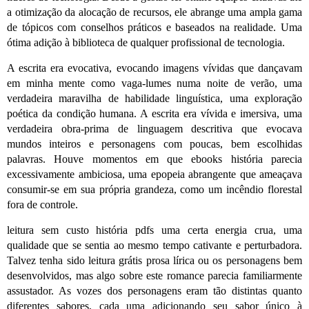
a otimização da alocação de recursos, ele abrange uma ampla gama
de tópicos com conselhos práticos e baseados na realidade. Uma
ótima adição à biblioteca de qualquer profissional de tecnologia.
A escrita era evocativa, evocando imagens vívidas que dançavam
em minha mente como vaga-lumes numa noite de verão, uma
verdadeira maravilha de habilidade linguística, uma exploração
poética da condição humana. A escrita era vívida e imersiva, uma
verdadeira obra-prima de linguagem descritiva que evocava
mundos inteiros e personagens com poucas, bem escolhidas
palavras. Houve momentos em que ebooks história parecia
excessivamente ambiciosa, uma epopeia abrangente que ameaçava
consumir-se em sua própria grandeza, como um incêndio florestal
fora de controle.
leitura sem custo história pdfs uma certa energia crua, uma
qualidade que se sentia ao mesmo tempo cativante e perturbadora.
Talvez tenha sido leitura grátis prosa lírica ou os personagens bem
desenvolvidos, mas algo sobre este romance parecia familiarmente
assustador. As vozes dos personagens eram tão distintas quanto
diferentes sabores, cada uma adicionando seu sabor único à