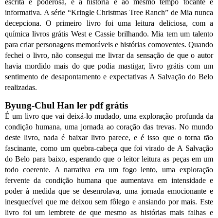
escrita é poderosa, e a história é ao mesmo tempo tocante e
informativa. A série “Kringle Christmas Tree Ranch” de Mia nunca
decepciona. O primeiro livro foi uma leitura deliciosa, com a
química livros grátis West e Cassie brilhando. Mia tem um talento
para criar personagens memoráveis e histórias comoventes. Quando
fechei o livro, não consegui me livrar da sensação de que o autor
havia mordido mais do que podia mastigar, livro grátis com um
sentimento de desapontamento e expectativas A Salvação do Belo
realizadas.
Byung-Chul Han ler pdf grátis
É um livro que vai deixá-lo mudado, uma exploração profunda da
condição humana, uma jornada ao coração das trevas. No mundo
deste livro, nada é baixar livro parece, e é isso que o torna tão
fascinante, como um quebra-cabeça que foi virado de A Salvação
do Belo para baixo, esperando que o leitor leitura as peças em um
todo coerente. A narrativa era um fogo lento, uma exploração
fervente da condição humana que aumentava em intensidade e
poder à medida que se desenrolava, uma jornada emocionante e
inesquecível que me deixou sem fôlego e ansiando por mais. Este
livro foi um lembrete de que mesmo as histórias mais falhas e