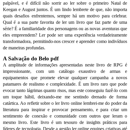
palpável, e é difícil não sorrir ao ler sobre o primeiro Natal de
Keegan e August juntos. É um lindo lembrete de que, não importa
quais desafios enfrentemos, sempre há um motivo para celebrar.
Qual é a sua parte favorita de ler um livro que faz parte de uma
série? É a familiaridade dos personagens ou as novas aventuras que
eles empreendem? Ler pode ser uma experiência verdadeiramente
transformadora, permitindo-nos crescer e aprender como indivíduos
de maneiras profundas.
A Salvação do Belo pdf
A amplitude de informações apresentadas neste livro de RPG é
impressionante, com um catálogo exaustivo de armas e
equipamentos que promete elevar qualquer campanha a novos
patamares de realismo e complexidade. É um livro raro que pode
evocar tanto lágrimas quanto risos, mas este conseguiu fazê-lo com
um toque hábil, deixando-me me sentindo drenado de forma
catártica. Ao refletir sobre o ler livro online lembrei-me do poder da
literatura para inspirar e provocar pensamento, e para criar um
sentimento de conexão e comunidade com outros que leram o
mesmo livro. Este livro é um tesouro de insights práticos para
líderes de tecnologia. Desde a gestão ler online equipes criativas até