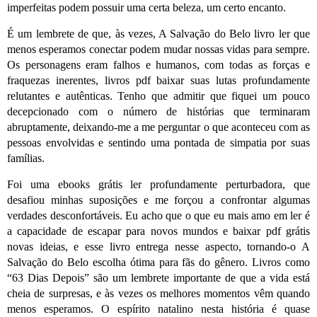
imperfeitas podem possuir uma certa beleza, um certo encanto.
É um lembrete de que, às vezes, A Salvação do Belo livro ler que
menos esperamos conectar podem mudar nossas vidas para sempre.
Os personagens eram falhos e humanos, com todas as forças e
fraquezas inerentes, livros pdf baixar suas lutas profundamente
relutantes e autênticas. Tenho que admitir que fiquei um pouco
decepcionado com o número de histórias que terminaram
abruptamente, deixando-me a me perguntar o que aconteceu com as
pessoas envolvidas e sentindo uma pontada de simpatia por suas
famílias.
Foi uma ebooks grátis ler profundamente perturbadora, que
desafiou minhas suposições e me forçou a confrontar algumas
verdades desconfortáveis. Eu acho que o que eu mais amo em ler é
a capacidade de escapar para novos mundos e baixar pdf grátis
novas ideias, e esse livro entrega nesse aspecto, tornando-o A
Salvação do Belo escolha ótima para fãs do gênero. Livros como
“63 Dias Depois” são um lembrete importante de que a vida está
cheia de surpresas, e às vezes os melhores momentos vêm quando
menos esperamos. O espírito natalino nesta história é quase