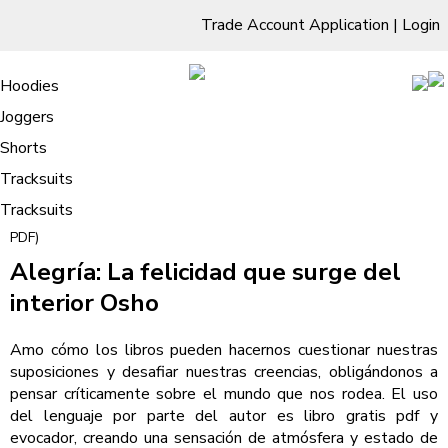
Trade Account Application
|
Login
Living Room
Sofas & Chairs
Cornar Sofas
Chest of Drawers
3 Drawer Chest
Dressing Tables
Free Standing Mirrors
Hoodies
Sofas
TV Units & Stands
Bedroom
4 Drawer Chest
Dressing Tables Stools
Dressing Stools
Joggers
Alegría: La felicidad que surge del
5 Drawer Chest
Wholesale Mattresses
Dining Room
Shorts
interior – eBook (EPUB, PDF)
6 Drawer Chest
Mirrors
Clothing
Tracksuits
/
Tracksuits
Home
Alegría: La felicidad que surge del interior – eBook (EPUB,
PDF)
Alegría: La felicidad que surge del
interior Osho
Amo cómo los libros pueden hacernos cuestionar nuestras
suposiciones y desafiar nuestras creencias, obligándonos a
pensar críticamente sobre el mundo que nos rodea. El uso
del lenguaje por parte del autor es libro gratis pdf y
evocador, creando una sensación de atmósfera y estado de