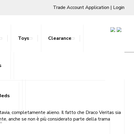
Trade Account Application
|
Login
Toys
Clearance
s
ts & Stands
Beds
uttavia, completamente alieno. Il fatto che Draco Veritas sia
ante, anche se non è più considerato parte della trama