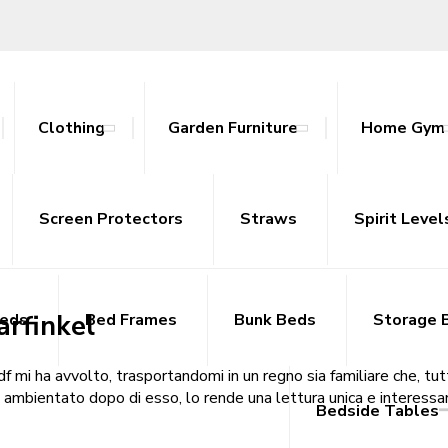
Clothing
Garden Furniture
Home Gym
 EPUB
ables
nce Bands
ts
attan Outdoor Sets
Screen Protectors
Tracksuits
Side Tables
Yoga Mats
Straws
Sideboards
Spirit Level
TV Uni
arfinkel
Beds
Bed Frames
Bunk Beds
Storage 
o pdf mi ha avvolto, trasportandomi in un regno sia familiare che, t
 e ambientato dopo di esso, lo rende una lettura unica e interess
Bedside Tables