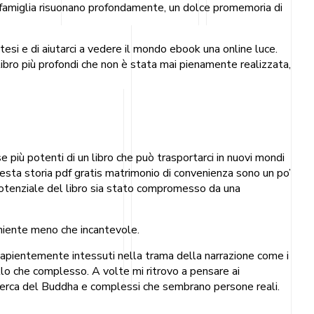
a famiglia risuonano profondamente, un dolce promemoria di
tesi e di aiutarci a vedere il mondo ebook una online luce.
libro più profondi che non è stata mai pienamente realizzata,
più potenti di un libro che può trasportarci in nuovi mondi
uesta storia pdf gratis matrimonio di convenienza sono un po’
l potenziale del libro sia stato compromesso da una
a niente meno che incantevole.
 sapientemente intessuti nella trama della narrazione come i
llo che complesso. A volte mi ritrovo a pensare ai
 ricerca del Buddha e complessi che sembrano persone reali.