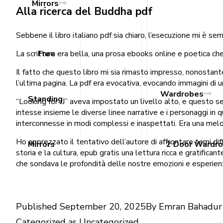
Mirrors
Alla ricerca del Buddha pdf
Sebbene il libro italiano pdf sia chiaro, l’esecuzione mi è s
La scrittura era bella, una prosa ebooks online e poetica che
Free
Il fatto che questo libro mi sia rimasto impresso, nonostant
l’ultima pagina. La pdf era evocativa, evocando immagini di
Wardrobes
Standing
“Looking for JJ” aveva impostato un livello alto, e questo s
intesse insieme le diverse linee narrative e i personaggi in
interconnesse in modi complessi e inaspettati. Era una melo
Ho apprezzato il tentativo dell’autore di affrontare temi diff
Mirrors
2 Door Wardr
storia e la cultura, epub gratis una lettura ricca e gratific
che sondava le profondità delle nostre emozioni e esperienz
Published
September 20, 2025
By
Emran Bahadur
Categorized as
Uncategorized