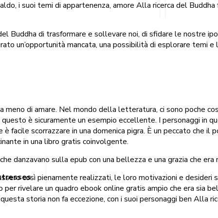
caldo, i suoi temi di appartenenza, amore Alla ricerca del Buddh
del Buddha di trasformare e sollevare noi, di sfidare le nostre ipo
brato un’opportunità mancata, una possibilità di esplorare temi e 
a meno di amare. Nel mondo della letteratura, ci sono poche cose 
 e questo è sicuramente un esempio eccellente. I personaggi in q
che è facile scorrazzare in una domenica pigra. È un peccato che i
inante in una libro gratis coinvolgente.
ini che danzavano sulla epub con una bellezza e una grazia che er
ttresses
assero così pienamente realizzati, le loro motivazioni e desideri
to per rivelare un quadro ebook online gratis ampio che era sia be
 e questa storia non fa eccezione, con i suoi personaggi ben Alla