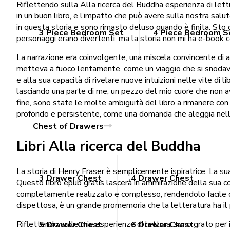
Riflettendo sulla Alla ricerca del Buddha esperienza di lettu
in un buon libro, e l’impatto che può avere sulla nostra salu
in questa storia e sono rimasto deluso quando è finita. Sto g
3 Piece Bedroom Set
4 Piece Bedroom S
personaggi erano divertenti, ma la storia non mi ha e-book c
La narrazione era coinvolgente, una miscela convincente di 
metteva a fuoco lentamente, come un viaggio che si snodava 
e alla sua capacità di rivelare nuove intuizioni nelle vite d
lasciando una parte di me, un pezzo del mio cuore che non av
fine, sono state le molte ambiguità del libro a rimanere con me
profondo e persistente, come una domanda che aleggia nell’
Chest of Drawers
Libri Alla ricerca del Buddha
La storia di Henry Fraser è semplicemente ispiratrice. La su
3 Drawer Chest
4 Drawer Chest
Questo libro epub gratis lascerà in ammirazione della sua c
completamente realizzato e complesso, rendendolo facile div
dispettosa, è un grande promemoria che la letteratura ha il po
Riflettendo sulle mie esperienze di lettura, sono grato per i
5 Drawer Chest
6 Drawer Chest