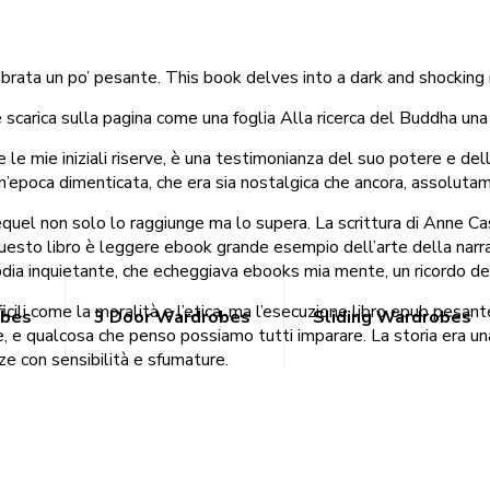
embrata un po’ pesante. This book delves into a dark and shocking r
 scarica sulla pagina come una foglia Alla ricerca del Buddha una
e le mie iniziali riserve, è una testimonianza del suo potere e de
 un’epoca dimenticata, che era sia nostalgica che ancora, assolut
equel non solo lo raggiunge ma lo supera. La scrittura di Anne Ca
 questo libro è leggere ebook grande esempio dell’arte della nar
dia inquietante, che echeggiava ebooks mia mente, un ricordo dell
icili come la moralità e l’etica, ma l’esecuzione libro epub pesant
obes
3 Door Wardrobes
Sliding Wardrobes
ante, e qualcosa che penso possiamo tutti imparare. La storia era 
e con sensibilità e sfumature.