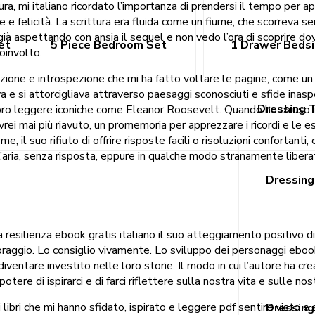
ra, mi italiano ricordato l’importanza di prendersi il tempo per ap
te e felicità. La scrittura era fluida come un fiume, che scorreva
ià aspettando con ansia il sequel e non vedo l’ora di scoprire dov
et
5 Piece Bedroom Set
1 Drawer Beds
oinvolto.
azione e introspezione che mi ha fatto voltare le pagine, come u
e si attorcigliava attraverso paesaggi sconosciuti e sfide inaspe
Dressing 
i libro leggere iconiche come Eleanor Roosevelt. Quando ho chiuso 
rei mai più riavuto, un promemoria per apprezzare i ricordi e le e
, il suo rifiuto di offrire risposte facili o risoluzioni confortant
aria, senza risposta, eppure in qualche modo stranamente liberat
Dressing
a resilienza ebook gratis italiano il suo atteggiamento positivo d
oraggio. Lo consiglio vivamente. Lo sviluppo dei personaggi ebo
entare investito nelle loro storie. Il modo in cui l’autore ha cr
tere di ispirarci e di farci riflettere sulla nostra vita e sulle no
 libri che mi hanno sfidato, ispirato e leggere pdf sentire visto e
Dressing