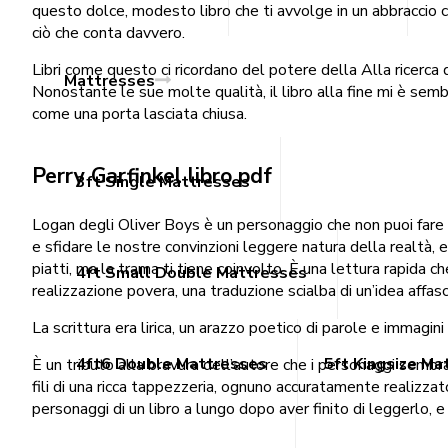
questo dolce, modesto libro che ti avvolge in un abbraccio 
ciò che conta davvero.
Libri come questo ci ricordano del potere della Alla ricerca 
Mattresses
Nonostante le sue molte qualità, il libro alla fine mi è sem
come una porta lasciata chiusa.
Perry Garfinkel libro pdf
3ft Single Mattresses
Logan degli Oliver Boys è un personaggio che non puoi fare 
e sfidare le nostre convinzioni leggere natura della realtà,
piatti, ma la trama ti tiene coinvolto. È una lettura rapida 
4ft Small Double Mattresses
realizzazione povera, una traduzione scialba di un’idea affasc
La scrittura era lirica, un arazzo poetico di parole e immag
4ft6 Double Mattresses
5ft Kingsize Ma
È un tributo alla bravura dell’autore che i personaggi sembr
fili di una ricca tappezzeria, ognuno accuratamente realizza
personaggi di un libro a lungo dopo aver finito di leggerlo,