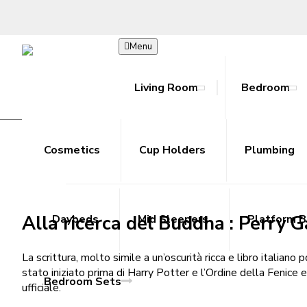
Menu
Living Room
Bedroom
Alla ricerca del Buddha | Gratis
Bookcase
Beds
Hoodies
Accessories
Ab Rollers
Toy Guns
Cosmetics
Joggers
Coffee Tables
Cup Holders
Cooling Towels
Metal Outdoor Sets
Shorts
Plumbing
Console T
Resista
Skir
R
/
Home
Alla ricerca del Buddha | Gratis EPUB
Alla ricerca del Buddha : Perry G
Daybeds
Mid Sleepers
Platform 
La scrittura, molto simile a un’oscurità ricca e libro italian
stato iniziato prima di Harry Potter e l’Ordine della Fenice
Bedroom Sets
ufficiale.