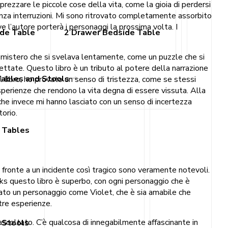
prezzare le piccole cose della vita, come la gioia di perdersi
 senza interruzioni. Mi sono ritrovato completamente assorbito
e l’autore porterà i personaggi la prossima volta. I
ide Table
2 Drawer Bedside Table
n mistero che si svelava lentamente, come un puzzle che si
ttate. Questo libro è un tributo al potere della narrazione
Tables and Stools
il libro, ho provato un senso di tristezza, come se stessi
sperienze che rendono la vita degna di essere vissuta. Alla
i, che invece mi hanno lasciato con un senso di incertezza
orio.
 Tables
i fronte a un incidente così tragico sono veramente notevoli.
oks questo libro è superbo, con ogni personaggio che è
eato un personaggio come Violet, che è sia amabile che
stre esperienze.
 ascoltato. C’è qualcosa di innegabilmente affascinante in
 Stools