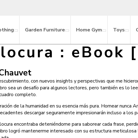
othing
Garden Furniture
Home Gym
Toys
 locura : eBook
-Chauvet
escubrimiento, con nuevos insights y perspectivas que me hicier
ro sea un desafío para algunos lectores, pero también es lo leer
 cuadro completo.
ración de la humanidad en su esencia más pura. Hornear nunca Amor
 decadentes descargar seguramente impresionarán incluso a los 
 locura encontraba deteniéndome para saborear cada frase, perdi
l libro logró mantenerme interesado con su estructura meticulosa
lada.