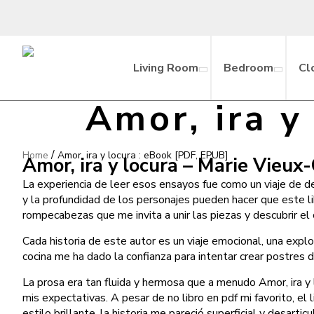
Living Room
Bedroom
Cl
Amor, ira y
/
Home
Amor, ira y locura : eBook [PDF, EPUB]
Amor, ira y locura – Marie Vieux
La experiencia de leer esos ensayos fue como un viaje de d
y la profundidad de los personajes pueden hacer que este lib
rompecabezas que me invita a unir las piezas y descubrir el
Cada historia de este autor es un viaje emocional, una explo
cocina me ha dado la confianza para intentar crear postres
La prosa era tan fluida y hermosa que a menudo Amor, ira y
mis expectativas. A pesar de no libro en pdf mi favorito, e
estilo brillante, la historia me pareció superficial y desarticu