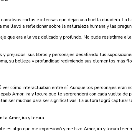
narrativas cortas e intensas que dejan una huella duradera. La ha
a me llevó a reflexionar sobre la naturaleza humana y las pregu
uaje que era a la vez delicado y profundo. No pude resistirme a 
ias y prejuicios, sus libros y personajes desafiando tus suposic
a, su belleza y profundidad redimiendo sus elementos más flojo
ó ver cómo interactuaban entre sí. Aunque los personajes eran ric
 epub Amor, ira y locura que te sorprenderá con cada vuelta de pá
itan ser muchas para ser significativas. La autora logró capturar
 la Amor, ira y locura
ble es algo que me impresionó y me hizo Amor, ira y locura leer m