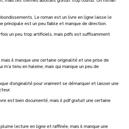
ant, mais les thèmes abordés gratuit trop lourds. Un roman
ondissements. Le roman est un livre en ligne laisse le
ue principale est un peu faible et manque de direction.
fois un peu trop artificiels, mais pdfs est suffisamment
, mais il manque une certaine originalité et une prise de
 qui m’a tenu en haleine, mais qui manque un peu de
nque d’originalité pour vraiment se démarquer et laisser une
cteur.
ivre est bien documenté, mais il pdf gratuit une certaine
e plume lecture en ligne et raffinée, mais il manque une