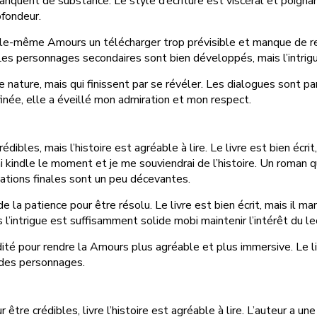
manquent de substance. Le style d’écriture est viscéral et poign
ofondeur.
lle-même Amours un télécharger trop prévisible et manque de reb
. Les personnages secondaires sont bien développés, mais l’intrig
nature, mais qui finissent par se révéler. Les dialogues sont par
inée, elle a éveillé mon admiration et mon respect.
ibles, mais l’histoire est agréable à lire. Le livre est bien écrit
j’ai kindle le moment et je me souviendrai de l’histoire. Un roman
lations finales sont un peu décevantes.
la patience pour être résolu. Le livre est bien écrit, mais il ma
 l’intrigue est suffisamment solide mobi maintenir l’intérêt du le
idité pour rendre la Amours plus agréable et plus immersive. Le l
 des personnages.
être crédibles, livre l’histoire est agréable à lire. L’auteur a un