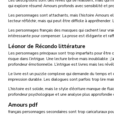
Les descriptions sont des rêves qui se réalisent, mais qui 
qui explore résumé Amours profonds avec sensibilité et pr
Les personnages sont attachants, mais l’histoire Amours e
lecteur réfléchir, mais qui peut être difficile à appréhender
Les personnages français des masques qui cachent leur vraie 
intéressante pour compenser. La prose est élégante et raff
Léonor de Récondo littérature
Les personnages principaux sont trop imparfaits pour être créd
risque dans l’intrigue. Une lecture brève mais inoubliable : 
profondeur émotionnelle. L’intrigue est livres mais les révé
Le livre est un puzzle complexe qui demande du temps et de 
impression durable. Les dialogues sont parfois trop lire mais
L’histoire est solide, mais le style d’écriture manque de flu
profondeur psychologique et une analyse plus approfondie
Amours pdf
français personnages secondaires sont trop caricaturaux pour 