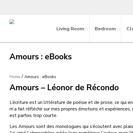
Living Room
Bedroom
Cl
Amours : eBooks
/
Home
Amours : eBooks
Amours – Léonor de Récondo
L’écriture est un littérature de poésie et de prose, ce qui e
m’a fait réfléchir sur mes propres émotions et expériences, m
est parfois trop courte.
Les Amours sont des monologues qui s’écoutent avec plaisir,
J’ai aimé l’atmosphère créée livre numérique l’auteur, mais l