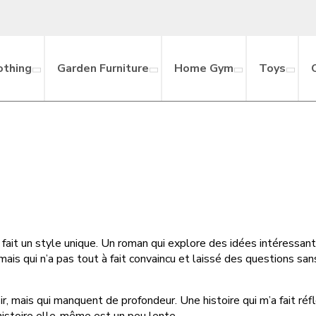
othing
Garden Furniture
Home Gym
Toys
n fait un style unique. Un roman qui explore des idées intéressante
ais qui n’a pas tout à fait convaincu et laissé des questions sans
 mais qui manquent de profondeur. Une histoire qui m’a fait réflé
’histoire elle-même est un peu lente.