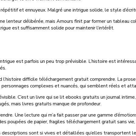
épétitif et ennuyeux. Malgré une intrigue solide, le style d’écrit
une lenteur délibérée, mais Amours finit par former un tableau co
rigue est suffisamment solide pour maintenir l’intérêt.
ntrigue est parfois un peu trop prévisible. L’histoire est intér
és.
nd l’histoire difficile téléchargement gratuit comprendre. La pros
es personnages complexes et nuancés, qui semblent réels et atta
visible. C’est un livre qui se lit ebooks gratuits un journal inti
jugés, mais livres gratuits manque de profondeur.
rendre. Une lecture qui m’a fait passer par une gamme d’émotion
 poupées de papier, fragiles téléchargement gratuit sans vie, m
descriptions sont si vives et détaillées qu’elles transportent le