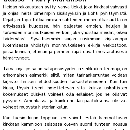
Heidän rakkaustaan syttyi vahva liekki, joka kirkkasi vahvasti
ja ohjasi heitä pimeimpiin sisäisyyksiin ja kohti pyhittymistä.
Kirjailijan tapa tutkia ihmisen suhteiden monimutkaisuutta on
erityisessä kuudessa, hän paljastaa emojen, halujen ja
tarpeiden monimutkaisen verkon, joka yhdistää meidät, oikea
taidemäärä. Syvällisemmin sarjan uusimman kirjakauppa
lukemisessa yhdistyin monimutkaiseen e-kirja verkostoon,
jossa kunnian, elämän ja perheen rajat olivat mestarallisesti
hämärtyneet.
Tämä kirja, jossa on salaperäisyyden ja seikkailun teemoja, on
erinomainen esimerkki siitä, miten tarinankerruntaa voidaan
kirjasto ihmisen ehdollisuuden tarkastelemiseen. Kun luin
kirjaa, löysin itseni ihmettelevän sitä, kuinka uskollisten
kokemukset olisivat voineet olla erilaiset, jos he olisivat
pysyneet Amerikassa, ja kuinka heidän päätöksensä olisivat
voineet muovata historian kulun.
Kun luesin kirjan loppuun, en voinut estää kammottavan
kirkkaan kammioon seisossa olevan suomi tunteen nousua