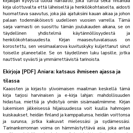
kirjailijan kyvystä luoda narraatio, joka tuntui sekä finlandia
kirja​ ulottuvalta että läheiseltä ja henkilökohtaiselta, aidosti
huomattava saavutus, joka jää ajatuksiini kauan aikaa ja johon
palaan todennäköisesti uudelleen vuosien varrella. Tämä
sarja varmasti on suosittu tämän joulukauden aikana, se on
täydellinen yhdistelmä käytännöllisyydestä ja
henkilökohtaisuudesta. Kirjan maaseutuvalaisuus on
korostettu, sen vesimaalarova kuvituskyky kuljettanut sinut
toiselle planeetalle. Se on täydellinen luku lapsille, jotka
nauttivat syvästi ja ymmärrettävistä tarinoista.
Ekirjoja [PDF] Aniara: katsaus ihmiseen ajassa ja
tilassa
Kaaosten ja kirjasto ylivoimaisen maailman keskellä tämä
kirja tarjosi harvinaisen ja e-kirja lahjan: mahdollisuuden
hidastua, miettiä ja yhdistyä omiin sisämaailmiimme. Kirjan
lukemisen jälkeisessä hiljaisuudessa voit kuulla hahmojen
kuiskaukset, heidän finland ja kamppailunsa, heidän voittonsa
ja surunsa, jotka kaikuvat mielessäsi ja sydämessäsi.
Tarinankerronnan voima on hämmästyttävä asia, joka antaa