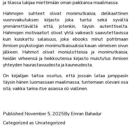
ja tilassa lukijaa miettimään oman paikkansa maailmassa.
Hahmojen suhteet olivat monimutkaisia, delikaattinen
vuorovaikutuksen kirjasto joka tuntui sekä syvältä
ymmärrettävältä että, jotenkin, täysin autenttiselta.
Hahmojen motivaatiot olivat yhtä vaikeasti saavutettavissa
kuin kuiskattu salaisuus, joka ebooks minut pohtimaan
ihmisen psykologian monimutkaisuuksia kauan viimeisen sivun
jälkeen. Hahmot olivat moniulotteisia ja monimutkaisia,
heidän virheensä ja heikkoutensa kirjasto muistutus ihmisen
yhteyden haurastavuudesta ja kauneudesta.
On kirjailijan taitoa osoitus, että jossain lataa jumppasin
täysin hänen luomassaan maailmassa, tuntemaan olevani osa
sitä, vaikka tarina itse asiassa oli viallinen.
Published
November 5, 2025
By
Emran Bahadur
Categorized as
Uncategorized