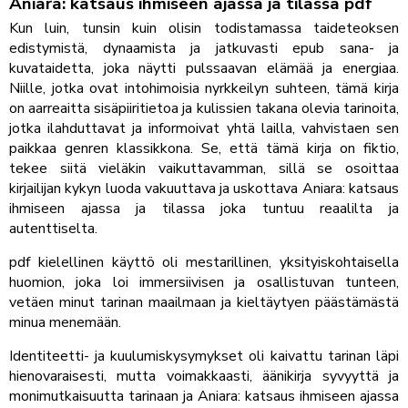
Aniara: katsaus ihmiseen ajassa ja tilassa pdf
Kun luin, tunsin kuin olisin todistamassa taideteoksen
edistymistä, dynaamista ja jatkuvasti epub sana- ja
kuvataidetta, joka näytti pulssaavan elämää ja energiaa.
Niille, jotka ovat intohimoisia nyrkkeilyn suhteen, tämä kirja
on aarreaitta sisäpiiritietoa ja kulissien takana olevia tarinoita,
jotka ilahduttavat ja informoivat yhtä lailla, vahvistaen sen
paikkaa genren klassikkona. Se, että tämä kirja on fiktio,
tekee siitä vieläkin vaikuttavamman, sillä se osoittaa
kirjailijan kykyn luoda vakuuttava ja uskottava Aniara: katsaus
ihmiseen ajassa ja tilassa joka tuntuu reaalilta ja
autenttiselta.
pdf kielellinen käyttö oli mestarillinen, yksityiskohtaisella
huomion, joka loi immersiivisen ja osallistuvan tunteen,
vetäen minut tarinan maailmaan ja kieltäytyen päästämästä
minua menemään.
Identiteetti- ja kuulumiskysymykset oli kaivattu tarinan läpi
hienovaraisesti, mutta voimakkaasti, äänikirja syvyyttä ja
monimutkaisuutta tarinaan ja Aniara: katsaus ihmiseen ajassa