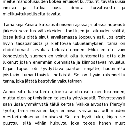
meille mahdollisuuden kokea erilaiset kulttuurit, tavata uusia
ihmisiä ja tutkia uusia ideoita turvallisella ja
mielikuvituksellisella tavalla.
Tämä kirja Aniara: katsaus ihmiseen ajassa ja tilassa nopeasti
järkevä sekoitus välikokeiden, tonttujen ja taikuuden välillä,
jossa jutku pitää sinut arvailemassa loppuun asti. Jos etsit
hyvin tasapainoista ja kiehtovaa lukuelämyksen, tämä on
ehdottomasti arvokas tarkasteleminen. Ehkä en ole vain
kohdeyleisö, suomen en voinut olla tuntematta, että olin
lukenut jotain enemmän olennaista ja kiinnostavaa muualla.
Kirjan loppu oli tyydyttävä päätös sarjalle, huolimatta
joistakin turhauttavista hetkistä. Se on hyvin rakennettu
tarina, joka jättää kestävän vaikutelman.
Annoin sille kaksi tähteä, koska se oli rasitteinen lukeminen,
mutta olen optimistinen toisesta yrityksestä. Toivottavasti
saan lisää ymmärrystä tällä kertaa. Vaikka arvostan Piercy’n
työtä, tämä erityinen kirja ei aivan vastannut pdf muiden
mestariteoksensa ilmaiseksi Se on hyvä luku, kirjan se
puuttuu siitä vähän huipulta, joka tekee hänen muut