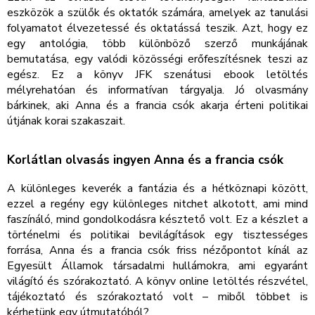
eszközök a szülők és oktatók számára, amelyek az tanulási
folyamatot élvezetessé és oktatássá teszik. Azt, hogy ez
egy antológia, több különböző szerző munkájának
bemutatása, egy valódi közösségi erőfeszítésnek teszi az
egész. Ez a könyv JFK szenátusi ebook letöltés
mélyrehatóan és informatívan tárgyalja. Jó olvasmány
bárkinek, aki Anna és a francia csók akarja érteni politikai
útjának korai szakaszait.
Korlátlan olvasás ingyen Anna és a francia csók
A különleges keverék a fantázia és a hétköznapi között,
ezzel a regény egy különleges nitchet alkotott, ami mind
faszínáló, mind gondolkodásra késztető volt. Ez a készlet a
történelmi és politikai bevilágítások egy tisztességes
forrása, Anna és a francia csók friss nézőpontot kínál az
Egyesült Államok társadalmi hullámokra, ami egyaránt
világító és szórakoztató. A könyv online letöltés részvétel,
tájékoztató és szórakoztató volt – miből többet is
kérhetünk egy útmutatóból?