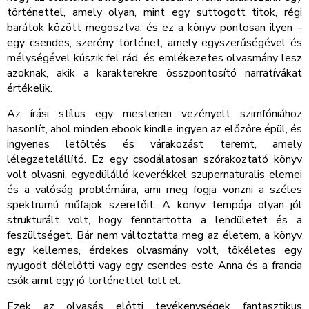
történettel, amely olyan, mint egy suttogott titok, régi
barátok között megosztva, és ez a könyv pontosan ilyen –
egy csendes, szerény történet, amely egyszerűségével és
mélységével kúszik fel rád, és emlékezetes olvasmány lesz
azoknak, akik a karakterekre összpontosító narratívákat
értékelik.
Az írási stílus egy mesterien vezényelt szimfóniához
hasonlít, ahol minden ebook kindle ingyen az előzőre épül, és
ingyenes letöltés és várakozást teremt, amely
lélegzetelállító. Ez egy csodálatosan szórakoztató könyv
volt olvasni, egyedülálló keverékkel szupernaturalis elemei
és a valóság problémáira, ami meg fogja vonzni a széles
spektrumú műfajok szeretőit. A könyv tempója olyan jól
strukturált volt, hogy fenntartotta a lendületet és a
feszültséget. Bár nem változtatta meg az életem, a könyv
egy kellemes, érdekes olvasmány volt, tökéletes egy
nyugodt délelőtti vagy egy csendes este Anna és a francia
csók amit egy jó történettel tölt el.
Ezek az olvasás előtti tevékenységek fantasztikus