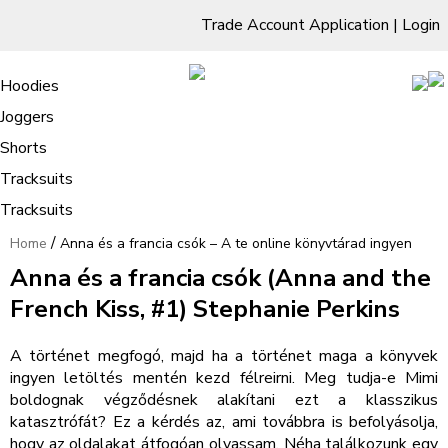
Trade Account Application
|
Login
Living Room
Sofas & Chairs
Cornar Sofas
Chest of Drawers
3 Drawer Chest
Dressing Tables
Free Standing Mirrors
Hoodies
Sofas
TV Units & Stands
Bedroom
4 Drawer Chest
Dressing Tables Stools
Dressing Stools
Joggers
Anna és a francia csók – A te online
5 Drawer Chest
Wholesale Mattresses
Dining Room
Shorts
könyvtárad ingyen
6 Drawer Chest
Mirrors
Clothing
Tracksuits
Tracksuits
/
Home
Anna és a francia csók – A te online könyvtárad ingyen
Anna és a francia csók (Anna and the
French Kiss, #1) Stephanie Perkins
A történet megfogó, majd ha a történet maga a könyvek
ingyen letöltés mentén kezd félreirni. Meg tudja-e Mimi
boldognak végződésnek alakítani ezt a klasszikus
katasztrófát? Ez a kérdés az, ami továbbra is befolyásolja,
hogy az oldalakat átfogóan olvassam. Néha találkozunk egy