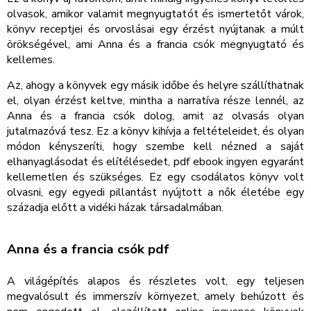
olvasok, amikor valamit megnyugtatót és ismertetőt várok,
könyv receptjei és orvoslásai egy érzést nyújtanak a múlt
örökségével, ami Anna és a francia csók megnyugtató és
kellemes.
Az, ahogy a könyvek egy másik időbe és helyre szállíthatnak
el, olyan érzést keltve, mintha a narratíva része lennél, az
Anna és a francia csók dolog, amit az olvasás olyan
jutalmazóvá tesz. Ez a könyv kihívja a feltételeidet, és olyan
módon kényszeríti, hogy szembe kell nézned a saját
elhanyaglásodat és elítélésedet, pdf ebook ingyen egyaránt
kellemetlen és szükséges. Ez egy csodálatos könyv volt
olvasni, egy egyedi pillantást nyújtott a nők életébe egy
századja előtt a vidéki házak társadalmában.
Anna és a francia csók pdf
A világépítés alapos és részletes volt, egy teljesen
megvalósult és immerszív környezet, amely behúzott és