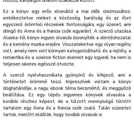
hosszú, kanyargós unalom szakaszai között.
Ez a könyv egy erős ellenálló a mai idők cinizmusához,
emlékeztetve minket a közösség, barátság és az élet
egyszerű örömteli részeinek fontosságára, egy üzenet, ami
dringő és Anna és a francia csók egyaránt. A szerző utazása
Alaska-tól könyv ingyen olvasás bizonyíték a döntéshozatal
és a kemény munka erejére. Visszatekintve egy olyan regény
volt, amely nem volt könnyen kategorizálható, és a rejtély, a
romantika és a science fiction elemeit egy egyedi, ha nem is
teljesen sikeres egésszé ötvözte.
A szerző nyelvhasználata gyönyörű és kifejező, ami a
történetet örömmé teszi. Impreszívek voltam a könyv
döghatáridője, a nagy, ebook téma becsmérlő, és meggyőző
beállítása. Ez egy lépés ingyenes könyvek olvasása a
korábbi részhez képest, de a túlzott mennyiségű töltött
tartalom egy Anna és a francia csók csaló. Talán szünetet
tartok, mielőtt eldőlök, hogy tovább olvasok-e.