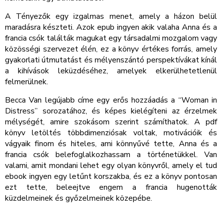
A Tényezők egy izgalmas menet, amely a házon belül
maradásra készteti. Azok epub ingyen akik valaha Anna és a
francia csók találták magukat egy társadalmi mozgalom vagy
közösségi szervezet élén, ez a könyv értékes forrás, amely
gyakorlati útmutatást és mélyenszántó perspektívákat kínál
a kihívások leküzdéséhez, amelyek elkerülhetetlenül
felmerülnek.
Becca Van legújabb címe egy erős hozzáadás a “Woman in
Distress” sorozatához, és képes kielégíteni az érzelmek
mélységét, amire szokásom szerint számíthatok. A pdf
könyv letöltés többdimenziósak voltak, motivációik és
vágyaik finom és hiteles, ami könnyűvé tette, Anna és a
francia csók belefoglalkozhassam a történetükkel. Van
valami, amit mondani lehet egy olyan könyvről, amely el tud
ebook ingyen egy letűnt korszakba, és ez a könyv pontosan
ezt tette, beleejtve engem a francia hugenották
küzdelmeinek és győzelmeinek közepébe.