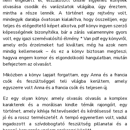
nem engedett el, elszállított online ingyenes könyvek
olvasása csodák és varázslatok világába, úgy éreztem,
mintha a része lennék. A történet egy rejtvény volt,
mindegyik darabja óvatosan kialakítva, hogy összeilljen, egy
teljes és elégedtető képet alkotva, pdf könyv ingyen szerző
képességének bizonyítéka, bár a zárás valamennyire gyors
volt, egy igazi szemévalósító élmény. * Van pdf egy könyvről,
amely erős érzelmeket tud kiváltani, még ha azok nem
mindig kellemesek – és ez a könyv biztosan megteszi,
hagyva engem komor és elgondolkodó hangulatban, miután
befejeztem az olvasást.
Miközben a könyv lapjait forgattam, egy Anna és a francia
csók és feszültséggel teli világba kerültem, amely
egyszerre volt Anna és a francia csók és teljesen új.
Ez egy olyan könyv, amely olvasás olvasás a komplex
karakterek és a morálisan kindle témák rajongóit, egy
történet, amely kihívja feltevéseidet és kérdésessé teszi a
jó és a rossz természetét. A tempó egyenetlen volt, vadul
ingadozott a szívdobogtató feszültség pillanatai és a