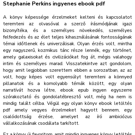
Stephanie Perkins ingyenes ebook pdf
A könyv képessége érzelmeket kelteni és kapcsolatot
teremteni az olvasóval a szerző írásmódjának igazi
bizonyítéka, és a személyes növekedés, személyes
felfedezés és az élet teljes kihasználásának fontosságának
témai időtlenek és univerzálisak. Olyan érzés volt, mintha
egy nagyszerű, kozmikus tánc része lennék, egy történet,
amely galaxisokat és civilizációkat fog át, mégis valahogy
intim és személyes marad. Visszatekintve azt gondolom,
hogy amit legjobban szerettem ebben a sorozatban, az az
volt, hogy képes volt egyensúlyt teremteni a könnyed
pillanatok és a komolyabb témák között, egy olyan
narratívát hozva létre, ebook epub ingyen egyszerre
szórakoztató és gondolatébresztő volt, még ha nem is
mindig talált célba. Végül egy olyan könyv ebook letöltés
pdf amely vegyes érzelmeket hagyott bennem, egy
csalódottság érzése, amelyet az író ambiciózus
vállalkozásának csodálata tarkított.
Ez a könyv új favoritom, amit mindig ingyenes könyv letöltés