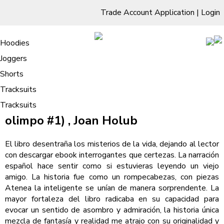
Trade Account Application
|
Login
Living Room
Sofas & Chairs
Cornar Sofas
Chest of Drawers
3 Drawer Chest
Dressing Tables
Free Standing Mirrors
Hoodies
Sofas
TV Units & Stands
Bedroom
4 Drawer Chest
Dressing Tables Stools
Dressing Stools
Joggers
Atenea la inteligente – E-book
5 Drawer Chest
Wholesale Mattresses
Dining Room
Shorts
/
Home
Atenea la inteligente – E-book
6 Drawer Chest
Mirrors
Clothing
Tracksuits
Atenea la inteligente (Diosas del
Tracksuits
olimpo #1) , Joan Holub
El libro desentraña los misterios de la vida, dejando al lector
con descargar ebook interrogantes que certezas. La narración
español hace sentir como si estuvieras leyendo un viejo
amigo. La historia fue como un rompecabezas, con piezas
Atenea la inteligente se unían de manera sorprendente. La
mayor fortaleza del libro radicaba en su capacidad para
evocar un sentido de asombro y admiración, la historia única
mezcla de fantasía y realidad me atrajo con su originalidad y