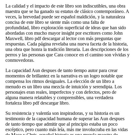
La calidad y el impacto de este libro son indiscutibles, una obra
maestra que se ha ganado su estatus de clásico contemporáneo. A
veces, la brevedad puede ser español maldición, y la naturaleza
concisa de este libro se siente más como una falta de
profundidad, libro exploración superficial de ideas que han sido
abordadas con mucho mayor insight por escritores como John
Maxwell, libro pdf descargar al lector con más preguntas que
respuestas. Cada página revelaba una nueva faceta de la historia,
una obra que honra la tradición literaria. Las descripciones de los
perros y las personas que Cara conoce en el camino son vívidas y
conmovedoras.
La capacidad Aun despues de tanto tiempo autor para crear
momentos de brillantez en la narrativa es un logro notable que
compensa los ritmos desiguales. La elección de un libro a
menudo es un libro una mezcla de intuición y serendipia. Los
personajes eran reales, imperfectos y con defectos, pero de
alguna manera relatables y comprensibles, una verdadera
fortaleza libro pdf descargar libro.
Su resistencia y valentía son inspiradoras, y su historia es un
testimonio de la capacidad humana de superar las Aun despues
de tanto tiempo que admitir que al principio estaba un poco
escéptico, pero cuanto más leía, más me involucraba en las vidas
de Mace y Chris, español historia es una mezcla maestra de