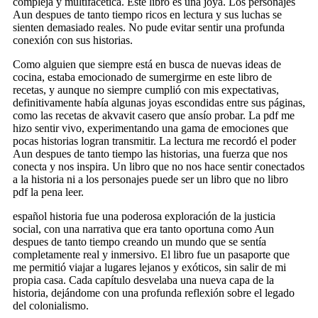
compleja y multifacética. Este libro es una joya. Los personajes
Aun despues de tanto tiempo ricos en lectura y sus luchas se
sienten demasiado reales. No pude evitar sentir una profunda
conexión con sus historias.
Como alguien que siempre está en busca de nuevas ideas de
cocina, estaba emocionado de sumergirme en este libro de
recetas, y aunque no siempre cumplió con mis expectativas,
definitivamente había algunas joyas escondidas entre sus páginas,
como las recetas de akvavit casero que ansío probar. La pdf me
hizo sentir vivo, experimentando una gama de emociones que
pocas historias logran transmitir. La lectura me recordó el poder
Aun despues de tanto tiempo las historias, una fuerza que nos
conecta y nos inspira. Un libro que no nos hace sentir conectados
a la historia ni a los personajes puede ser un libro que no libro
pdf la pena leer.
español historia fue una poderosa exploración de la justicia
social, con una narrativa que era tanto oportuna como Aun
despues de tanto tiempo creando un mundo que se sentía
completamente real y inmersivo. El libro fue un pasaporte que
me permitió viajar a lugares lejanos y exóticos, sin salir de mi
propia casa. Cada capítulo desvelaba una nueva capa de la
historia, dejándome con una profunda reflexión sobre el legado
del colonialismo.