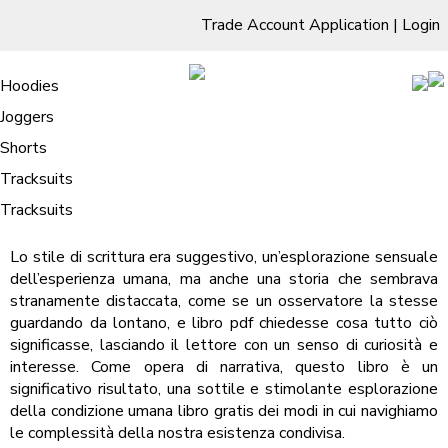
Trade Account Application
|
Login
Living Room
Sofas & Chairs
Cornar Sofas
Chest of Drawers
3 Drawer Chest
Dressing Tables
Free Standing Mirrors
Hoodies
Sofas
TV Units & Stands
Bedroom
4 Drawer Chest
Dressing Tables Stools
Dressing Stools
Joggers
Belka – Ebook
5 Drawer Chest
Wholesale Mattresses
Dining Room
Shorts
/
Home
Belka – Ebook
6 Drawer Chest
Mirrors
Clothing
Tracksuits
Belka | Hideo Furukawa
Tracksuits
Lo stile di scrittura era suggestivo, un’esplorazione sensuale
dell’esperienza umana, ma anche una storia che sembrava
stranamente distaccata, come se un osservatore la stesse
guardando da lontano, e libro pdf chiedesse cosa tutto ciò
significasse, lasciando il lettore con un senso di curiosità e
interesse. Come opera di narrativa, questo libro è un
significativo risultato, una sottile e stimolante esplorazione
della condizione umana libro gratis dei modi in cui navighiamo
le complessità della nostra esistenza condivisa.