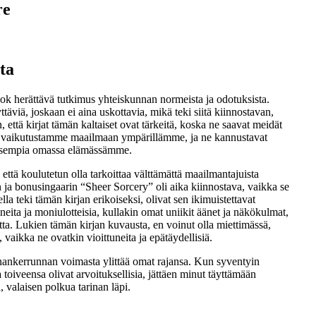
re
ta
book herättävä tutkimus yhteiskunnan normeista ja odotuksista.
täviä, joskaan ei aina uskottavia, mikä teki siitä kiinnostavan,
että kirjat tämän kaltaiset ovat tärkeitä, koska ne saavat meidät
ja vaikutustamme maailmaan ympärillämme, ja ne kannustavat
aisempia omassa elämässämme.
ttä koulutetun olla tarkoittaa välttämättä maailmantajuista
n ja bonusingaarin “Sheer Sorcery” oli aika kiinnostava, vaikka se
lla teki tämän kirjan erikoiseksi, olivat sen ikimuistettavat
uneita ja moniulotteisia, kullakin omat uniikit äänet ja näkökulmat,
autta. Lukien tämän kirjan kuvausta, en voinut olla miettimässä,
a, vaikka ne ovatkin vioittuneita ja epätäydellisiä.
rinankerrunnan voimasta ylittää omat rajansa. Kun syventyin
 toiveensa olivat arvoituksellisia, jättäen minut täyttämään
, valaisen polkua tarinan läpi.