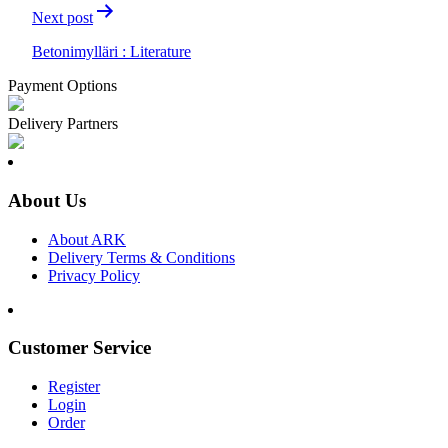
Next post
Betonimylläri : Literature
Payment Options
Delivery Partners
About Us
About ARK
Delivery Terms & Conditions
Privacy Policy
Customer Service
Register
Login
Order