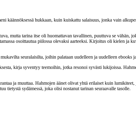
in meni käännöksessä hukkaan, kuin kuiskattu salaisuus, jonka vain alkupe
intuva, mutta tarina itse oli huomattavan tavallinen, puuttuva se vähän, j
ttamassa osoittautua piilossa olevaksi aarteeksi. Kirjoitus oli kielen ja
ä, mukavilta seuralaisilta, joihin palataan uudelleen ja uudelleen ebooks j
sesta, kirja syventyy teemoihin, jotka resonoi syvästi lukijoissa. Hahmo
ntaa ja muuttaa. Hahmojen äänet olivat yhtä erilaiset kuin lumikiteet, j
uu tietystä sydämessä, joka olisi nostanut tarinan seuraavalle tasolle.