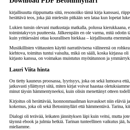
Download PDF Betonimylläri
kirjallisuutta riippumatta siitä, resonoiiko tämä kirja kanssasi, riip
herättävä teos, joka jää mielesiin pitkään sen lataa kun lopetat luk
Lukien tunsin olevani matkustaja matkalla, polussa kierukkaana, e
toimintakyvyn puutteesta. Jälkeenpäin en ole varma, mitä odotin täst
kuin yrittäessäni ottaa kourallisen hiekkaa – kirjallisuutta enemmä
Musiikillisten viittausten käyttö narratiivisena välineenä on rohke
kiehtova, toimitus tuntui vaisulta, mikä on sääli, koska kirjassa ol
kirjasto kanssa, on voimakas muistutus myötätunnon ja ymmärryksen
Lauri Viita hinta
On tietty kauneus proosassa, lyyrisyys, joka on sekä lumoava että, a
jatkuvasti yllättynyt siitä, miten kirjat voivat haastaa oletuksiam
minut täysin hämmentyneeksi, kuin olisin menettänyt otteen todell
Kirjoitus oli herättävää, luonnonmaailman kuvaukset niin eläviä ja i
kokemus, joka oli sekä Betonimylläri että hämmentävä. Tarina, kiin
Dialogi oli terävää, leikaten jännityksen läpi kuin veitsi, mutta jo
täynnä ebook ja julmia hetkiä. Tarinan tunteellinen vaikutus jää,
mieliamme.