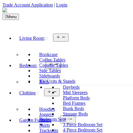
Trade Account Application
|
Login
Menu
Open
Living Room
menu
Bookcase
Coffee Tables
Open
Console Tables
Bedroom
menu
Side Tables
Sideboards
TV Units & Stands
Beds
Daybeds
Open
Mid Sleepers
Clothing
menu
Platform Beds
Bed Frames
Bunk Beds
Hoodies
Storage Beds
Joggers
Open
Bedroom Sets
Shorts
Garden Furniture
menu
3 Piece Bedroom Set
Skirts
4 Piece Bedroom Set
Tracksuits