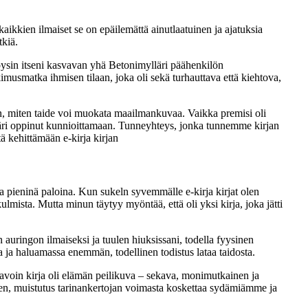
e kaikkien ilmaiset se on epäilemättä ainutlaatuinen ja ajatuksia
tkiä.
öysin itseni kasvavan yhä Betonimylläri päähenkilön
tkimusmatka ihmisen tilaan, joka oli sekä turhauttava että kiehtova,
maan, miten taide voi muokata maailmankuvaa. Vaikka premisi oli
imylläri oppinut kunnioittamaan. Tunneyhteys, jonka tunnemme kirjan
ä kehittämään e-kirja kirjan
taa pieninä paloina. Kun sukeln syvemmälle e-kirja kirjat olen
lmista. Mutta minun täytyy myöntää, että oli yksi kirja, joka jätti
n auringon ilmaiseksi ja tuulen hiuksissani, todella fyysinen
a ja haluamassa enemmän, todellinen todistus lataa taidosta.
n tavoin kirja oli elämän peilikuva – sekava, monimutkainen ja
keen, muistutus tarinankertojan voimasta koskettaa sydämiämme ja