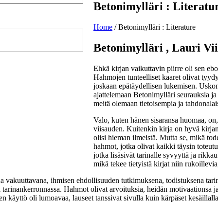
Betonimylläri : Literatu
Home
/
Betonimylläri : Literature
Betonimylläri , Lauri Vii
Ehkä kirjan vaikuttavin piirre oli sen e
Hahmojen tunteelliset kaaret olivat tyydyt
joskaan epätäydellisen lukemisen. Uskon, 
ajattelemaan Betonimylläri seurauksia 
meitä olemaan tietoisempia ja tahdonal
Valo, kuten hänen sisaransa huomaa, on, e
viisauden. Kuitenkin kirja on hyvä kirja
olisi hieman ilmeistä. Mutta se, mikä tode
hahmot, jotka olivat kaikki täysin toteut
jotka lisäsivät tarinalle syvyyttä ja rikk
mikä tekee tietyistä kirjat niin rukoillevi
 aina vakuuttavana, ihmisen ehdollisuuden tutkimuksena, todistuksena ta
sa tarinankerronnassa. Hahmot olivat arvoituksia, heidän motivaationsa ja
n käyttö oli lumoavaa, lauseet tanssivat sivulla kuin kärpäset kesäillalla