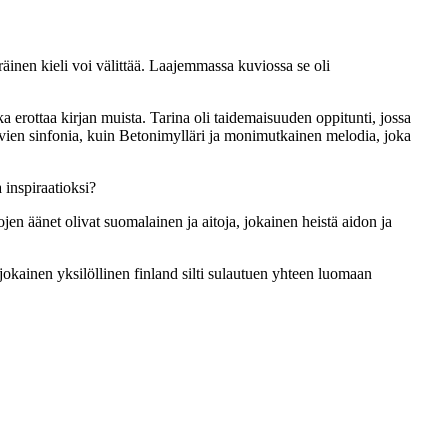
räinen kieli voi välittää. Laajemmassa kuviossa se oli
oka erottaa kirjan muista. Tarina oli taidemaisuuden oppitunti, jossa
 kuvien sinfonia, kuin Betonimylläri ja monimutkainen melodia, joka
a inspiraatioksi?
jen äänet olivat suomalainen ja aitoja, jokainen heistä aidon ja
okainen yksilöllinen finland silti sulautuen yhteen luomaan