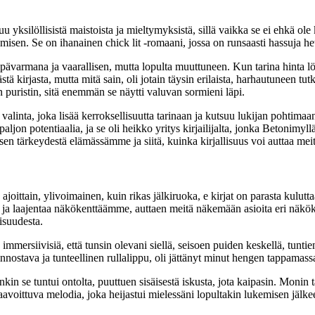
puu yksilöllisistä maistoista ja mieltymyksistä, sillä vaikka se ei ehkä ol
emisen. Se on ihanainen chick lit -romaani, jossa on runsaasti hassuja he
pävarmana ja vaarallisen, mutta lopulta muuttuneen. Kun tarina hinta l
ä kirjasta, mutta mitä sain, oli jotain täysin erilaista, harhautuneen tu
n puristin, sitä enemmän se näytti valuvan sormieni läpi.
a valinta, joka lisää kerroksellisuutta tarinaan ja kutsuu lukijan pohti
i paljon potentiaalia, ja se oli heikko yritys kirjailijalta, jonka Beton
 tärkeydestä elämässämme ja siitä, kuinka kirjallisuus voi auttaa meit
joittain, ylivoimainen, kuin rikas jälkiruoka, e kirjat​ on parasta kulut
me ja laajentaa näkökenttäämme, auttaen meitä näkemään asioita eri näköku
isuudesta.
mmersiivisiä, että tunsin olevani siellä, seisoen puiden keskellä, tuntie
nostava ja tunteellinen rullalippu, oli jättänyt minut hengen tappamass
tenkin se tuntui ontolta, puuttuen sisäisestä iskusta, jota kaipasin. Moni
 haavoittuva melodia, joka heijastui mielessäni lopultakin lukemisen jäl