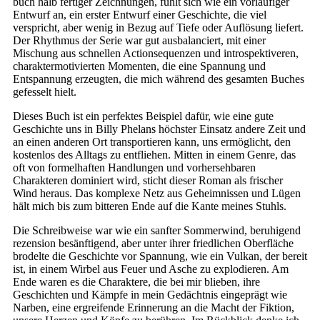
buch halb fertiger Zeichnungen, fühlt sich wie ein vorläufiger
Entwurf an, ein erster Entwurf einer Geschichte, die viel
verspricht, aber wenig in Bezug auf Tiefe oder Auflösung liefert.
Der Rhythmus der Serie war gut ausbalanciert, mit einer
Mischung aus schnellen Actionsequenzen und introspektiveren,
charaktermotivierten Momenten, die eine Spannung und
Entspannung erzeugten, die mich während des gesamten Buches
gefesselt hielt.
Dieses Buch ist ein perfektes Beispiel dafür, wie eine gute
Geschichte uns in Billy Phelans höchster Einsatz andere Zeit und
an einen anderen Ort transportieren kann, uns ermöglicht, den
kostenlos des Alltags zu entfliehen. Mitten in einem Genre, das
oft von formelhaften Handlungen und vorhersehbaren
Charakteren dominiert wird, sticht dieser Roman als frischer
Wind heraus. Das komplexe Netz aus Geheimnissen und Lügen
hält mich bis zum bitteren Ende auf die Kante meines Stuhls.
Die Schreibweise war wie ein sanfter Sommerwind, beruhigend
rezension besänftigend, aber unter ihrer friedlichen Oberfläche
brodelte die Geschichte vor Spannung, wie ein Vulkan, der bereit
ist, in einem Wirbel aus Feuer und Asche zu explodieren. Am
Ende waren es die Charaktere, die bei mir blieben, ihre
Geschichten und Kämpfe in mein Gedächtnis eingeprägt wie
Narben, eine ergreifende Erinnerung an die Macht der Fiktion,