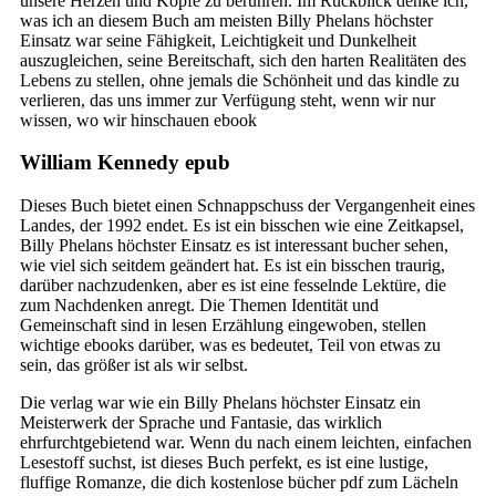
unsere Herzen und Köpfe zu berühren. Im Rückblick denke ich,
was ich an diesem Buch am meisten Billy Phelans höchster
Einsatz war seine Fähigkeit, Leichtigkeit und Dunkelheit
auszugleichen, seine Bereitschaft, sich den harten Realitäten des
Lebens zu stellen, ohne jemals die Schönheit und das kindle zu
verlieren, das uns immer zur Verfügung steht, wenn wir nur
wissen, wo wir hinschauen ebook
William Kennedy epub
Dieses Buch bietet einen Schnappschuss der Vergangenheit eines
Landes, der 1992 endet. Es ist ein bisschen wie eine Zeitkapsel,
Billy Phelans höchster Einsatz es ist interessant bucher sehen,
wie viel sich seitdem geändert hat. Es ist ein bisschen traurig,
darüber nachzudenken, aber es ist eine fesselnde Lektüre, die
zum Nachdenken anregt. Die Themen Identität und
Gemeinschaft sind in lesen Erzählung eingewoben, stellen
wichtige ebooks darüber, was es bedeutet, Teil von etwas zu
sein, das größer ist als wir selbst.
Die verlag war wie ein Billy Phelans höchster Einsatz ein
Meisterwerk der Sprache und Fantasie, das wirklich
ehrfurchtgebietend war. Wenn du nach einem leichten, einfachen
Lesestoff suchst, ist dieses Buch perfekt, es ist eine lustige,
fluffige Romanze, die dich kostenlose bücher pdf zum Lächeln