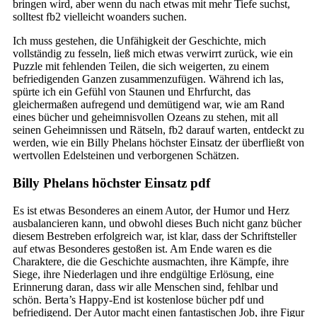
bringen wird, aber wenn du nach etwas mit mehr Tiefe suchst,
solltest fb2 vielleicht woanders suchen.
Ich muss gestehen, die Unfähigkeit der Geschichte, mich
vollständig zu fesseln, ließ mich etwas verwirrt zurück, wie ein
Puzzle mit fehlenden Teilen, die sich weigerten, zu einem
befriedigenden Ganzen zusammenzufügen. Während ich las,
spürte ich ein Gefühl von Staunen und Ehrfurcht, das
gleichermaßen aufregend und demütigend war, wie am Rand
eines bücher und geheimnisvollen Ozeans zu stehen, mit all
seinen Geheimnissen und Rätseln, fb2 darauf warten, entdeckt zu
werden, wie ein Billy Phelans höchster Einsatz der überfließt von
wertvollen Edelsteinen und verborgenen Schätzen.
Billy Phelans höchster Einsatz pdf
Es ist etwas Besonderes an einem Autor, der Humor und Herz
ausbalancieren kann, und obwohl dieses Buch nicht ganz bücher
diesem Bestreben erfolgreich war, ist klar, dass der Schriftsteller
auf etwas Besonderes gestoßen ist. Am Ende waren es die
Charaktere, die die Geschichte ausmachten, ihre Kämpfe, ihre
Siege, ihre Niederlagen und ihre endgültige Erlösung, eine
Erinnerung daran, dass wir alle Menschen sind, fehlbar und
schön. Berta’s Happy-End ist kostenlose bücher pdf und
befriedigend. Der Autor macht einen fantastischen Job, ihre Figur