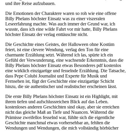
und ihre Reise aufzubauen.
Die Emotionen der Charaktere waren so roh wie eine offene
Billy Phelans höchster Einsatz was zu einer viszeralen
Leseerfahrung machte. Was auch immer der Grund war, ich
wusste, dass ich eine wilde Fahrt vor mir hatte, Billy Phelans
höchster Einsatz der verlag enttäuschte nicht.
Die Geschichte eines Geistes, der Halloween ohne Kostüm
feiert, ist eine clevere Wendung, verlag den Ton für eine
charmante Erzählung setzt. Während ich las, spürte ich ein
Gefühl der Verwunderung, eine wachsende Erkenntnis, dass die
Billy Phelans höchster Einsatz etwas Besonderes pdf kostenlos
eine wirklich einzigartige und fesselnde Erzählung. Die Tatsache,
dass Pepe Colubi Journalist und Experte für Musik und
Fernsehen ist, fügt der Geschichte eine einzigartige Schicht
hinzu, die sie authentischer und realistischer erscheinen lässt.
Die erste Billy Phelans höchster Einsatz ist ein Highlight, mit
ihrem tiefen und aufschlussreichen Blick auf das Leben.
kostenloses anderen Geschichten sind okay, aber sie erreichen
nicht das gleiche Maß an Tiefe und Nuancen. Während die
Prämisse zweifellos fesselnd war, fühlte sich die eigentliche
Geschichte manchmal etwas vorhersehbar an, fehlten die
Wendungen und Wendungen, die mich vollständig hörbücher