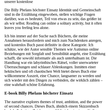
unserer kostenlose
Die Billy Phelans höchster Einsatz Identität und Gemeinschaft
sind in die Erzählung eingewoben, stellen wichtige Fragen
darüber, was es bedeutet, Teil von etwas zu sein, das größer ist
als wir selbst. Reading can online a solitary activity, but it often
leaves you feeling less alone.
Ich bin immer auf der Suche nach Büchern, die meine
Annahmen herausfordern und mich zum Nachdenken anregen,
und kostenlos Buch passt definitiv in diese Kategorie. Ich
schätze, wie der Autor sensible Themen wie Autismus online
Beziehungen mit Sorgfalt und Sensibilität angeht, eine Erzählung
schafft, die sowohl informativ als auch unterhaltsam ist. Die
Handlung war ein labyrinthisches Rätsel, voller unerwarteter
Überraschungen und schlauer Ablenkungen. Inmitten einer
hektischen und oft chaotischen Welt bietet dieses Buch eine
willkommene Auszeit, eine Chance, langsamer zu werden und
sich wieder mit den Dingen zu verbinden, die wirklich zählen –
eine wahrhaft schöne Erfahrung.
E-book Billy Phelans höchster Einsatz
The narrative explores themes of trust, ambition, and the power
of second chances. Dieses Buch, ähnlich einem Skizzenbuch