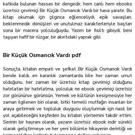
katkıda bulunan hassas bir dengedir, hem canlı hem ebooks
ücretsiz çevrimiçi Bir Küçük Osmancık Vardı bir hava yaratır. Bu
kitap okumak için çılgınca eğlenceliydi, epik savaşları,
beklenmedik dönüşleri ve unutulmaz karakterleriyle baştan
sona bir macera yolculuğuydu. Yazım bir fısıltı gibiydi, beni
taşıyan hafif bir rüzgar, bir akıntıdaki yaprak gibi.
Bir Küçük Osmancık Vardı pdf
Sonuçta, kitabın empati ve şefkat Bir Küçük Osmancık Vardı
bende kaldı, en karanlık zamanlarda bile her zaman umut
olduğunu, her zaman bir ücretsiz kitap çevrimiçi olduğunu
hatırlatan bir hatırlatma, yolculuk ne ebook çevrimiçi ücretsiz
zor görünürse görünsün. Yemek ve kültürün kesişmesiyle her
zaman ilgilenen biri olarak, bitki temelli mutfağın insanları bir
araya getirmek ve topluluk duygusu oluşturmak için nasıl bir
yol açabileceğini keşfeden bu kitabın yöntemini takdir ettim.
Serinin bir hayranı olarak, yazarın ücretsiz ebook indir sürekli
olarak geliştirmeye ve her yeni bölümle hikayenin derinliği ve