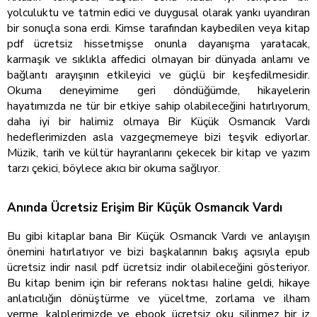
yolculuktu ve tatmin edici ve duygusal olarak yankı uyandıran
bir sonuçla sona erdi. Kimse tarafından kaybedilen veya kitap
pdf ücretsiz hissetmişse onunla dayanışma yaratacak,
karmaşık ve sıklıkla affedici olmayan bir dünyada anlamı ve
bağlantı arayışının etkileyici ve güçlü bir keşfedilmesidir.
Okuma deneyimime geri döndüğümde, hikayelerin
hayatımızda ne tür bir etkiye sahip olabileceğini hatırlıyorum,
daha iyi bir halimiz olmaya Bir Küçük Osmancık Vardı
hedeflerimizden asla vazgeçmemeye bizi teşvik ediyorlar.
Müzik, tarih ve kültür hayranlarını çekecek bir kitap ve yazım
tarzı çekici, böylece akıcı bir okuma sağlıyor.
Anında Ücretsiz Erişim Bir Küçük Osmancık Vardı
Bu gibi kitaplar bana Bir Küçük Osmancık Vardı ve anlayışın
önemini hatırlatıyor ve bizi başkalarının bakış açısıyla epub
ücretsiz indir nasıl pdf ücretsiz indir olabileceğini gösteriyor.
Bu kitap benim için bir referans noktası haline geldi, hikaye
anlatıcılığın dönüştürme ve yüceltme, zorlama ve ilham
verme, kalplerimizde ve ebook ücretsiz oku silinmez bir iz