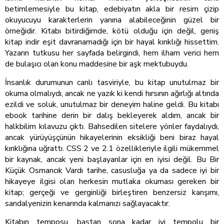
betimlemesiyle bu kitap, edebiyatın akla bir resim çizip
okuyucuyu karakterlerin yanına alabileceğinin güzel bir
örneğidir. Kitabı bitirdiğimde, kötü olduğu için değil, geniş
kitap indir eşit davranamadığı için bir hayal kırıklığı hissettim.
Yazarın tutkusu her sayfada belirgindi, hem ilham verici hem
de bulaşıcı olan konu maddesine bir aşk mektubuydu.
İnsanlık durumunun canlı tasviriyle, bu kitap unutulmaz bir
okuma olmalıydı, ancak ne yazık ki kendi hırsının ağırlığı altında
ezildi ve soluk, unutulmaz bir deneyim haline geldi. Bu kitabı
ebook tarihine derin bir dalış bekleyerek aldım, ancak bir
halkbilim kılavuzu çıktı. Bahsedilen sitelere yönler faydalıydı,
ancak yürüyüşçünün hikayelerinin eksikliği beni biraz hayal
kırıklığına uğrattı. CSS 2 ve 2.1 özellikleriyle ilgili mükemmel
bir kaynak, ancak yeni başlayanlar için en iyisi değil. Bu Bir
Küçük Osmancık Vardı tarihe, casusluğa ya da sadece iyi bir
hikayeye ilgisi olan herkesin mutlaka okuması gereken bir
kitap; gerçeği ve gerginliği birleştiren benzersiz karışımı,
sandalyenizin kenarında kalmanızı sağlayacaktır.
Kitabın temposu, baştan sona kadar iyi tempolu bir