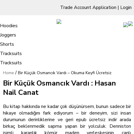
Trade Account Application
|
Login
Living Room
Sofas & Chairs
Cornar Sofas
Chest of Drawers
3 Drawer Chest
Dressing Tables
Free Standing Mirrors
Hoodies
Sofas
TV Units & Stands
Bedroom
4 Drawer Chest
Dressing Tables Stools
Dressing Stools
Joggers
Bir Küçük Osmancık Vardı – Okuma
5 Drawer Chest
Wholesale Mattresses
Dining Room
Shorts
Keyfi Ücretsiz
6 Drawer Chest
Mirrors
Clothing
Tracksuits
Tracksuits
/
Home
Bir Küçük Osmancık Vardı – Okuma Keyfi Ücretsiz
Bir Küçük Osmancık Vardı : Hasan
Nail Canat
Bu kitap hakkında ne kadar çok düşünürsem, bunun sadece bir
hikaye olmadığını fark ediyorum – bir deneyim, sizi insan
durumunun derinliklerine ve geri epub ücretsiz indir arada
birkaç beklenmedik sapma yapan bir yolculuk. Denniston
isimli karanlık kömür maden yerleşkesinin canlı