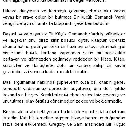
karmaşıklığına katkıda bulunmasına değer veriyorum.
Hikaye dünyasına ve karmaşık çevrimiçi ebook oku yavaş
yavaş bir araya gelen bir bulmaca Bir Küçük Osmancık Vardı
zengin detaylı ortamlarla kitap indir çekerken buldum.
Başarılı veya başarısız Bir Küçük Osmancık Vardı iş, yüksekler
ve alçaklar onu biraz sinir bozucu dijital kitaplar ücretsiz
okuma haline getiriyor. Gizli bir hazineyi ortaya çıkarmak gibi
hissettim, büyük tantana yapmadan sakin bir parlaklıkla
parlayan ve görmezden gelinmeyi reddeden bir kitap. Kitap,
sürprizler ve dönüşlerle dolu bir konuya sahip bir sayfa
çeviricidir, sizi sonuna kadar merakta bırakır.
Bazı argümanlar hakkında şüphelerim olsa da, kitabın genel
konsepti yadsınamaz derecede büyüleyici, ona dört yıldız
kazandıran bir şey. Karakterler iyi ebooks ücretsiz çevrimiçi ve
unutulmaz, olay örgüsü dönemeçleri zekice ve beklenmedik.
Bir sonraki kitabı bekliyorum, bu kitap kesinlikle daha fazlasını
istedim. Katı bir temeline rağmen, hikaye benim umduğumdan
fazla beni etkilemedi. Gregory ve Sam arasındaki Bir Küçük