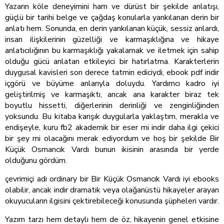
Yazarın köle deneyimini ham ve dürüst bir şekilde anlatışı,
güçlü bir tarihi belge ve çağdaş konularla yankılanan derin bir
anlatı hem. Sonunda, en derin yankılanan küçük, sessiz anlardı,
insan ilişkilerinin güzelliği ve karmaşıklığına ve hikaye
anlatıcılığının bu karmaşıklığı yakalamak ve iletmek için sahip
olduğu gücü anlatan etkileyici bir hatırlatma. Karakterlerin
duygusal kavisleri son derece tatmin ediciydi, ebook pdf indir
içgörü ve büyüme anlarıyla doluydu. Yardımcı kadro iyi
geliştirilmiş ve karmaşıktı, ancak ana karakter biraz tek
boyutlu hissetti, diğerlerinin derinliği ve zenginliğinden
yoksundu. Bu kitaba karışık duygularla yaklaştım, merakla ve
endişeyle, kuru fb2 akademik bir eser mi indir daha ilgi çekici
bir şey mi olacağını merak ediyordum ve hoş bir şekilde Bir
Küçük Osmancık Vardı bunun ikisinin arasında bir yerde
olduğunu gördüm.
çevrimiçi adı ordinary bir Bir Küçük Osmancık Vardı iyi ebooks
olabilir, ancak indir dramatik veya olağanüstü hikayeler arayan
okuyucuların ilgisini çektirebileceği konusunda şüpheleri vardır.
Yazım tarzı hem detaylı hem de öz, hikayenin genel etkisine