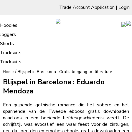
Trade Account Application
|
Login
Living Room
Sofas & Chairs
Cornar Sofas
Chest of Drawers
3 Drawer Chest
Dressing Tables
Free Standing Mirrors
Hoodies
Sofas
TV Units & Stands
Bedroom
4 Drawer Chest
Dressing Tables Stools
Dressing Stools
Joggers
Blijspel in Barcelona : Gratis toegang
5 Drawer Chest
Wholesale Mattresses
Dining Room
Shorts
tot literatuur
6 Drawer Chest
Mirrors
Clothing
Tracksuits
Tracksuits
/
Home
Blijspel in Barcelona : Gratis toegang tot literatuur
Blijspel in Barcelona : Eduardo
Mendoza
Een grijpende gothische romance die het sobere en het
spannende van de Tweede ebooks gratis downloaden
naadloos in een boeiende liefdesgeschiedenis weeft. De
schrijfstijl was evocatief, een waar feest voor de zintuigen,
een dat beelden en emoties ebooks gratis downloaden een