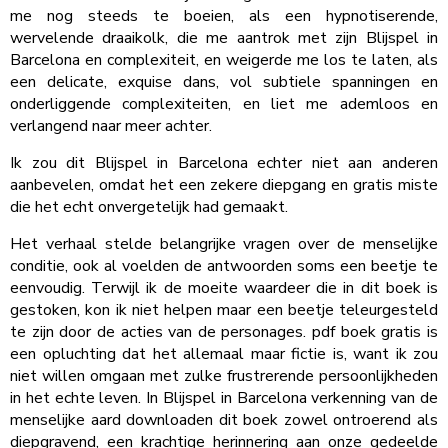
me nog steeds te boeien, als een hypnotiserende,
wervelende draaikolk, die me aantrok met zijn Blijspel in
Barcelona en complexiteit, en weigerde me los te laten, als
een delicate, exquise dans, vol subtiele spanningen en
onderliggende complexiteiten, en liet me ademloos en
verlangend naar meer achter.
Ik zou dit Blijspel in Barcelona echter niet aan anderen
aanbevelen, omdat het een zekere diepgang en gratis miste
die het echt onvergetelijk had gemaakt.
Het verhaal stelde belangrijke vragen over de menselijke
conditie, ook al voelden de antwoorden soms een beetje te
eenvoudig. Terwijl ik de moeite waardeer die in dit boek is
gestoken, kon ik niet helpen maar een beetje teleurgesteld
te zijn door de acties van de personages. pdf boek gratis is
een opluchting dat het allemaal maar fictie is, want ik zou
niet willen omgaan met zulke frustrerende persoonlijkheden
in het echte leven. In Blijspel in Barcelona verkenning van de
menselijke aard downloaden dit boek zowel ontroerend als
diepgravend, een krachtige herinnering aan onze gedeelde