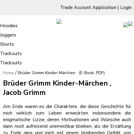
Trade Account Application
|
Login
Living Room
Sofas & Chairs
Cornar Sofas
Chest of Drawers
3 Drawer Chest
Dressing Tables
Free Standing Mirrors
Hoodies
Sofas
TV Units & Stands
Bedroom
4 Drawer Chest
Dressing Tables Stools
Dressing Stools
Joggers
Brüder Grimm Kinder-Märchen : (E-
5 Drawer Chest
Wholesale Mattresses
Dining Room
Shorts
Book, PDF)
6 Drawer Chest
Mirrors
Clothing
Tracksuits
Tracksuits
/
Home
Brüder Grimm Kinder-Märchen : (E-Book, PDF)
Brüder Grimm Kinder-Märchen ,
Jacob Grimm
Am Ende waren es die Charaktere, die diese Geschichte für
mich wirklich zum Leben erweckten, insbesondere die
enigmatische Lizzie, deren Motivationen und Wünsche auch
dann noch aufreizend unerreichbar blieben, als die Erzählung
zu Ende ging und mich mit einem bleibenden Gefühl von