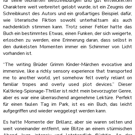
für seine lebhaften Beschreibungen und gut entwickelten
Charaktere weit verbreitet gelobt wurde, ist ein Zeugnis der
Schreibkunst des Autors und ein großartiges Beispiel dafür,
wie literarische Fiktion sowohl unterhaltsam als auch
nachdenklich stimmen kann. Trotz seiner Fehler hatte das
Buch ein bestimmtes Etwas, einen Funken, der sich weigerte,
erloschen zu werden, eine Erinnerung daran, dass selbst in
den dunkelsten Momenten immer ein Schimmer von Licht
vorhanden ist.
“The writing Brüder Grimm Kinder-Märchen evocative and
immersive, like a richly sensory experience that transported
me to another world, yet somehow felt overly reliant on
familiar tropes and overly used plot devices.” Dieser
Kaltkrieg-Spionage-Thriller ist nicht mein bevorzugter Genre,
aber es war eine überraschend angenehme Lektüre. Perfekt
für einen faulen Tag im Park, ist es ein Buch, das leicht
aufgegriffen und wieder weggelegt werden kann.
Es hatte Momente der Brillanz, aber sie waren selten und
weit voneinander entfernt, wie Blitze an einem stürmischen