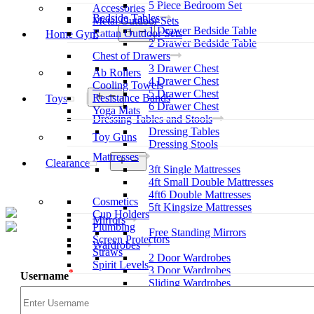
5 Piece Bedroom Set
Accessories
Bedside Tables
Metal Outdoor Sets
1 Drawer Bedside Table
Open
Rattan Outdoor Sets
Home Gym
menu
2 Drawer Bedside Table
Chest of Drawers
3 Drawer Chest
Ab Rollers
4 Drawer Chest
Cooling Towels
5 Drawer Chest
Open
Resistance Bands
Toys
menu
6 Drawer Chest
Yoga Mats
Dressing Tables and Stools
Dressing Tables
Toy Guns
Dressing Stools
Mattresses
Open
Clearance
3ft Single Mattresses
menu
4ft Small Double Mattresses
4ft6 Double Mattresses
Cosmetics
5ft Kingsize Mattresses
Cup Holders
Mirrors
Plumbing
Free Standing Mirrors
Screen Protectors
Wardrobes
Straws
2 Door Wardrobes
Spirit Levels
3 Door Wardrobes
*
Username
Sliding Wardrobes