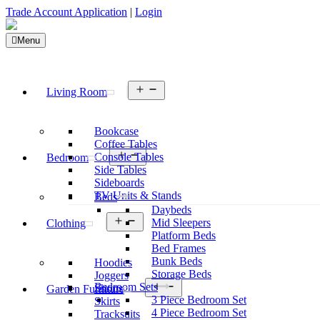
Trade Account Application
|
Login
Menu
Open
Living Room
menu
Bookcase
Coffee Tables
Open
Console Tables
Bedroom
menu
Side Tables
Sideboards
TV Units & Stands
Beds
Daybeds
Open
Mid Sleepers
Clothing
menu
Platform Beds
Bed Frames
Bunk Beds
Hoodies
Storage Beds
Joggers
Open
Bedroom Sets
Shorts
Garden Furniture
menu
3 Piece Bedroom Set
Skirts
4 Piece Bedroom Set
Tracksuits