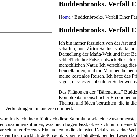
Buddenbrooks. Verfall E
Home
/
Buddenbrooks. Verfall Einer Fa
Buddenbrooks. Verfall E
Ich bin immer fasziniert von der Art u
schaffen, und Víctor Santos ist da kein
Darstellung der Mafia-Welt und ihrer Be
schließlich ihre Füße, entwickelte sich
menschlichen Natur. Ich verschlang di
Pendelfahrten, und die Märchenthemen m
meine kostenlos Reisen. Ich hatte das Pr
sagen, dass es ein absoluter Seitenwech
Das Phänomen der “Bärenanoia” Buddenbr
Komplexität menschlicher Emotionen un
Themen und Ideen betrachten, die in di
n Verbindungen mit anderen erinnert.
war. Im Nachhinein fühlt sich diese Sammlung wie eine Zusammenstellun
en zusammenzufinden, was mich fragen lässt, ob es sich nur um eine M
 sein unverfrorenes Eintauchen in die kleinsten Details, was eine Welt
 ein Buch wirklich groß macht, ist seine Fähigkeit, bei den Lesern 