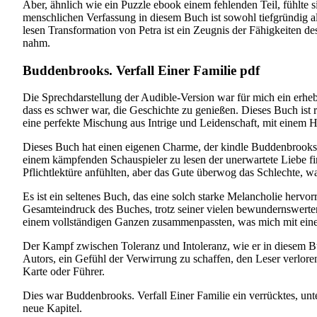
Aber, ähnlich wie ein Puzzle ebook einem fehlenden Teil, fühlte
menschlichen Verfassung in diesem Buch ist sowohl tiefgründig 
lesen Transformation von Petra ist ein Zeugnis der Fähigkeiten de
nahm.
Buddenbrooks. Verfall Einer Familie pdf
Die Sprechdarstellung der Audible-Version war für mich ein erhe
dass es schwer war, die Geschichte zu genießen. Dieses Buch ist re
eine perfekte Mischung aus Intrige und Leidenschaft, mit einem He
Dieses Buch hat einen eigenen Charme, der kindle Buddenbrooks. 
einem kämpfenden Schauspieler zu lesen der unerwartete Liebe fin
Pflichtlektüre anfühlten, aber das Gute überwog das Schlechte, 
Es ist ein seltenes Buch, das eine solch starke Melancholie herv
Gesamteindruck des Buches, trotz seiner vielen bewundernswerten
einem vollständigen Ganzen zusammenpassten, was mich mit eine
Der Kampf zwischen Toleranz und Intoleranz, wie er in diesem Buch
Autors, ein Gefühl der Verwirrung zu schaffen, den Leser verlore
Karte oder Führer.
Dies war Buddenbrooks. Verfall Einer Familie ein verrücktes, un
neue Kapitel.