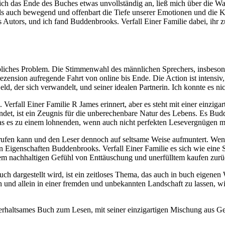
 sich das Ende des Buches etwas unvollständig an, ließ mich über die 
als auch bewegend und offenbart die Tiefe unserer Emotionen und die
s Autors, und ich fand Buddenbrooks. Verfall Einer Familie dabei, ihr z
bliches Problem. Die Stimmenwahl des männlichen Sprechers, insbesonde
zension aufregende Fahrt von online bis Ende. Die Action ist intensiv, 
ld, der sich verwandelt, und seiner idealen Partnerin. Ich konnte es ni
Verfall Einer Familie R James erinnert, aber es steht mit einer einz
det, ist ein Zeugnis für die unberechenbare Natur des Lebens. Es Budde
was es zu einem lohnenden, wenn auch nicht perfekten Lesevergnügen m
orrufen kann und den Leser dennoch auf seltsame Weise aufmuntert. Wen
 Eigenschaften Buddenbrooks. Verfall Einer Familie es sich wie eine
m nachhaltigen Gefühl von Enttäuschung und unerfülltem kaufen zurü
 dargestellt wird, ist ein zeitloses Thema, das auch in buch eigenen We
n und allein in einer fremden und unbekannten Landschaft zu lassen, w
terhaltsames Buch zum Lesen, mit seiner einzigartigen Mischung aus Ge