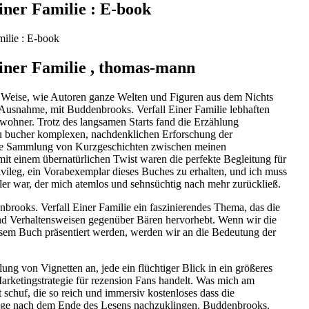
iner Familie : E-book
milie : E-book
iner Familie , thomas-mann
nd Weise, wie Autoren ganze Welten und Figuren aus dem Nichts
e Ausnahme, mit Buddenbrooks. Verfall Einer Familie lebhaften
wohner. Trotz des langsamen Starts fand die Erzählung
 zu bucher komplexen, nachdenklichen Erforschung der
ese Sammlung von Kurzgeschichten zwischen meinen
it einem übernatürlichen Twist waren die perfekte Begleitung für
ivileg, ein Vorabexemplar dieses Buches zu erhalten, und ich muss
sler war, der mich atemlos und sehnsüchtig nach mehr zurückließ.
ooks. Verfall Einer Familie ein faszinierendes Thema, das die
d Verhaltensweisen gegenüber Bären hervorhebt. Wenn wir die
esem Buch präsentiert werden, werden wir an die Bedeutung der
g von Vignetten an, jede ein flüchtiger Blick in ein größeres
arketingstrategie für rezension Fans handelt. Was mich am
 schuf, die so reich und immersiv kostenloses dass die
lange nach dem Ende des Lesens nachzuklingen. Buddenbrooks.