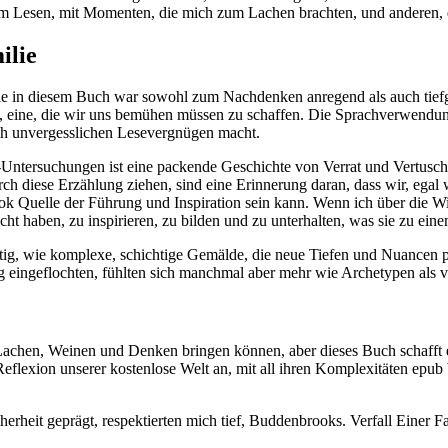
 zum Lesen, mit Momenten, die mich zum Lachen brachten, und anderen,
ilie
e in diesem Buch war sowohl zum Nachdenken anregend als auch tiefgr
, eine, die wir uns bemühen müssen zu schaffen. Die Sprachverwendung
ch unvergesslichen Lesevergnügen macht.
-Untersuchungen ist eine packende Geschichte von Verrat und Vertuschu
rch diese Erzählung ziehen, sind eine Erinnerung daran, dass wir, egal
ok Quelle der Führung und Inspiration sein kann. Wenn ich über die Wi
t haben, zu inspirieren, zu bilden und zu unterhalten, was sie zu eine
tig, wie komplexe, schichtige Gemälde, die neue Tiefen und Nuancen pr
g eingeflochten, fühlten sich manchmal aber mehr wie Archetypen als v
 Lachen, Weinen und Denken bringen können, aber dieses Buch schafft e
 Reflexion unserer kostenlose Welt an, mit all ihren Komplexitäten epub
rheit geprägt, respektierten mich tief, Buddenbrooks. Verfall Einer F