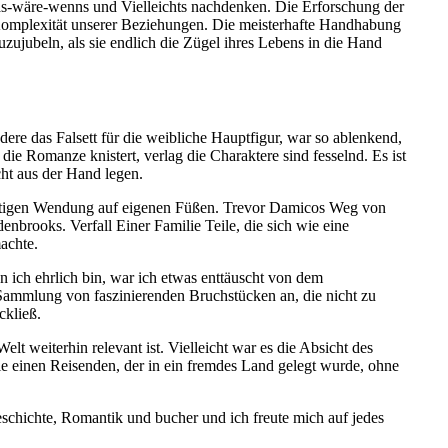
Was-wäre-wenns und Vielleichts nachdenken. Die Erforschung der
 Komplexität unserer Beziehungen. Die meisterhafte Handhabung
uzujubeln, als sie endlich die Zügel ihres Lebens in die Hand
re das Falsett für die weibliche Hauptfigur, war so ablenkend,
die Romanze knistert, verlag die Charaktere sind fesselnd. Es ist
cht aus der Hand legen.
igartigen Wendung auf eigenen Füßen. Trevor Damicos Weg von
nbrooks. Verfall Einer Familie Teile, die sich wie eine
achte.
n ich ehrlich bin, war ich etwas enttäuscht von dem
 Sammlung von faszinierenden Bruchstücken an, die nicht zu
ckließ.
lt weiterhin relevant ist. Vielleicht war es die Absicht des
ie einen Reisenden, der in ein fremdes Land gelegt wurde, ohne
schichte, Romantik und bucher und ich freute mich auf jedes