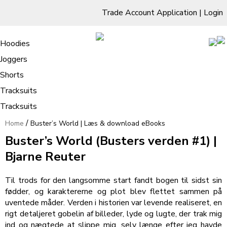
Trade Account Application
|
Login
Living Room
Sofas & Chairs
Cornar Sofas
Chest of Drawers
3 Drawer Chest
Dressing Tables
Free Standing Mirrors
Hoodies
Sofas
TV Units & Stands
Bedroom
4 Drawer Chest
Dressing Tables Stools
Dressing Stools
Joggers
Buster’s World | Læs & download
5 Drawer Chest
Wholesale Mattresses
Dining Room
Shorts
eBooks
6 Drawer Chest
Mirrors
Clothing
Tracksuits
Tracksuits
/
Home
Buster’s World | Læs & download eBooks
Buster’s World (Busters verden #1) |
Bjarne Reuter
Til trods for den langsomme start fandt bogen til sidst sin
fødder, og karaktererne og plot blev flettet sammen på
uventede måder. Verden i historien var levende realiseret, en
rigt detaljeret gobelin af billeder, lyde og lugte, der trak mig
ind og nægtede at slippe mig, selv længe efter jeg havde