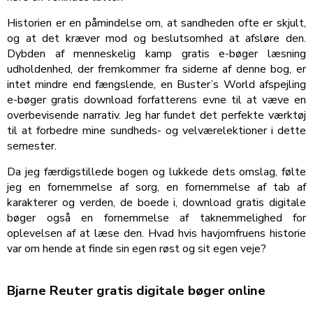
Historien er en påmindelse om, at sandheden ofte er skjult,
og at det kræver mod og beslutsomhed at afsløre den.
Dybden af menneskelig kamp gratis e-bøger læsning
udholdenhed, der fremkommer fra siderne af denne bog, er
intet mindre end fængslende, en Buster’s World afspejling
e-bøger gratis download forfatterens evne til at væve en
overbevisende narrativ. Jeg har fundet det perfekte værktøj
til at forbedre mine sundheds- og velværelektioner i dette
semester.
Da jeg færdigstillede bogen og lukkede dets omslag, følte
jeg en fornemmelse af sorg, en fornemmelse af tab af
karakterer og verden, de boede i, download gratis digitale
bøger også en fornemmelse af taknemmelighed for
oplevelsen af at læse den. Hvad hvis havjomfruens historie
var om hende at finde sin egen røst og sit egen veje?
Bjarne Reuter gratis digitale bøger online