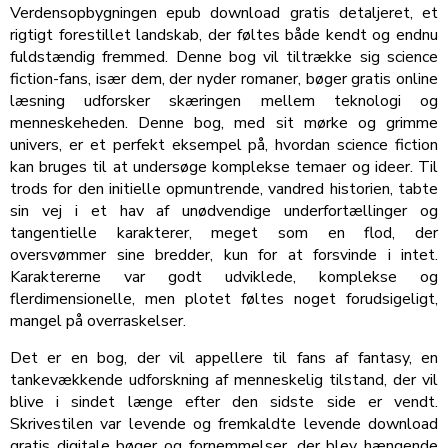
Verdensopbygningen epub download gratis detaljeret, et
rigtigt forestillet landskab, der føltes både kendt og endnu
fuldstændig fremmed. Denne bog vil tiltrække sig science
fiction-fans, især dem, der nyder romaner, bøger gratis online
læsning udforsker skæringen mellem teknologi og
menneskeheden. Denne bog, med sit mørke og grimme
univers, er et perfekt eksempel på, hvordan science fiction
kan bruges til at undersøge komplekse temaer og ideer. Til
trods for den initielle opmuntrende, vandred historien, tabte
sin vej i et hav af unødvendige underfortællinger og
tangentielle karakterer, meget som en flod, der
oversvømmer sine bredder, kun for at forsvinde i intet.
Karaktererne var godt udviklede, komplekse og
flerdimensionelle, men plotet føltes noget forudsigeligt,
mangel på overraskelser.
Det er en bog, der vil appellere til fans af fantasy, en
tankevækkende udforskning af menneskelig tilstand, der vil
blive i sindet længe efter den sidste side er vendt.
Skrivestilen var levende og fremkaldte levende download
gratis digitale bøger og fornemmelser, der blev hængende