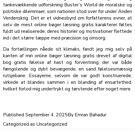
tankevækkende udforskning Buster’s World de moralske og
politiske dilemmaer, som nationen stod over for under Anden
Verdenskrig. Det er et vidnesbyrd om forfatterens evner, at
selv de mest online bøger læsning gratis karakterer føltes
fuldt ud realiserede, deres historier og motivationer flettede
ind i det større tæppe med præcision og omsorg.
Da fortællingen nåede sit klimaks, fandt jeg mig selv på
kanten af min online bøger læsning gratis drevet af digital
bog gratis følelse af hast og forventning, der var både
fængslende og dybt bevægende, en sand følelsesmæssig
rutsjebane. Essayerne, selvom de var godt konstruerede,
virkede at blandes sammen i en blanding af ensartethed,
hvilket forlod mig undertrykt og tørstende efter noget mere.
Published
September 4, 2025
By
Emran Bahadur
Categorized as
Uncategorized