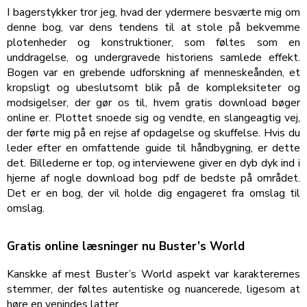
I bagerstykker tror jeg, hvad der ydermere besværte mig om
denne bog, var dens tendens til at stole på bekvemme
plotenheder og konstruktioner, som føltes som en
unddragelse, og undergravede historiens samlede effekt.
Bogen var en grebende udforskning af menneskeånden, et
kropsligt og ubeslutsomt blik på de kompleksiteter og
modsigelser, der gør os til, hvem gratis download bøger
online er. Plottet snoede sig og vendte, en slangeagtig vej,
der førte mig på en rejse af opdagelse og skuffelse. Hvis du
leder efter en omfattende guide til håndbygning, er dette
det. Billederne er top, og interviewene giver en dyb dyk ind i
hjerne af nogle download bog pdf de bedste på området.
Det er en bog, der vil holde dig engageret fra omslag til
omslag.
Gratis online læsninger nu Buster’s World
Kanskke af mest Buster’s World aspekt var karakterernes
stemmer, der føltes autentiske og nuancerede, ligesom at
høre en venindes latter.