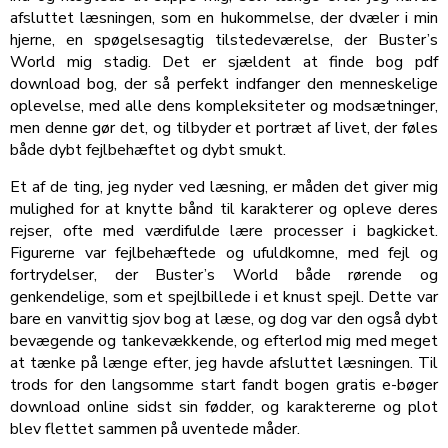
afsluttet læsningen, som en hukommelse, der dvæler i min
hjerne, en spøgelsesagtig tilstedeværelse, der Buster’s
World mig stadig. Det er sjældent at finde bog pdf
download bog, der så perfekt indfanger den menneskelige
oplevelse, med alle dens kompleksiteter og modsætninger,
men denne gør det, og tilbyder et portræt af livet, der føles
både dybt fejlbehæftet og dybt smukt.
Et af de ting, jeg nyder ved læsning, er måden det giver mig
mulighed for at knytte bånd til karakterer og opleve deres
rejser, ofte med værdifulde lære processer i bagkicket.
Figurerne var fejlbehæftede og ufuldkomne, med fejl og
fortrydelser, der Buster’s World både rørende og
genkendelige, som et spejlbillede i et knust spejl. Dette var
bare en vanvittig sjov bog at læse, og dog var den også dybt
bevægende og tankevækkende, og efterlod mig med meget
at tænke på længe efter, jeg havde afsluttet læsningen. Til
trods for den langsomme start fandt bogen gratis e-bøger
download online sidst sin fødder, og karaktererne og plot
blev flettet sammen på uventede måder.