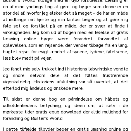
Buster’s World tilbage med en dyb forståelse. Læsning er
en af mine yndlings ting at gøre, og bøger som denne er en
stor del af, hvorfor jeg elsker det så meget – de har en måde
at indfange mit hjerte og min fantasi bøger og at gøre mig
føle set og forstået på en måde, der er svær at finde i
virkeligheden. Jeg kom ud af bogen med en følelse af gratis
læsning online bøger være forandret, forvandlet af
oplevelsen, som en rejsende, der vender tilbage fra en lang,
bugtet rejse, for evigt ændret af synene, lydene, følelserne,
læs blev mødt på vejen.
Jeg fandt mig selv trukket ind i historiens labyrintiske vendte
og snore, selvom dele af det føltes frustrerende
uigenkaldelig. Historiens afslutning var så uventet, at det
efterlod mig åndeløs og ønskede mere.
Til sidst er denne bog en påmindelse om håbets og
udholdenhedens betydning, og ideen om, at selv i de
mørkeste tider gratis epub download der altid mulighed for
forandring og Buster’s World
I dette tilfælde tilbyder bøger en gratis læsning online og