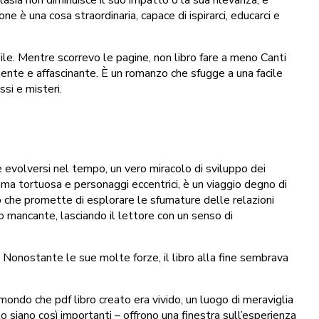
ne è una cosa straordinaria, capace di ispirarci, educarci e
bile. Mentre scorrevo le pagine, non libro fare a meno Canti
lgente e affascinante. È un romanzo che sfugge a una facile
si e misteri.
 evolversi nel tempo, un vero miracolo di sviluppo dei
trama tortuosa e personaggi eccentrici, è un viaggio degno di
o che promette di esplorare le sfumature delle relazioni
mancante, lasciando il lettore con un senso di
 Nonostante le sue molte forze, il libro alla fine sembrava
 mondo che pdf libro creato era vivido, un luogo di meraviglia
o siano così importanti – offrono una finestra sull’esperienza