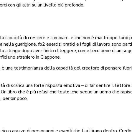
ci con gli altri su un livello più profondo.
a capacità di crescere e cambiare, e che non è mai troppo tardi pe
a nella guarigione. fb2 esercizi pratici e i fogli di lavoro sono pa
a lungo dopo aver finito di leggere, come l’eco lieve di un segr
fici uno straniero in Giappone.
rare è una testimonianza della capacità del creatore di pensare fuor
ità di scarica una forte risposta emotiva – di far sentire il letto
 libro che è più refusi che testo, che segue un uomo che rapisce
, per dir poco.
icco arazzo di personaggi e eventi che ti attirano dentro. Credo ch