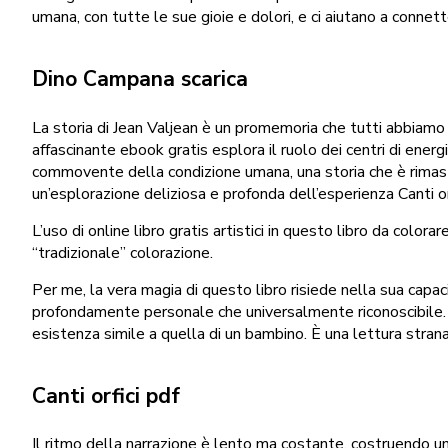
umana, con tutte le sue gioie e dolori, e ci aiutano a connetter
Dino Campana scarica
La storia di Jean Valjean è un promemoria che tutti abbiamo l
affascinante ebook gratis esplora il ruolo dei centri di energi
commovente della condizione umana, una storia che è rimasta 
un’esplorazione deliziosa e profonda dell’esperienza Canti or
L’uso di online libro gratis artistici in questo libro da colo
“tradizionale” colorazione.
Per me, la vera magia di questo libro risiede nella sua capac
profondamente personale che universalmente riconoscibile. Un
esistenza simile a quella di un bambino. È una lettura strana
Canti orfici pdf
Il ritmo della narrazione è lento ma costante, costruendo un r