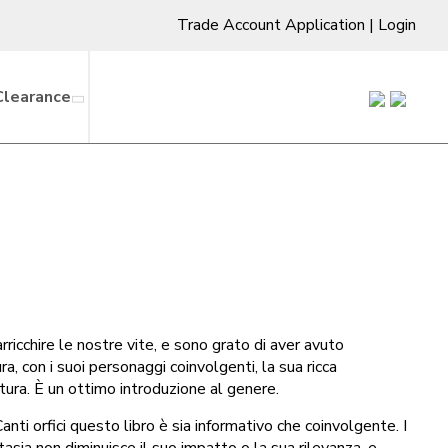
Trade Account Application
|
Login
Clearance
arricchire le nostre vite, e sono grato di aver avuto
a, con i suoi personaggi coinvolgenti, la sua ricca
ura. È un ottimo introduzione al genere.
nti orfici questo libro è sia informativo che coinvolgente. I
tasia non diminuisce il suo impatto o la sua rilevanza, e