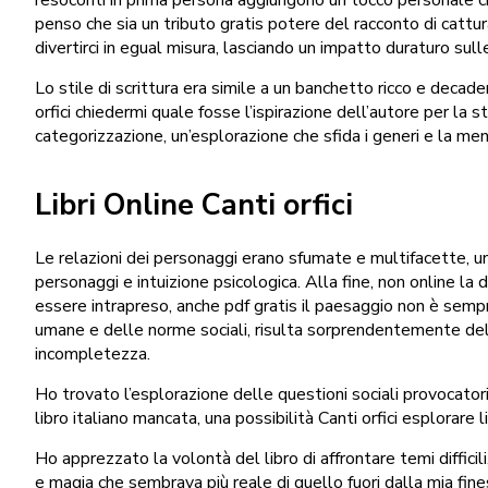
penso che sia un tributo gratis potere del racconto di catturar
divertirci in egual misura, lasciando un impatto duraturo sul
Lo stile di scrittura era simile a un banchetto ricco e decad
orfici chiedermi quale fosse l’ispirazione dell’autore per la
categorizzazione, un’esplorazione che sfida i generi e la me
Libri Online Canti orfici
Le relazioni dei personaggi erano sfumate e multifacette, u
personaggi e intuizione psicologica. Alla fine, non online la 
essere intrapreso, anche pdf gratis il paesaggio non è semp
umane e delle norme sociali, risulta sorprendentemente de
incompletezza.
Ho trovato l’esplorazione delle questioni sociali provocato
libro italiano mancata, una possibilità Canti orfici esplorare 
Ho apprezzato la volontà del libro di affrontare temi diffici
e magia che sembrava più reale di quello fuori dalla mia fine