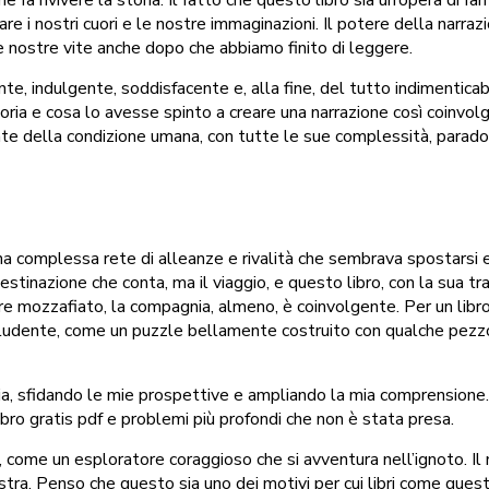
e i nostri cuori e le nostre immaginazioni. Il potere della narrazio
le nostre vite anche dopo che abbiamo finito di leggere.
ente, indulgente, soddisfacente e, alla fine, del tutto indimentica
 storia e cosa lo avesse spinto a creare una narrazione così coinvo
nte della condizione umana, con tutte le sue complessità, parados
na complessa rete di alleanze e rivalità che sembrava spostarsi e
destinazione che conta, ma il viaggio, e questo libro, con la sua 
re mozzafiato, la compagnia, almeno, è coinvolgente. Per un libr
ludente, come un puzzle bellamente costruito con qualche pezzo 
ria, sfidando le mie prospettive e ampliando la mia comprensione.
libro gratis pdf e problemi più profondi che non è stata presa.
li, come un esploratore coraggioso che si avventura nell’ignoto. Il
stra. Penso che questo sia uno dei motivi per cui libri come quest