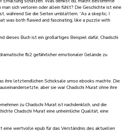
rer Erhaltung schätzen. Was denkst du, macht bestimmte
an sich verloren oder allein fühlt? Die Geschichte ist eine
t, während Sie die Seiten umblättern. “As a skeptic, I
hat was both flawed and fascinating, like a puzzle with
nd dieses Buch ist ein großartiges Beispiel dafür, Chadschi
dramatische fb2 gefährlicher emotionaler Gelände zu
was ihre letztendlichen Schicksale umso ebooks machte. Die
auseinandersetzte, aber sie war Chadschi Murat ohne ihre
ernehmen zu Chadschi Murat ist nachdenklich, und die
hichte Chadschi Murat eine unheimliche Qualität, eine
st eine wertvolle epub für das Verständnis des aktuellen