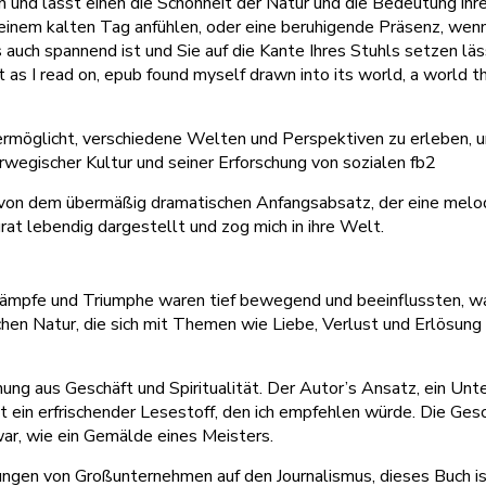
n und lässt einen die Schönheit der Natur und die Bedeutung ih
inem kalten Tag anfühlen, oder eine beruhigende Präsenz, wenn m
uch spannend ist und Sie auf die Kante Ihres Stuhls setzen läss
 as I read on, epub found myself drawn into its world, a world t
ns ermöglicht, verschiedene Welten und Perspektiven zu erleben, u
orwegischer Kultur und seiner Erforschung von sozialen fb2
t von dem übermäßig dramatischen Anfangsabsatz, der eine melo
rat lebendig dargestellt und zog mich in ihre Welt.
re Kämpfe und Triumphe waren tief bewegend und beeinflussten, 
hen Natur, die sich mit Themen wie Liebe, Verlust und Erlösung 
hung aus Geschäft und Spiritualität. Der Autor’s Ansatz, ein Unt
t ein erfrischender Lesestoff, den ich empfehlen würde. Die Gesc
ar, wie ein Gemälde eines Meisters.
irkungen von Großunternehmen auf den Journalismus, dieses Buch i