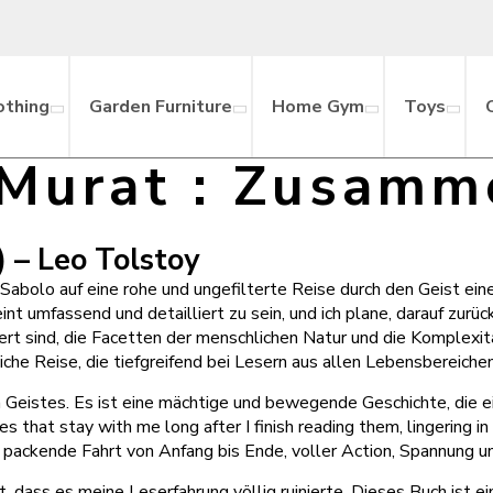
othing
Garden Furniture
Home Gym
Toys
 Murat : Zusamm
 – Leo Tolstoy
abolo auf eine rohe und ungefilterte Reise durch den Geist ein
eint umfassend und detailliert zu sein, und ich plane, darauf zu
iniert sind, die Facetten der menschlichen Natur und die Komplex
che Reise, die tiefgreifend bei Lesern aus allen Lebensbereich
en Geistes. Es ist eine mächtige und bewegende Geschichte, die 
es that stay with me long after I finish reading them, lingering
ackende Fahrt von Anfang bis Ende, voller Action, Spannung un
, dass es meine Leserfahrung völlig ruinierte. Dieses Buch ist e