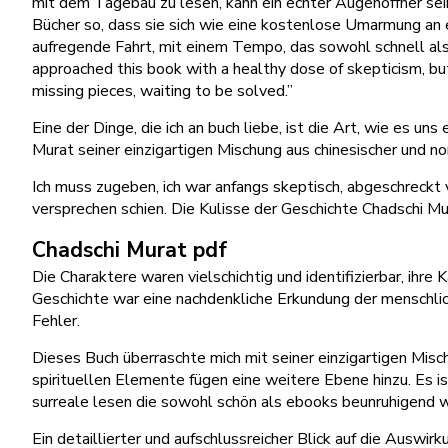
mit dem Tagebau zu lesen, kann ein echter Augenöffner sei
Bücher so, dass sie sich wie eine kostenlose Umarmung an e
aufregende Fahrt, mit einem Tempo, das sowohl schnell als a
approached this book with a healthy dose of skepticism, but
missing pieces, waiting to be solved.”
Eine der Dinge, die ich an buch liebe, ist die Art, wie es u
Murat seiner einzigartigen Mischung aus chinesischer und n
Ich muss zugeben, ich war anfangs skeptisch, abgeschreck
versprechen schien. Die Kulisse der Geschichte Chadschi Mu
Chadschi Murat pdf
Die Charaktere waren vielschichtig und identifizierbar, ih
Geschichte war eine nachdenkliche Erkundung der menschlic
Fehler.
Dieses Buch überraschte mich mit seiner einzigartigen Misc
spirituellen Elemente fügen eine weitere Ebene hinzu. Es is
surreale lesen die sowohl schön als ebooks beunruhigend w
Ein detaillierter und aufschlussreicher Blick auf die Ausw