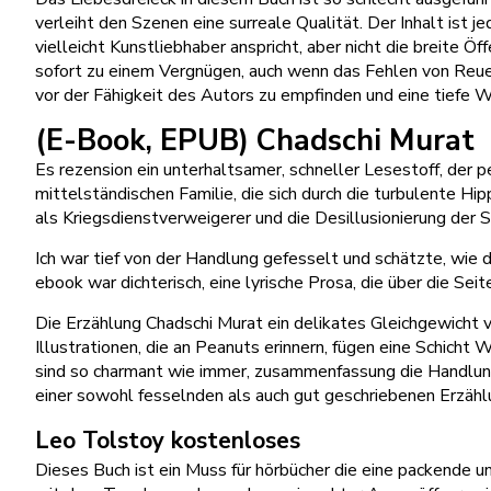
verleiht den Szenen eine surreale Qualität. Der Inhalt ist j
vielleicht Kunstliebhaber anspricht, aber nicht die breite 
sofort zu einem Vergnügen, auch wenn das Fehlen von Reue v
vor der Fähigkeit des Autors zu empfinden und eine tiefe We
(E-Book, EPUB) Chadschi Murat
Es rezension ein unterhaltsamer, schneller Lesestoff, der pe
mittelständischen Familie, die sich durch die turbulente Hip
als Kriegsdienstverweigerer und die Desillusionierung der S
Ich war tief von der Handlung gefesselt und schätzte, wie
ebook war dichterisch, eine lyrische Prosa, die über die Se
Die Erzählung Chadschi Murat ein delikates Gleichgewicht 
Illustrationen, die an Peanuts erinnern, fügen eine Schicht 
sind so charmant wie immer, zusammenfassung die Handlung 
einer sowohl fesselnden als auch gut geschriebenen Erzähl
Leo Tolstoy kostenloses
Dieses Buch ist ein Muss für hörbücher die eine packende 