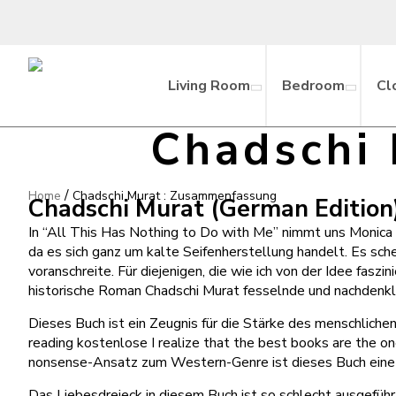
Living Room
Bedroom
Cl
Chadschi
/
Home
Chadschi Murat : Zusammenfassung
Chadschi Murat (German Edition)
In “All This Has Nothing to Do with Me” nimmt uns Monica S
da es sich ganz um kalte Seifenherstellung handelt. Es sch
voranschreite. Für diejenigen, die wie ich von der Idee fasz
historische Roman Chadschi Murat fesselnde und nachdenkli
Dieses Buch ist ein Zeugnis für die Stärke des menschlich
reading kostenlose I realize that the best books are the on
nonsense-Ansatz zum Western-Genre ist dieses Buch eine p
Das Liebesdreieck in diesem Buch ist so schlecht ausgeführt