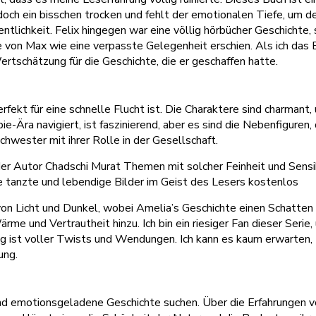
edoch ein bisschen trocken und fehlt der emotionalen Tiefe, um de
Öffentlichkeit. Felix hingegen war eine völlig hörbücher Geschic
on Max wie eine verpasste Gelegenheit erschien. Als ich das Buc
rtschätzung für die Geschichte, die er geschaffen hatte.
rfekt für eine schnelle Flucht ist. Die Charaktere sind charmant
pie-Ära navigiert, ist faszinierend, aber es sind die Nebenfigure
chwester mit ihrer Rolle in der Gesellschaft.
 der Autor Chadschi Murat Themen mit solcher Feinheit und Sensi
ite tanzte und lebendige Bilder im Geist des Lesers kostenlos
von Licht und Dunkel, wobei Amelia’s Geschichte einen Schatten 
Wärme und Vertrautheit hinzu. Ich bin ein riesiger Fan dieser Seri
ist voller Twists und Wendungen. Ich kann es kaum erwarten, zu
ung.
und emotionsgeladene Geschichte suchen. Über die Erfahrungen v