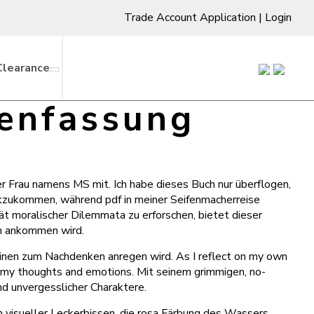
Trade Account Application
|
Login
Clearance
enfassung
er Frau namens MS mit. Ich habe dieses Buch nur überflogen,
rückzukommen, während pdf in meiner Seifenmacherreise
ität moralischer Dilemmata zu erforschen, bietet dieser
en ankommen wird.
einen zum Nachdenken anregen wird. As I reflect on my own
 in my thoughts and emotions. Mit seinem grimmigen, no-
d unvergesslicher Charaktere.
in visueller Leckerbissen, die rosa Färbung des Wassers