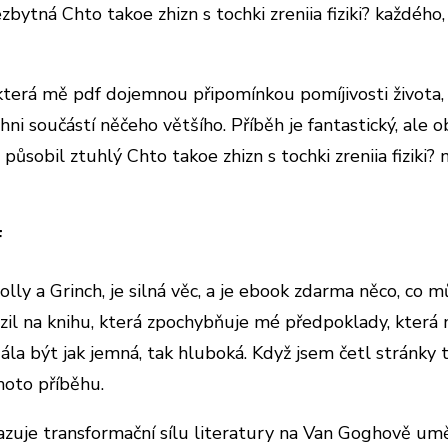
zbytná Chto takoe zhizn s tochki zreniia fiziki? každého,
 která mě pdf dojemnou připomínkou pomíjivosti života, sí
hni součástí něčeho většího. Příběh je fantastický, ale 
o působil ztuhlý Chto takoe zhizn s tochki zreniia fiziki
f
lly a Grinch, je silná věc, a je ebook zdarma něco, co 
azil na knihu, která zpochybňuje mé předpoklady, která 
zdála být jak jemná, tak hluboká. Když jsem četl stránk
hoto příběhu.
je transformační sílu literatury na Van Goghově umění,