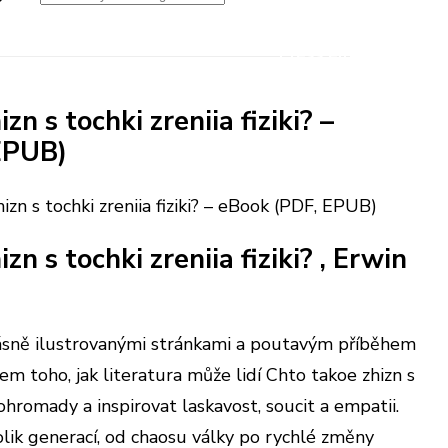
zn s tochki zreniia fiziki? –
EPUB)
izn s tochki zreniia fiziki? – eBook (PDF, EPUB)
zn s tochki zreniia fiziki? , Erwin
krásně ilustrovanými stránkami a poutavým příběhem
em toho, jak literatura může lidí Chto takoe zhizn s
 dohromady a inspirovat laskavost, soucit a empatii.
olik generací, od chaosu války po rychlé změny