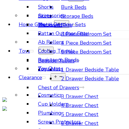
Shorts
Bunk Beds
Accessories
Skirts
Storage Beds
Home Gym
Metal Outdoor Sets
Tracksuits
Bedroom Sets
Rattan Outdoor Sets
3 Piece Bedroom Set
Ab Rollers
4 Piece Bedroom Set
Toys
Cooling Towels
5 Piece Bedroom Set
Resistance Bands
Bedside Tables
Toy Guns
Yoga Mats
1 Drawer Bedside Table
Clearance
2 Drawer Bedside Table
Chest of Drawers
Cosmetics
3 Drawer Chest
Cup Holders
4 Drawer Chest
Plumbing
5 Drawer Chest
Screen Protectors
6 Drawer Chest