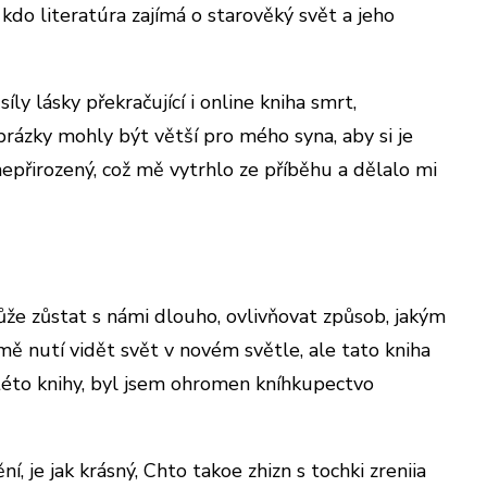
 kdo literatúra zajímá o starověký svět a jeho
ly lásky překračující i online kniha smrt,
obrázky mohly být větší pro mého syna, aby si je
? nepřirozený, což mě vytrhlo ze příběhu a dělalo mi
může zůstat s námi dlouho, ovlivňovat způsob, jakým
mě nutí vidět svět v novém světle, ale tato kniha
y této knihy, byl jsem ohromen kníhkupectvo
 je jak krásný, Chto takoe zhizn s tochki zreniia