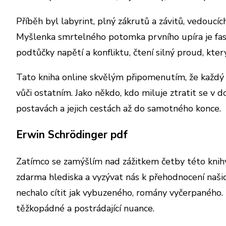
Příběh byl labyrint, plný zákrutů a závitů, vedoucích
Myšlenka smrtelného potomka prvního upíra je fasci
podtůčky napětí a konfliktu, čtení silný proud, kter
Tato kniha online skvělým připomenutím, že každý m
vůči ostatním. Jako někdo, kdo miluje ztratit se v d
postavách a jejich cestách až do samotného konce.
Erwin Schrödinger pdf
Zatímco se zamýšlím nad zážitkem četby této knihy
zdarma hlediska a vyzývat nás k přehodnocení našic
nechalo cítit jak vybuzeného, romány vyčerpaného. 
těžkopádné a postrádající nuance.