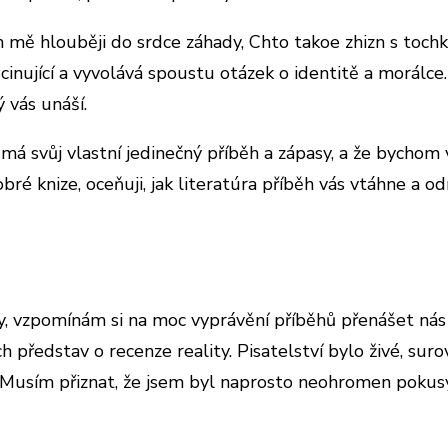
 mě hlouběji do srdce záhady, Chto takoe zhizn s tochki zre
nující a vyvolává spoustu otázek o identitě a morálce. 
ý vás unáší.
á svůj vlastní jedinečný příběh a zápasy, a že bychom v
obré knize, oceňuji, jak literatúra příběh vás vtáhne a 
, vzpomínám si na moc vyprávění příběhů přenášet nás 
h představ o recenze reality. Pisatelství bylo živé, su
Musím přiznat, že jsem byl naprosto neohromen pokusy 