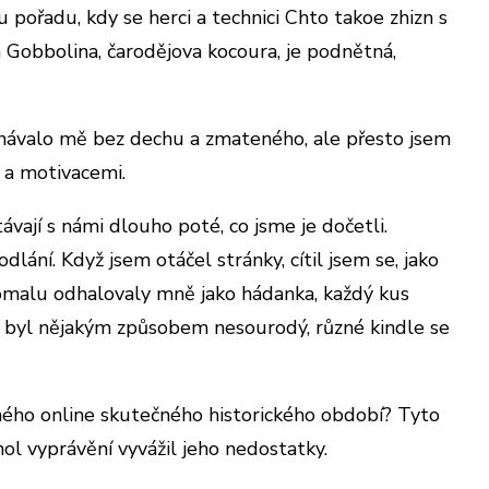
pořadu, kdy se herci a technici Chto takoe zhizn s
iva Gobbolina, čarodějova kocoura, je podnětná,
 nechávalo mě bez dechu a zmateného, ale přesto jsem
 a motivacemi.
stávají s námi dlouho poté, co jsme je dočetli.
ání. Když jsem otáčel stránky, cítil jsem se, jako
e pomalu odhalovaly mně jako hádanka, každý kus
běh byl nějakým způsobem nesourodý, různé kindle se
zeného online skutečného historického období? Tyto
ol vyprávění vyvážil jeho nedostatky.