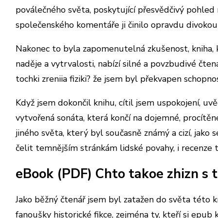
poválečného světa, poskytující přesvědčivý pohled n
společenského komentáře ji činilo opravdu divokou 
Nakonec to byla zapomenutelná zkušenost, kniha, k
naděje a vytrvalosti, nabízí silné a povzbudivé čt
tochki zreniia fiziki? že jsem byl překvapen schopn
Když jsem dokončil knihu, cítil jsem uspokojení, uv
vytvořená sonáta, která končí na dojemné, procítě
jiného světa, který byl současně známý a cizí, jako 
čelit temnějším stránkám lidské povahy, i recenze 
eBook (PDF) Chto takoe zhizn s to
Jako běžný čtenář jsem byl zatažen do světa této kn
fanoušky historické fikce, zejména ty, kteří si epu