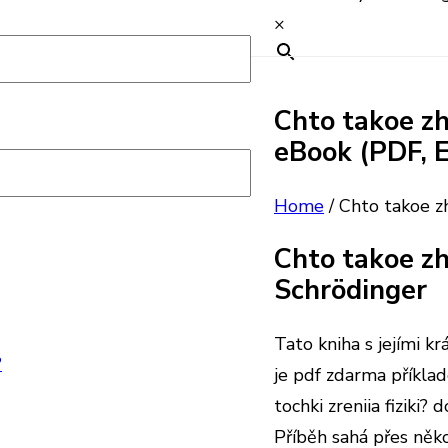
×
Chto takoe zhi
eBook (PDF, 
s
Home
/
Chto takoe zh
Chto takoe zhi
Schrödinger
Tato kniha s jejími 
?
je pdf zdarma příklad
tochki zreniia fiziki?
Příběh sahá přes něk