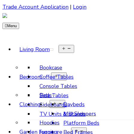
Trade Account Application
|
Login
Menu
Living Room
Bookcase
Bedroom
Coffee Tables
Console Tables
Beds
Side Tables
Clothing
Daybeds
Sideboards
Mid Sleepers
TV Units & Stands
Hoodies
Platform Beds
Garden Furniture
Joggers
Bed Frames