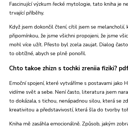
Fascinující výzkum řecké mytologie, tato kniha je ne
trvající příběhy.
Když jsem dokončil čtení, cítil jsem se melancholií,
připomínkou, že jsme všichni propojeni, že jsme všic
mohl více užít. Přesto byl zcela zaujat. Dialog čast
to obtížné, abych se plně ponořil.
Chto takoe zhizn s tochki zreniia fiziki? pd
Emoční spojení, které vytváříme s postavami jako Ho
vidíme svět a sebe. Není často, literatura jsem nar
to dokázala, s tichou, nenápadnou silou, která se 
kreativitou a představivostí, která šla do tvorby to
Kniha mě zasáhla emocionálně. Způsob, jakým zobrazu