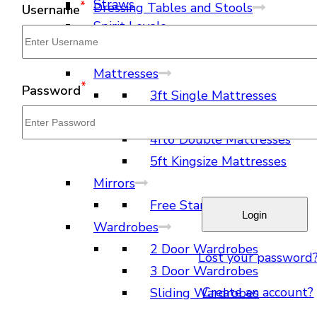
Straws
*
Dressing Tables and Stools
Username
Spirit Levels
Dressing Tables
Dressing Stools
Mattresses
*
Password
3ft Single Mattresses
4ft Small Double Mattresse
4ft6 Double Mattresses
5ft Kingsize Mattresses
Mirrors
Free Standing Mirrors
Wardrobes
2 Door Wardrobes
Lost your password
3 Door Wardrobes
Create an account?
Sliding Wardrobes