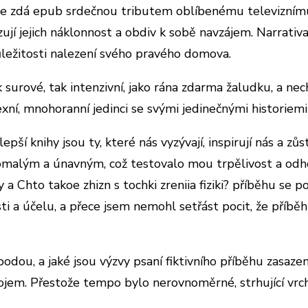
á se zdá epub srdečnou tributem oblíbenému televiznímu 
zrazují jejich náklonnost a obdiv k sobě navzájem. Narrat
důležitosti nalezení svého pravého domova.
jak surové, tak intenzivní, jako rána zdarma žaludku, a
xní, mnohoranní jedinci se svými jedinečnými historiemi
epší knihy jsou ty, které nás vyzývají, inspirují nás a zů
omalým a únavným, což testovalo mou trpělivost a odhodl
 a Chto takoe zhizn s tochki zreniia fiziki? příběhu s
sti a účelu, a přece jsem nemohl setřást pocit, že pří
vobodou, a jaké jsou výzvy psaní fiktivního příběhu zasa
dojem. Přestože tempo bylo nerovnoměrné, strhující vrch