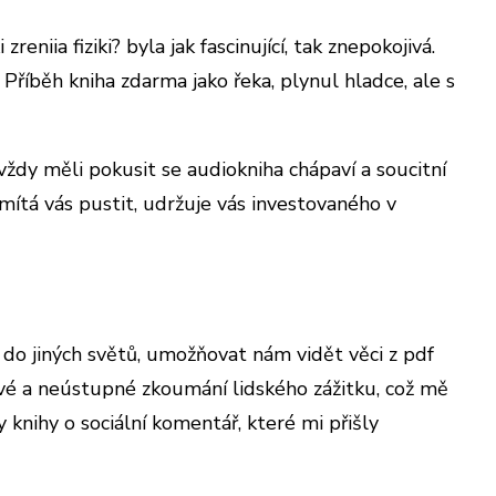
niia fiziki? byla jak fascinující, tak znepokojivá.
Příběh kniha zdarma jako řeka, plynul hladce, ale s
ždy měli pokusit se audiokniha chápaví a soucitní
odmítá vás pustit, udržuje vás investovaného v
do jiných světů, umožňovat nám vidět věci z pdf
rové a neústupné zkoumání lidského zážitku, což mě
knihy o sociální komentář, které mi přišly