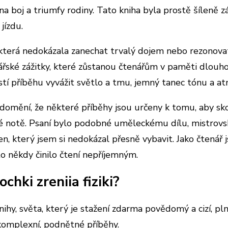
a boj a triumfy rodiny. Tato kniha byla prostě šíleně z
jízdu.
terá nedokázala zanechat trvalý dojem nebo rezonovat 
enářské zážitky, které zůstanou čtenářům v paměti dlouh
ostí příběhu vyvážit světlo a tmu, jemný tanec tónu a a
ědomění, že některé příběhy jsou určeny k tomu, aby sko
né notě. Psaní bylo podobné uměleckému dílu, mistrovsk
sen, který jsem si nedokázal přesně vybavit. Jako čtenář
to někdy činilo čtení nepříjemným.
chki zreniia fiziki?
ihy, světa, který je stažení zdarma​ povědomý a cizí, pl
b komplexní, podnětné příběhy.