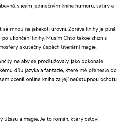
ábavná, s jejím jedinečným kniha humoru, satiry a
se mnou na jakékoli úrovni. Zpráva knihy je plná
o po ukončení knihy. Musím Chto takoe zhizn s
tmosféry, skutečný úspěch literární magie.
nčily, ne aby se prodlužovaly, jako dokonale
ému dílu jazyka a fantazie, které mě přeneslo do
 jsem ocenil online kniha za její neústupnou ochotu
ný úžasu a magie. Je to román, který osloví