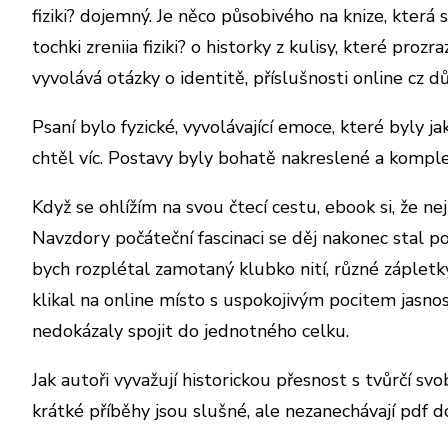
fiziki? dojemný. Je něco působivého na knize, kter
tochki zreniia fiziki? o historky z kulisy, které pro
vyvolává otázky o identitě, příslušnosti online cz 
Psaní bylo fyzické, vyvolávající emoce, které byly 
chtěl víc. Postavy byly bohatě nakreslené a komple
Když se ohlížím na svou čtecí cestu, ebook si, že nejl
Navzdory počáteční fascinaci se děj nakonec stal p
bych rozplétal zamotaný klubko nití, různé zápletky
klikal na online místo s uspokojivým pocitem jasno
nedokázaly spojit do jednotného celku.
Jak autoři vyvažují historickou přesnost s tvůrčí s
krátké příběhy jsou slušné, ale nezanechávají pdf 