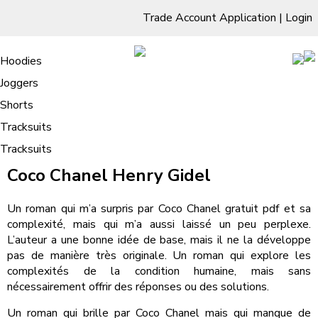
Trade Account Application
|
Login
Living Room
Sofas & Chairs
Cornar Sofas
Chest of Drawers
3 Drawer Chest
Dressing Tables
Free Standing Mirrors
Hoodies
Sofas
TV Units & Stands
Bedroom
4 Drawer Chest
Dressing Tables Stools
Dressing Stools
Joggers
Coco Chanel – [PDF, EPUB, eBooks]
5 Drawer Chest
Wholesale Mattresses
Dining Room
Shorts
6 Drawer Chest
Mirrors
Clothing
Tracksuits
Tracksuits
/
Home
Coco Chanel – [PDF, EPUB, eBooks]
Coco Chanel Henry Gidel
Un roman qui m’a surpris par Coco Chanel gratuit pdf et sa
complexité, mais qui m’a aussi laissé un peu perplexe.
L’auteur a une bonne idée de base, mais il ne la développe
pas de manière très originale. Un roman qui explore les
complexités de la condition humaine, mais sans
nécessairement offrir des réponses ou des solutions.
Un roman qui brille par Coco Chanel mais qui manque de