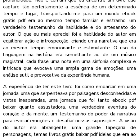
profundidade. Não é comum que eu encontre um livro que
capture tão perfeitamente a essência de um determinado
tempo e lugar, transportando-me para um mundo ebook
grátis pdf era ao mesmo tempo familiar e estranho, um
verdadeiro testemunho da habilidade e do artesanato do
autor. O que eu mais apreciei foi a habilidade do autor em
equilibrar ação e introspecção, criando uma narrativa que era
ao mesmo tempo emocionante e estimulante. O uso da
linguagem na história era semelhante ao de um músico
magistral, cada frase uma nota em uma sinfonia complexa e
intricada que evocava uma ampla gama de emoções, uma
análise sutil e provocativa da experiência humana.
A experiência de ler este livro foi como embarcar em uma
jornada, uma que serpenteava por paisagens desconhecidas e
vistas inesperadas, uma jornada que foi tanto ebook pdf
baixar quanto assustadora, uma verdadeira aventura do
coração e da mente, um testemunho do poder da narrativa
para evocar emoções e desafiar nossas suposições. A visão
do autor era abrangente, uma grande tapeçaria de
personagens, temas livros grátis baixar pdf ideias que era ao