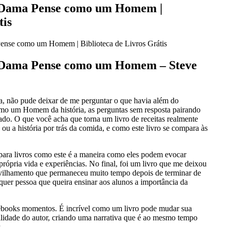
 Dama Pense como um Homem |
tis
nse como um Homem | Biblioteca de Livros Grátis
Dama Pense como um Homem – Steve
na, não pude deixar de me perguntar o que havia além do
 um Homem da história, as perguntas sem resposta pairando
do. O que você acha que torna um livro de receitas realmente
o ou a história por trás da comida, e como este livro se compara às
 para livros como este é a maneira como eles podem evocar
rópria vida e experiências. No final, foi um livro que me deixou
avilhamento que permaneceu muito tempo depois de terminar de
lquer pessoa que queira ensinar aos alunos a importância da
m ebooks momentos. É incrível como um livro pode mudar sua
ilidade do autor, criando uma narrativa que é ao mesmo tempo
.