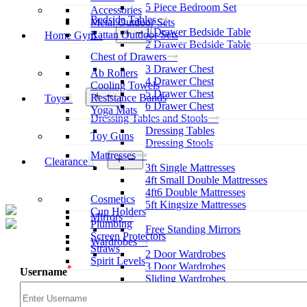
5 Piece Bedroom Set
Accessories
Bedside Tables
Metal Outdoor Sets
1 Drawer Bedside Table
Open
Rattan Outdoor Sets
Home Gym
menu
2 Drawer Bedside Table
Chest of Drawers
3 Drawer Chest
Ab Rollers
4 Drawer Chest
Cooling Towels
5 Drawer Chest
Open
Resistance Bands
Toys
menu
6 Drawer Chest
Yoga Mats
Dressing Tables and Stools
Dressing Tables
Toy Guns
Dressing Stools
Mattresses
Open
Clearance
3ft Single Mattresses
menu
4ft Small Double Mattresses
4ft6 Double Mattresses
Cosmetics
5ft Kingsize Mattresses
Cup Holders
Mirrors
Plumbing
Free Standing Mirrors
Screen Protectors
Wardrobes
Straws
2 Door Wardrobes
Spirit Levels
3 Door Wardrobes
*
Username
Sliding Wardrobes