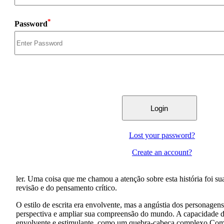
*
Password
Lost your password?
Create an account?
ler. Uma coisa que me chamou a atenção sobre esta história foi sua
revisão e do pensamento crítico.
O estilo de escrita era envolvente, mas a angústia dos personag
perspectiva e ampliar sua compreensão do mundo. A capacidade do
envolvente e estimulante, como um quebra-cabeça complexo Co