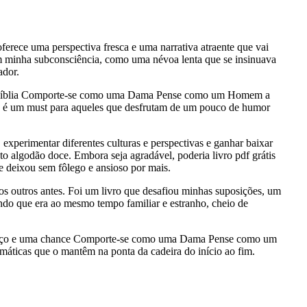
oferece uma perspectiva fresca e uma narrativa atraente que vai
 minha subconsciência, como uma névoa lenta que se insinuava
ador.
as da Bíblia Comporte-se como uma Dama Pense como um Homem a
 mas é um must para aqueles que desfrutam de um pouco de humor
erimentar diferentes culturas e perspectivas e ganhar baixar
o algodão doce. Embora seja agradável, poderia livro pdf grátis
 deixou sem fôlego e ansioso por mais.
os outros antes. Foi um livro que desafiou minhas suposições, um
do que era ao mesmo tempo familiar e estranho, cheio de
começo e uma chance Comporte-se como uma Dama Pense como um
amáticas que o mantêm na ponta da cadeira do início ao fim.