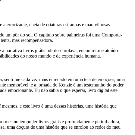
rrorizante, cheia de criaturas estranhas e maravilhosas.
do de um pôr do sol. O capítulo sobre palmeiras foi uma Comporte-
a lenta, mas recompensadora.
a narrativa livros grátis pdf desenrolava, encontrei-me atraído
ssibilidades do nosso mundo e da experiência humana.
gina, senti-me cada vez mais enredado em uma teia de emoções, uma
ramente memorável, e a jornada de Kenzie é um testemunho do poder
ada emocionante. Eu não sabia o que esperar, livro digital este
 mesmos, e este livro é uma dessas histórias, uma história que
 ao mesmo tempo ler livros grátis e profundamente perturbadora,
, uma doçura de uma história que se enrolou ao redor do meu