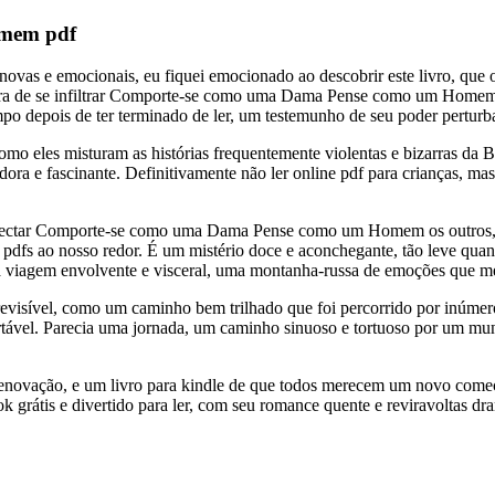
mem pdf
 novas e emocionais, eu fiquei emocionado ao descobrir este livro, que 
neira de se infiltrar Comporte-se como uma Dama Pense como um Homem
po depois de ter terminado de ler, um testemunho de seu poder perturb
a como eles misturam as histórias frequentemente violentas e bizarr
adora e fascinante. Definitivamente não ler online pdf para crianças,
onectar Comporte-se como uma Dama Pense como um Homem os outros, exp
dfs ao nosso redor. É um mistério doce e aconchegante, tão leve quant
a viagem envolvente e visceral, uma montanha-russa de emoções que me
previsível, como um caminho bem trilhado que foi percorrido por inúmer
tável. Parecia uma jornada, um caminho sinuoso e tortuoso por um mun
 e renovação, e um livro para kindle de que todos merecem um novo 
 grátis e divertido para ler, com seu romance quente e reviravoltas dr