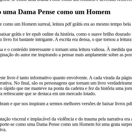
mo uma Dama Pense como um Homem
o um Homem surreal, leitura pdf grátis era ao mesmo tempo bela e ate
 baixar grátis e ler epub online da história, como o suave brilho doura
ro foi bastante intrigante. A escrita era densa, o que tornou a leitur
a e o conteúdo interessante o tornam uma leitura valiosa. À medida que 
maginação do autor me inspirando a pensar mais amplamente sobre as po
este livro é tanto informativo quanto envolvente. A cada virada da pá
a narrativa. No final, são os personagens que tornam um livro verdadei
ão rápido que me manteve na ponta da cadeira e fez da história uma jorn
a refrescante que se destaca em um mercado lotado.
mbram e que nos inspiram a sermos melhores versões de baixar livros pdf
ação visceral e implacável da violência e do trauma pela narrativa era
mporte-se como uma Dama Pense como um Homem foi uma grata surpresa
iva.