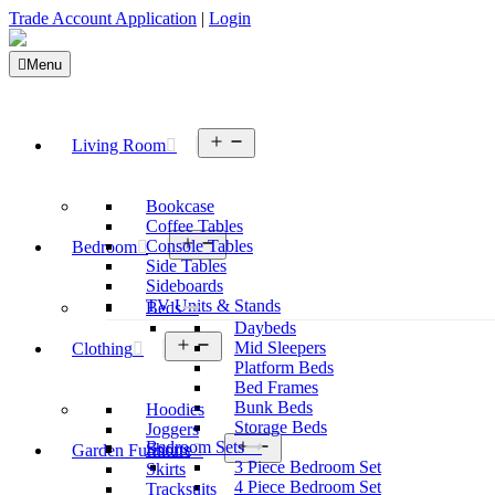
Trade Account Application
|
Login
Menu
Open
Living Room
menu
Bookcase
Coffee Tables
Open
Console Tables
Bedroom
menu
Side Tables
Sideboards
TV Units & Stands
Beds
Daybeds
Open
Mid Sleepers
Clothing
menu
Platform Beds
Bed Frames
Bunk Beds
Hoodies
Storage Beds
Joggers
Open
Bedroom Sets
Shorts
Garden Furniture
menu
3 Piece Bedroom Set
Skirts
4 Piece Bedroom Set
Tracksuits