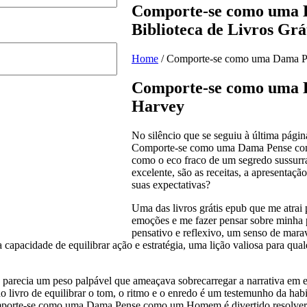
Comporte-se como uma
Biblioteca de Livros Grá
Home
/
Comporte-se como uma Dama Pe
Comporte-se como uma 
Harvey
No silêncio que se seguiu à última pági
Comporte-se como uma Dama Pense como
como o eco fraco de um segredo sussurra
excelente, são as receitas, a apresentaçã
suas expectativas?
Uma das livros grátis epub que me atrai
emoções e me fazer pensar sobre minha p
pensativo e reflexivo, um senso de mar
 capacidade de equilibrar ação e estratégia, uma lição valiosa para qua
ens parecia um peso palpável que ameaçava sobrecarregar a narrativa e
 livro de equilibrar o tom, o ritmo e o enredo é um testemunho da hab
mporte-se como uma Dama Pense como um Homem é divertido resolver