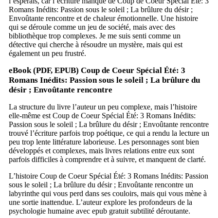
l’espérais, car l’écriture manque de Coup de Coeur Spécial Été: 3
Romans Inédits: Passion sous le soleil ; La brûlure du désir ;
Envoûtante rencontre et de chaleur émotionnelle. Une histoire
qui se déroule comme un jeu de société, mais avec des
bibliothèque trop complexes. Je me suis senti comme un
détective qui cherche à résoudre un mystère, mais qui est
également un peu frustré.
eBook (PDF, EPUB) Coup de Coeur Spécial Été: 3
Romans Inédits: Passion sous le soleil ; La brûlure du
désir ; Envoûtante rencontre
La structure du livre l’auteur un peu complexe, mais l’histoire
elle-même est Coup de Coeur Spécial Été: 3 Romans Inédits:
Passion sous le soleil ; La brûlure du désir ; Envoûtante rencontre
trouvé l’écriture parfois trop poétique, ce qui a rendu la lecture un
peu trop lente littérature laborieuse. Les personnages sont bien
développés et complexes, mais livres relations entre eux sont
parfois difficiles à comprendre et à suivre, et manquent de clarté.
L’histoire Coup de Coeur Spécial Été: 3 Romans Inédits: Passion
sous le soleil ; La brûlure du désir ; Envoûtante rencontre un
labyrinthe qui vous perd dans ses couloirs, mais qui vous mène à
une sortie inattendue. L’auteur explore les profondeurs de la
psychologie humaine avec epub gratuit subtilité déroutante.