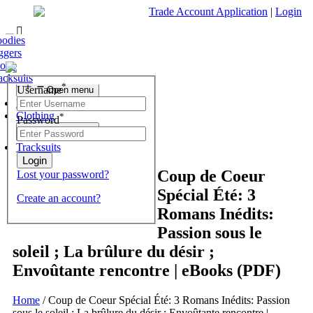
Trade Account Application
|
Login
ofas
r Chest
 Tables
nding Mirrors
fas & Chairs
est of Drawers
odies
Living Room
r Chest
 Stools
 Units & Stands
essing Tables Stools
ggers
Open menu
r Chest
olesale Mattresses
orts
Bedroom
r Chest
rrors
acksuits
Search
*
Username
Open menu
What are you looking for?
Dining Room
Clothing
*
Password
×
Open menu
Tracksuits
Coup de Coeur
Lost your password?
Spécial Été: 3
Create an account?
Romans Inédits:
Passion sous le
soleil ; La brûlure du désir ;
Envoûtante rencontre | eBooks (PDF)
Home
/
Coup de Coeur Spécial Été: 3 Romans Inédits: Passion
sous le soleil ; La brûlure du désir ; Envoûtante rencontre |