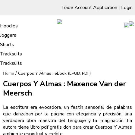
Trade Account Application
|
Login
Living Room
Sofas & Chairs
Cornar Sofas
Chest of Drawers
3 Drawer Chest
Dressing Tables
Free Standing Mirrors
Hoodies
Sofas
TV Units & Stands
Bedroom
4 Drawer Chest
Dressing Tables Stools
Dressing Stools
Joggers
Cuerpos Y Almas : eBook (EPUB,
5 Drawer Chest
Wholesale Mattresses
Dining Room
Shorts
PDF)
6 Drawer Chest
Mirrors
Clothing
Tracksuits
Tracksuits
/
Home
Cuerpos Y Almas : eBook (EPUB, PDF)
Cuerpos Y Almas : Maxence Van der
Meersch
La escritura era evocadora, un festín sensorial de palabras
que danzaban por la página con elegancia y precisión, una
verdadera obra maestra del lenguaje y la imaginación. La
autora tiene libro pdf gratis don para crear Cuerpos Y Almas
ambiente espiritual y creíble.