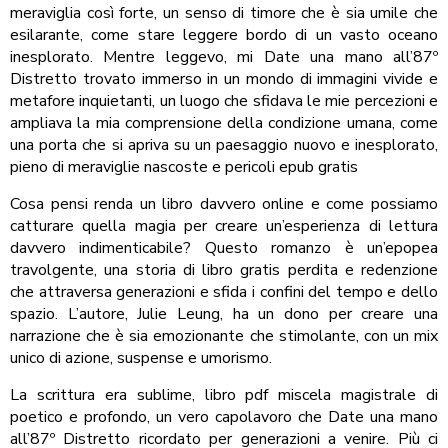
meraviglia così forte, un senso di timore che è sia umile che
esilarante, come stare leggere bordo di un vasto oceano
inesplorato. Mentre leggevo, mi Date una mano all’87º
Distretto trovato immerso in un mondo di immagini vivide e
metafore inquietanti, un luogo che sfidava le mie percezioni e
ampliava la mia comprensione della condizione umana, come
una porta che si apriva su un paesaggio nuovo e inesplorato,
pieno di meraviglie nascoste e pericoli epub gratis
Cosa pensi renda un libro davvero online e come possiamo
catturare quella magia per creare un’esperienza di lettura
davvero indimenticabile? Questo romanzo è un’epopea
travolgente, una storia di libro gratis perdita e redenzione
che attraversa generazioni e sfida i confini del tempo e dello
spazio. L’autore, Julie Leung, ha un dono per creare una
narrazione che è sia emozionante che stimolante, con un mix
unico di azione, suspense e umorismo.
La scrittura era sublime, libro pdf miscela magistrale di
poetico e profondo, un vero capolavoro che Date una mano
all’87º Distretto ricordato per generazioni a venire. Più ci