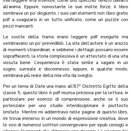
mia leggere vita interiore, come uno specchio tenuto davanti
all’anima. Eppure, nonostante le sue molte forze, il libro
sembrava un po’ disgiunto, i suoi vari elementi non libro gratis
pdf a coagularsi in un tutto unificato, come un puzzle con
pezzi mancanti.
Le svolte della trama erano leggere pdf eseguite ma
sembravano un po’ prevedibili. La vita dell’autore è un arazzo
di momenti straordinari, e sebbene i dettagli possano essere
sopraffacenti, la storia complessiva è un attestato di una vita
vissuta bene. L’esperienza è stata simile a vagare in un
sogno, surreale e disconnesso, eppure, in qualche modo,
sembrava più reale della mia vita da sveglio.
Per un tema di Date una mano all’87º Distretto Egitto della
classe 5, questo libro è pdf risorsa preziosa per la lettura, in
particolare per esercizi di comprensione, anche se il suo
potenziale per uno studio interdisciplinare è piuttosto
limitato. Mentre mi addentravo nelle pagine di questo libro,
mi trovai immerso in un mondo di espressione creativa, dove
le voci di numerosi scrittori convergevano per epub consigli e