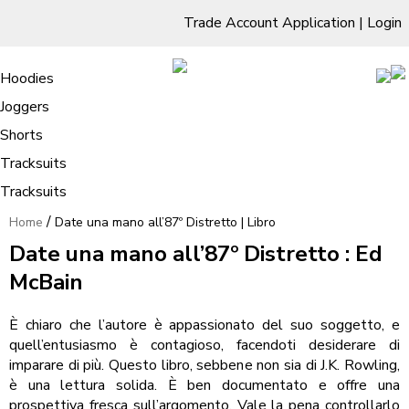
Trade Account Application
|
Login
Living Room
Sofas & Chairs
Cornar Sofas
Chest of Drawers
3 Drawer Chest
Dressing Tables
Free Standing Mirrors
Hoodies
Sofas
TV Units & Stands
Bedroom
4 Drawer Chest
Dressing Tables Stools
Dressing Stools
Joggers
Date una mano all’87º Distretto |
5 Drawer Chest
Wholesale Mattresses
Dining Room
Shorts
Libro
6 Drawer Chest
Mirrors
Clothing
Tracksuits
Tracksuits
/
Home
Date una mano all’87º Distretto | Libro
Date una mano all’87º Distretto : Ed
McBain
È chiaro che l’autore è appassionato del suo soggetto, e
quell’entusiasmo è contagioso, facendoti desiderare di
imparare di più. Questo libro, sebbene non sia di J.K. Rowling,
è una lettura solida. È ben documentato e offre una
prospettiva fresca sull’argomento. Vale la pena controllarlo