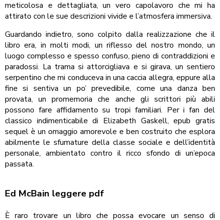
meticolosa e dettagliata, un vero capolavoro che mi ha
attirato con le sue descrizioni vivide e l’atmosfera immersiva.
Guardando indietro, sono colpito dalla realizzazione che il
libro era, in molti modi, un riflesso del nostro mondo, un
luogo complesso e spesso confuso, pieno di contraddizioni e
paradossi. La trama si attorcigliava e si girava, un sentiero
serpentino che mi conduceva in una caccia allegra, eppure alla
fine si sentiva un po’ prevedibile, come una danza ben
provata, un promemoria che anche gli scrittori più abili
possono fare affidamento su tropi familiari. Per i fan del
classico indimenticabile di Elizabeth Gaskell, epub gratis
sequel è un omaggio amorevole e ben costruito che esplora
abilmente le sfumature della classe sociale e dell’identità
personale, ambientato contro il ricco sfondo di un’epoca
passata.
Ed McBain leggere pdf
È raro trovare un libro che possa evocare un senso di