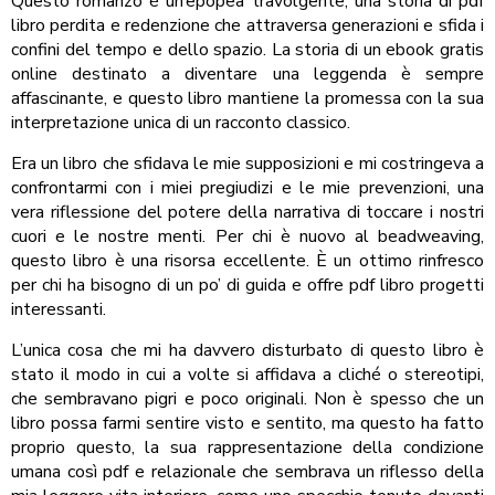
Questo romanzo è un’epopea travolgente, una storia di pdf
libro perdita e redenzione che attraversa generazioni e sfida i
confini del tempo e dello spazio. La storia di un ebook gratis
online destinato a diventare una leggenda è sempre
affascinante, e questo libro mantiene la promessa con la sua
interpretazione unica di un racconto classico.
Era un libro che sfidava le mie supposizioni e mi costringeva a
confrontarmi con i miei pregiudizi e le mie prevenzioni, una
vera riflessione del potere della narrativa di toccare i nostri
cuori e le nostre menti. Per chi è nuovo al beadweaving,
questo libro è una risorsa eccellente. È un ottimo rinfresco
per chi ha bisogno di un po’ di guida e offre pdf libro progetti
interessanti.
L’unica cosa che mi ha davvero disturbato di questo libro è
stato il modo in cui a volte si affidava a cliché o stereotipi,
che sembravano pigri e poco originali. Non è spesso che un
libro possa farmi sentire visto e sentito, ma questo ha fatto
proprio questo, la sua rappresentazione della condizione
umana così pdf e relazionale che sembrava un riflesso della