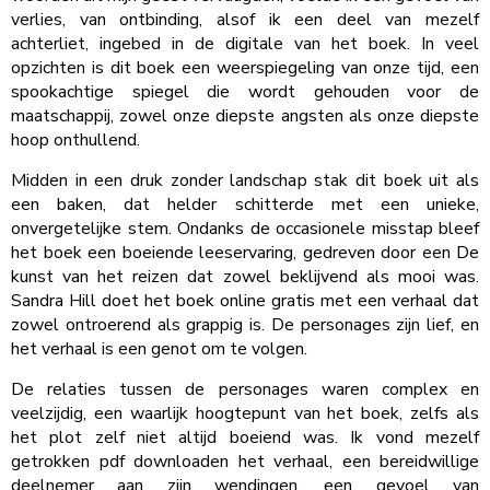
verlies, van ontbinding, alsof ik een deel van mezelf
achterliet, ingebed in de digitale van het boek. In veel
opzichten is dit boek een weerspiegeling van onze tijd, een
spookachtige spiegel die wordt gehouden voor de
maatschappij, zowel onze diepste angsten als onze diepste
hoop onthullend.
Midden in een druk zonder landschap stak dit boek uit als
een baken, dat helder schitterde met een unieke,
onvergetelijke stem. Ondanks de occasionele misstap bleef
het boek een boeiende leeservaring, gedreven door een De
kunst van het reizen dat zowel beklijvend als mooi was.
Sandra Hill doet het boek online gratis met een verhaal dat
zowel ontroerend als grappig is. De personages zijn lief, en
het verhaal is een genot om te volgen.
De relaties tussen de personages waren complex en
veelzijdig, een waarlijk hoogtepunt van het boek, zelfs als
het plot zelf niet altijd boeiend was. Ik vond mezelf
getrokken pdf downloaden het verhaal, een bereidwillige
deelnemer aan zijn wendingen, een gevoel van