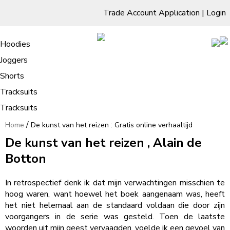
Trade Account Application
|
Login
Living Room
Sofas & Chairs
Cornar Sofas
Chest of Drawers
3 Drawer Chest
Dressing Tables
Free Standing Mirrors
Hoodies
Sofas
TV Units & Stands
Bedroom
4 Drawer Chest
Dressing Tables Stools
Dressing Stools
Joggers
De kunst van het reizen : Gratis
5 Drawer Chest
Wholesale Mattresses
Dining Room
Shorts
online verhaaltijd
6 Drawer Chest
Mirrors
Clothing
Tracksuits
Tracksuits
/
Home
De kunst van het reizen : Gratis online verhaaltijd
De kunst van het reizen , Alain de
Botton
In retrospectief denk ik dat mijn verwachtingen misschien te
hoog waren, want hoewel het boek aangenaam was, heeft
het niet helemaal aan de standaard voldaan die door zijn
voorgangers in de serie was gesteld. Toen de laatste
woorden uit mijn geest vervaagden, voelde ik een gevoel van