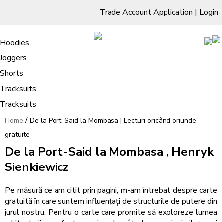
Trade Account Application
|
Login
Living Room
Sofas & Chairs
Cornar Sofas
Chest of Drawers
3 Drawer Chest
Dressing Tables
Free Standing Mirrors
Hoodies
Sofas
TV Units & Stands
Bedroom
4 Drawer Chest
Dressing Tables Stools
Dressing Stools
Joggers
De la Port-Said la Mombasa | Lecturi
5 Drawer Chest
Wholesale Mattresses
Dining Room
Shorts
oricând oriunde gratuite
6 Drawer Chest
Mirrors
Clothing
Tracksuits
Tracksuits
/
Home
De la Port-Said la Mombasa | Lecturi oricând oriunde
gratuite
De la Port-Said la Mombasa , Henryk
Sienkiewicz
Pe măsură ce am citit prin pagini, m-am întrebat despre carte
gratuită în care suntem influențați de structurile de putere din
jurul nostru. Pentru o carte care promite să exploreze lumea