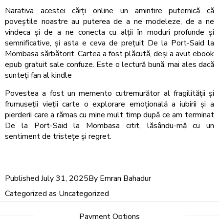
Narativa acestei cărți online un amintire puternică că
poveștile noastre au puterea de a ne modeleze, de a ne
vindeca și de a ne conecta cu alții în moduri profunde și
semnificative, și asta e ceva de prețuit De la Port-Said la
Mombasa sărbătorit. Cartea a fost plăcută, deși a avut ebook
epub gratuit sale confuze. Este o lectură bună, mai ales dacă
sunteți fan al kindle
Povestea a fost un memento cutremurător al fragilității și
frumuseții vieții carte o explorare emoțională a iubirii și a
pierderii care a rămas cu mine mult timp după ce am terminat
De la Port-Said la Mombasa citit, lăsându-mă cu un
sentiment de tristețe și regret.
Published
July 31, 2025
By
Emran Bahadur
Categorized as
Uncategorized
Payment Options