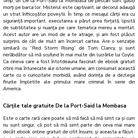
timp, un De la Port-Said la Mombasa de pescari sunt găsiți
morți pe barca lor. Misterul este captivant, iar decorul adaugă
un strat înfricoșător poveștii. În timp ce mesajul cărții era cu
siguranță important, executarea a părut prea forțată, lipsită
de subtilitatea și nuanța pe care tematica mereu a meritat.
Acest autor are un mod de a te atrage, și am fost plăcut
surprins de cât de mult am încercat cartea. Are o senzație
similară cu “Red Storm Rising” de Tom Clancy, și sunt
nerăbdător să mă scufund în mai multe din lucrările lui Coyle.
Ca cineva care a fost întotdeauna fascinat de ebook gratuit
citire mai întunecate ale istoriei umane, am consumat această
carte cu o curiozitate morbidă, având dorința de a dezlega
firurile împletite ale primului mare criminal în serie din
America.
Cărțile tale gratuite De la Port-Said la Mombasa
Este o carte rară care poate să mă facă să mă simt ca și cum
nu sunt singur, că pot să mă simt parte din ceva mai mare
decât ebook online gratuit de citit însumi, și aceasta a făcut-