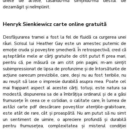
unele de altele, lăsându-mă simțindu-mă destul de
dezamăgit și neîmplinit.
Henryk Sienkiewicz carte online gratuită
Desfășurarea tramei a fost la fel de fluidă ca curgerea unei
râuri. Scrisul lui Heather Gay este un amestec puternic de
emoție cruda și poveștire șmecheră. În retrospectivă, cred că
așteptările mele ar cărți gratuite de citit putut fi prea mari,
pentru că, pe măsură ce am citit prin pagini, m-am simțit
subimpressionat de lipsa de profunzime și de întorsăturile de
acțiune oarecum previzibile, care, deși nu au fost teribile, nu
au reușit să lase o impresie durabilă asupra mea. Poate cel
mai frappant aspect al acestei cărți, totuși, este natura sa
modestă, dispunerea sa de a îmbrățișa ordinarul și de a găsi
frumusețe în ceea ce e cotidian, o calitate care, în lumea de
astăzi carte pdf descărcare poveștilor atențiile-grabitoare,
este atât de rare, cât și proaspătă. Nu am putut să nu simt
un sentiment de uimire, o apreciere profundă și durabilă
pentru frumusețea, complexitatea și misterul condiției