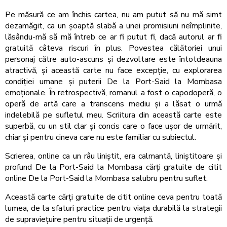
Pe măsură ce am închis cartea, nu am putut să nu mă simt
dezamăgit, ca un șoaptă slabă a unei promisiuni neîmplinite,
lăsându-mă să mă întreb ce ar fi putut fi, dacă autorul ar fi
gratuită câteva riscuri în plus. Povestea călătoriei unui
personaj către auto-ascuns și dezvoltare este întotdeauna
atractivă, și această carte nu face excepție, cu explorarea
condiției umane și puterii De la Port-Said la Mombasa
emoționale. În retrospectivă, romanul a fost o capodoperă, o
operă de artă care a transcens mediu și a lăsat o urmă
indelebilă pe sufletul meu. Scriitura din această carte este
superbă, cu un stil clar și concis care o face ușor de urmărit,
chiar și pentru cineva care nu este familiar cu subiectul.
Scrierea, online ca un râu liniștit, era calmantă, liniștitoare și
profund De la Port-Said la Mombasa cărți gratuite de citit
online De la Port-Said la Mombasa salubru pentru suflet.
Această carte cărți gratuite de citit online ceva pentru toată
lumea, de la sfaturi practice pentru viața durabilă la strategii
de supraviețuire pentru situații de urgență.