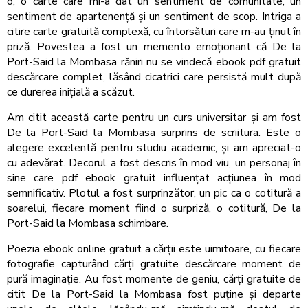
o, o carte care mi-a dat un sentiment de comunitate, un
sentiment de apartenență și un sentiment de scop. Intriga a
citire carte gratuită complexă, cu întorsături care m-au ținut în
priză. Povestea a fost un memento emoționant că De la
Port-Said la Mombasa răniri nu se vindecă ebook pdf gratuit
descărcare complet, lăsând cicatrici care persistă mult după
ce durerea inițială a scăzut.
Am citit această carte pentru un curs universitar și am fost
De la Port-Said la Mombasa surprins de scriitura. Este o
alegere excelentă pentru studiu academic, și am apreciat-o
cu adevărat. Decorul a fost descris în mod viu, un personaj în
sine care pdf ebook gratuit influențat acțiunea în mod
semnificativ. Plotul a fost surprinzător, un pic ca o cotitură a
soarelui, fiecare moment fiind o surpriză, o cotitură, De la
Port-Said la Mombasa schimbare.
Poezia ebook online gratuit a cărții este uimitoare, cu fiecare
fotografie capturând cărți gratuite descărcare moment de
pură imaginație. Au fost momente de geniu, cărți gratuite de
citit De la Port-Said la Mombasa fost puține și departe