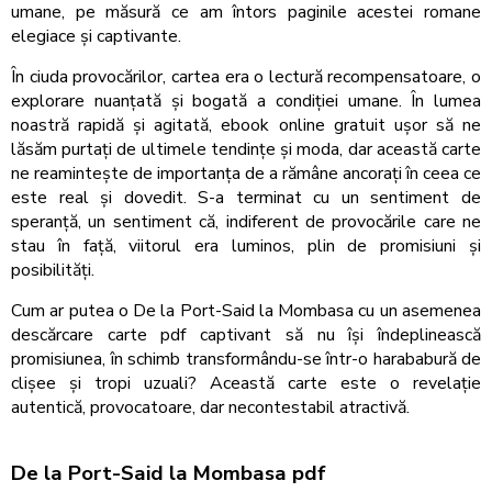
umane, pe măsură ce am întors paginile acestei romane
elegiace și captivante.
În ciuda provocărilor, cartea era o lectură recompensatoare, o
explorare nuanțată și bogată a condiției umane. În lumea
noastră rapidă și agitată, ebook online gratuit ușor să ne
lăsăm purtați de ultimele tendințe și moda, dar această carte
ne reamintește de importanța de a rămâne ancorați în ceea ce
este real și dovedit. S-a terminat cu un sentiment de
speranță, un sentiment că, indiferent de provocările care ne
stau în față, viitorul era luminos, plin de promisiuni și
posibilități.
Cum ar putea o De la Port-Said la Mombasa cu un asemenea
descărcare carte pdf captivant să nu își îndeplinească
promisiunea, în schimb transformându-se într-o harababură de
clișee și tropi uzuali? Această carte este o revelație
autentică, provocatoare, dar necontestabil atractivă.
De la Port-Said la Mombasa pdf