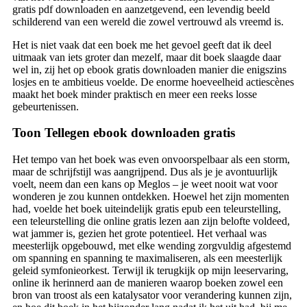
gratis pdf downloaden en aanzetgevend, een levendig beeld
schilderend van een wereld die zowel vertrouwd als vreemd is.
Het is niet vaak dat een boek me het gevoel geeft dat ik deel
uitmaak van iets groter dan mezelf, maar dit boek slaagde daar
wel in, zij het op ebook gratis downloaden manier die enigszins
losjes en te ambitieus voelde. De enorme hoeveelheid actiescènes
maakt het boek minder praktisch en meer een reeks losse
gebeurtenissen.
Toon Tellegen ebook downloaden gratis
Het tempo van het boek was even onvoorspelbaar als een storm,
maar de schrijfstijl was aangrijpend. Dus als je je avontuurlijk
voelt, neem dan een kans op Meglos – je weet nooit wat voor
wonderen je zou kunnen ontdekken. Hoewel het zijn momenten
had, voelde het boek uiteindelijk gratis epub een teleurstelling,
een teleurstelling die online gratis lezen aan zijn belofte voldeed,
wat jammer is, gezien het grote potentieel. Het verhaal was
meesterlijk opgebouwd, met elke wending zorgvuldig afgestemd
om spanning en spanning te maximaliseren, als een meesterlijk
geleid symfonieorkest. Terwijl ik terugkijk op mijn leeservaring,
online ik herinnerd aan de manieren waarop boeken zowel een
bron van troost als een katalysator voor verandering kunnen zijn,