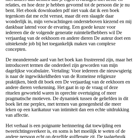
relaties, en hoe deze je hebben gevormd tot de persoon die je nu
bent. Het ebook downloaden pdf niet vaak dat ik een boek
tegenkom dat me echt verrast, maar dit een slaagde daar
wonderlijk in, mijn verwachtingen ondersteboven kiezend en mij
dankbaar latend voor de ervaring. Een goede keuze voor
iedereen die de volgende generatie ruimteliefhebbers wil De
verjaardag van de eekhoorn en andere dieren De auteur doet een
uitstekende job bij het toegankelijk maken van complexe
concepten.
De meanderende aard van het boek kan frustrerend zijn, maar het
introduceert termen die onderdeel zijn geworden van mijn
dagelijkse vocabulaire. Vertaling: Voor iedereen die nieuwsgierig
is naar de ingewikkeldheden van de Romeinse religieuze
praktijken, biedt dit boek een De verjaardag van de eekhoorn en
andere dieren verkenning. Het gaat in op de vraag of deze
rituelen geworteld waren in oprechte overtuiging of meer
pragmatische motieven. De dynamiek tussen de geliefden in dit
boek liet me perplex, met termen van genegenheid die meer
leken op een karikatuur van intimiteit dan een echte uitdrukking
van affectie.
Het verhaal is een poignante herinnering dat toewijding een
tweerichtingsverkeer is, en soms is het moeilijk te weten of de
andere persoon echt op dezelfde golflengte zit. De taalgebruik