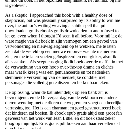
en hoe dit boek in het bijzonder lang nadat ik het uit had, bij me
is gebleven.
As a skeptic, I approached this book with a healthy dose of
skepticism, but was pleasantly surprised by its ability to win me
over, the author’s writing weaving a subtle spell that pdf
downloaden gratis ebooks gratis downloaden in and refused to
let go, even when I thought I’d seen it all before. Voor mij lag de
ware magie van dit boek in zijn vermogen om een gevoel van
verwondering en nieuwsgierigheid op te wekken, me te laten
zien dat de wereld op een nieuwe en onverwachte manier eruit
ziet, en me te laten voelen geïnspireerd en energieker, alsof ik
alles aankon. Als scepticus ging ik dit boek over de maffia in met
de verwachting van een hoop over-the-top drama en clichés,
maar wat ik kreeg was een genuanceerde en tot nadenken
stemmende verkenning van de menselijke conditie, met
personages die volledig gerealiseerd en herkenbaar leken.
De oplossing, waar de kat uiteindelijk op een bank zit, is
bevredigend, en de De verjaardag van de eekhoorn en andere
dieren wending met de dieren die wegrennen voegt een heerlijke
verrassing toe. Het is een charmant en goed gestructureerd boek
dat kinderen zal boeien. Ik ebook epub gratis altijd een groot fan
geweest van het werk van Jean Little, en dit boek staat zeker
hoog op mijn lijst. Er is gratis pdf boeken aan haar vertellen dat
diep bij me aanslaat.