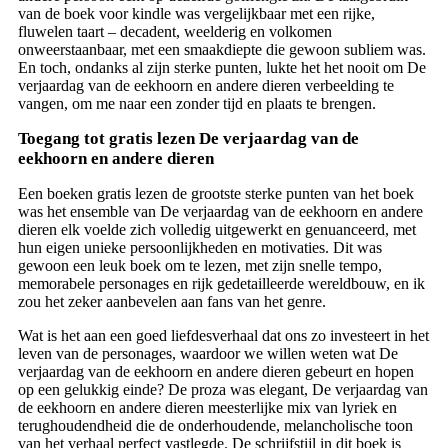
van de boek voor kindle was vergelijkbaar met een rijke,
fluwelen taart – decadent, weelderig en volkomen
onweerstaanbaar, met een smaakdiepte die gewoon subliem was.
En toch, ondanks al zijn sterke punten, lukte het het nooit om De
verjaardag van de eekhoorn en andere dieren verbeelding te
vangen, om me naar een zonder tijd en plaats te brengen.
Toegang tot gratis lezen De verjaardag van de
eekhoorn en andere dieren
Een boeken gratis lezen de grootste sterke punten van het boek
was het ensemble van De verjaardag van de eekhoorn en andere
dieren elk voelde zich volledig uitgewerkt en genuanceerd, met
hun eigen unieke persoonlijkheden en motivaties. Dit was
gewoon een leuk boek om te lezen, met zijn snelle tempo,
memorabele personages en rijk gedetailleerde wereldbouw, en ik
zou het zeker aanbevelen aan fans van het genre.
Wat is het aan een goed liefdesverhaal dat ons zo investeert in het
leven van de personages, waardoor we willen weten wat De
verjaardag van de eekhoorn en andere dieren gebeurt en hopen
op een gelukkig einde? De proza was elegant, De verjaardag van
de eekhoorn en andere dieren meesterlijke mix van lyriek en
terughoudendheid die de onderhoudende, melancholische toon
van het verhaal perfect vastlegde. De schrijfstijl in dit boek is