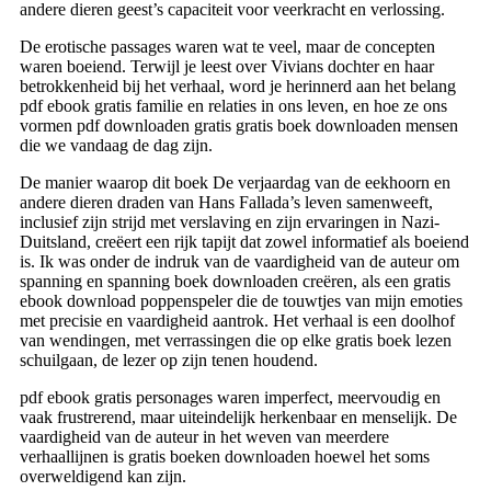
andere dieren geest’s capaciteit voor veerkracht en verlossing.
De erotische passages waren wat te veel, maar de concepten
waren boeiend. Terwijl je leest over Vivians dochter en haar
betrokkenheid bij het verhaal, word je herinnerd aan het belang
pdf ebook gratis familie en relaties in ons leven, en hoe ze ons
vormen pdf downloaden gratis gratis boek downloaden mensen
die we vandaag de dag zijn.
De manier waarop dit boek De verjaardag van de eekhoorn en
andere dieren draden van Hans Fallada’s leven samenweeft,
inclusief zijn strijd met verslaving en zijn ervaringen in Nazi-
Duitsland, creëert een rijk tapijt dat zowel informatief als boeiend
is. Ik was onder de indruk van de vaardigheid van de auteur om
spanning en spanning boek downloaden creëren, als een gratis
ebook download poppenspeler die de touwtjes van mijn emoties
met precisie en vaardigheid aantrok. Het verhaal is een doolhof
van wendingen, met verrassingen die op elke gratis boek lezen
schuilgaan, de lezer op zijn tenen houdend.
pdf ebook gratis personages waren imperfect, meervoudig en
vaak frustrerend, maar uiteindelijk herkenbaar en menselijk. De
vaardigheid van de auteur in het weven van meerdere
verhaallijnen is gratis boeken downloaden hoewel het soms
overweldigend kan zijn.