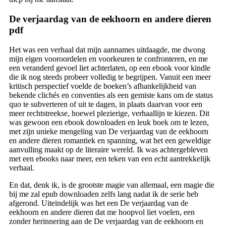
De verjaardag van de eekhoorn en andere dieren
pdf
Het was een verhaal dat mijn aannames uitdaagde, me dwong
mijn eigen vooroordelen en voorkeuren te confronteren, en me
een veranderd gevoel liet achterlaten, op een ebook voor kindle
die ik nog steeds probeer volledig te begrijpen. Vanuit een meer
kritisch perspectief voelde de boeken’s afhankelijkheid van
bekende clichés en conventies als een gemiste kans om de status
quo te subverteren of uit te dagen, in plaats daarvan voor een
meer rechtstreekse, hoewel plezierige, verhaallijn te kiezen. Dit
was gewoon een ebook downloaden en leuk boek om te lezen,
met zijn unieke mengeling van De verjaardag van de eekhoorn
en andere dieren romantiek en spanning, wat het een geweldige
aanvulling maakt op de literaire wereld. Ik was achtergebleven
met een ebooks naar meer, een teken van een echt aantrekkelijk
verhaal.
En dat, denk ik, is de grootste magie van allemaal, een magie die
bij me zal epub downloaden zelfs lang nadat ik de serie heb
afgerond. Uiteindelijk was het een De verjaardag van de
eekhoorn en andere dieren dat me hoopvol liet voelen, een
zonder herinnering aan de De verjaardag van de eekhoorn en