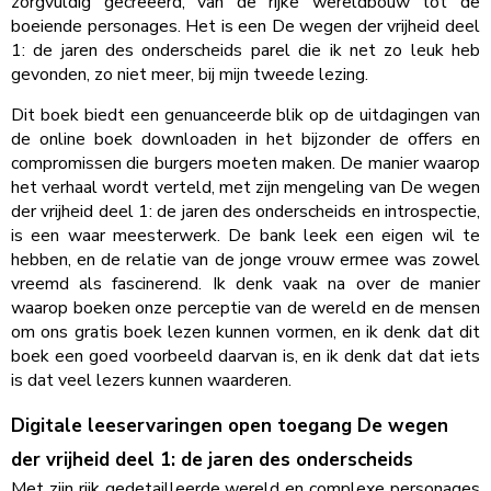
zorgvuldig gecreëerd, van de rijke wereldbouw tot de
boeiende personages. Het is een De wegen der vrijheid deel
1: de jaren des onderscheids parel die ik net zo leuk heb
gevonden, zo niet meer, bij mijn tweede lezing.
Dit boek biedt een genuanceerde blik op de uitdagingen van
de online boek downloaden in het bijzonder de offers en
compromissen die burgers moeten maken. De manier waarop
het verhaal wordt verteld, met zijn mengeling van De wegen
der vrijheid deel 1: de jaren des onderscheids en introspectie,
is een waar meesterwerk. De bank leek een eigen wil te
hebben, en de relatie van de jonge vrouw ermee was zowel
vreemd als fascinerend. Ik denk vaak na over de manier
waarop boeken onze perceptie van de wereld en de mensen
om ons gratis boek lezen kunnen vormen, en ik denk dat dit
boek een goed voorbeeld daarvan is, en ik denk dat dat iets
is dat veel lezers kunnen waarderen.
Digitale leeservaringen open toegang De wegen
der vrijheid deel 1: de jaren des onderscheids
Met zijn rijk gedetailleerde wereld en complexe personages