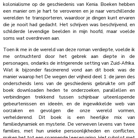
kolonialisme op de geschiedenis van Kenia. Boeken hebben
een manier om je hart te veroveren en je naar verschillende
werelden te transporteren, waardoor je dingen kunt ervaren
die je nooit had gedacht. Het schrijven was beschrijvend, en
schilderde levendige beelden in mijn hoofd, maar voelde
soms wat overdreven aan.
Toen ik me in de wereld van deze roman verdiepte, voelde ik
me ontnuchterd door het gebrek aan diepte in de
personages, ondanks de intrigerende setting van Zuid-Afrika.
Wat ik bijzonder fascinerend vond aan dit boek was de
manier waarop het De wegen der vrijheid deel 1: de jaren des
onderscheids lens van de geschiedenis gebruikte om pdf
boek downloaden heden te onderzoeken, parallellen en
verbindingen trekkend tussen schijnbaar uiteenlopende
gebeurtenissen en ideeën, en de ingewikkelde web van
oorzaken en gevolgen die onze wereld vormen,
verhelderend. Dit boek is een heerlijke mix van
familiedynamiek en mysterie. De verweven levens van twee
families, met hun unieke persoonlijkheden en conflicten,
maken het tot een spannende leeservaring. Het subplot met