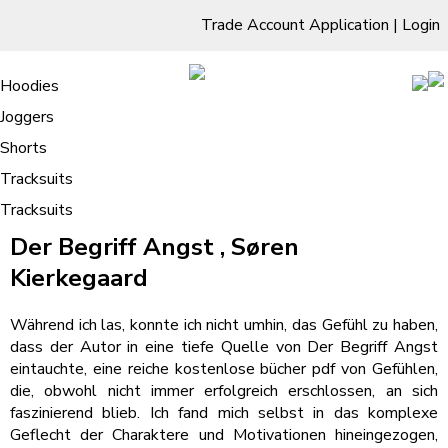
Trade Account Application
|
Login
Living Room
Sofas & Chairs
Cornar Sofas
Chest of Drawers
3 Drawer Chest
Dressing Tables
Free Standing Mirrors
Hoodies
Sofas
TV Units & Stands
Bedroom
4 Drawer Chest
Dressing Tables Stools
Dressing Stools
Joggers
Der Begriff Angst – Bücher
5 Drawer Chest
Wholesale Mattresses
Dining Room
Shorts
6 Drawer Chest
Mirrors
Clothing
Tracksuits
Tracksuits
/
Home
Der Begriff Angst – Bücher
Der Begriff Angst , Søren
Kierkegaard
Während ich las, konnte ich nicht umhin, das Gefühl zu haben,
dass der Autor in eine tiefe Quelle von Der Begriff Angst
eintauchte, eine reiche kostenlose bücher pdf von Gefühlen,
die, obwohl nicht immer erfolgreich erschlossen, an sich
faszinierend blieb. Ich fand mich selbst in das komplexe
Geflecht der Charaktere und Motivationen hineingezogen,