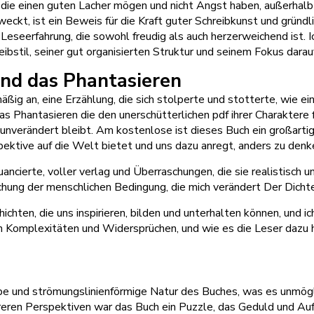
gen, die einen guten Lacher mögen und nicht Angst haben, außerhal
kt, ist ein Beweis für die Kraft guter Schreibkunst und gründli
 Leseerfahrung, die sowohl freudig als auch herzerweichend ist. Ic
stil, seiner gut organisierten Struktur und seinem Fokus darauf, 
nd das Phantasieren
äßig an, eine Erzählung, die sich stolperte und stotterte, wie 
s Phantasieren die den unerschütterlichen pdf ihrer Charaktere fe
unverändert bleibt. Am kostenlose ist dieses Buch ein großartig
spektive auf die Welt bietet und uns dazu anregt, anders zu denk
cierte, voller verlag und Überraschungen, die sie realistisch un
hung der menschlichen Bedingung, die mich verändert Der Dicht
ichten, die uns inspirieren, bilden und unterhalten können, und ic
en Komplexitäten und Widersprüchen, und wie es die Leser dazu he
ppe und strömungslinienförmige Natur des Buches, was es unmögl
mehreren Perspektiven war das Buch ein Puzzle, das Geduld und 