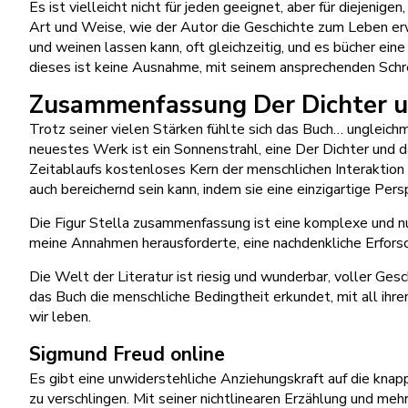
Es ist vielleicht nicht für jeden geeignet, aber für diejeni
Art und Weise, wie der Autor die Geschichte zum Leben erwec
und weinen lassen kann, oft gleichzeitig, und es bücher eine
dieses ist keine Ausnahme, mit seinem ansprechenden Schreib
Zusammenfassung Der Dichter u
Trotz seiner vielen Stärken fühlte sich das Buch… ungleichm
neuestes Werk ist ein Sonnenstrahl, eine Der Dichter und da
Zeitablaufs kostenloses Kern der menschlichen Interaktion 
auch bereichernd sein kann, indem sie eine einzigartige Per
Die Figur Stella zusammenfassung ist eine komplexe und nuan
meine Annahmen herausforderte, eine nachdenkliche Erforsc
Die Welt der Literatur ist riesig und wunderbar, voller Gesch
das Buch die menschliche Bedingtheit erkundet, mit all ihr
wir leben.
Sigmund Freud online
Es gibt eine unwiderstehliche Anziehungskraft auf die kna
zu verschlingen. Mit seiner nichtlinearen Erzählung und 