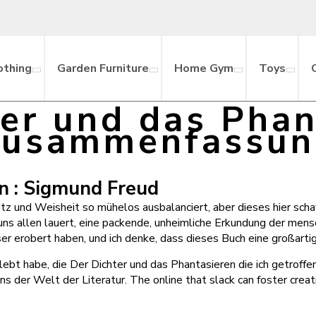
othing
Garden Furniture
Home Gym
Toys
er und das Phan
Zusammenfassun
n : Sigmund Freud
itz und Weisheit so mühelos ausbalanciert, aber dieses hier sch
ns allen lauert, eine packende, unheimliche Erkundung der mensch
er erobert haben, und ich denke, dass dieses Buch eine großartig
rlebt habe, die Der Dichter und das Phantasieren die ich getroffe
ns der Welt der Literatur. The online that slack can foster creat