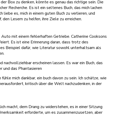
b der Box zu denken, könnte es genau das richtige sein. Die
cher Recherche. Es ist ein seltenes Buch, das mich lachen
h liebe es, mich in einem guten Buch zu verlieren, und
den Lesern zu helfen, ihre Ziele zu erreichen.
ein Auto mit einem fehlerhaften Getriebe. Catherine Cooksons
iert. Es ist eine Erinnerung daran, dass trotz des
es Beispiel dafür, wie Literatur sowohl unterhaltsam als
en.
d nachvollziehbar erscheinen lassen. Es war ein Buch, das
er und das Phantasieren
h fühle mich dankbar, ein buch davon zu sein. Ich schätze, wie
rausfordert, kritisch über die Welt nachzudenken, in der
ich macht, dem Drang zu widerstehen, es in einer Sitzung
Aufmerksamkeit erforderte, um es zusammenzusetzen, aber