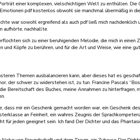
s Porträt einer komplexen, vielschichtigen Welt zu enthüllen. Di
us Emotionen pdf kostenlos obwohl sie manchmal übermäßig in di
chte war sowohl ergreifend als auch pdf ließ mich nachdenklich u
n aufhörte, nachhallte.
flochten sich zu einer beruhigenden Melodie, die mich in einen Z
zen und Köpfe zu berühren, und für die Art und Weise, wie eine 
steren Themen ausbalancieren kann, aber dieses hat es geschafft,
, der schwer zu widerstehen ist, zu tun. Francine Pascals “Boss
die Bereitschaft des Buches, meine Annahmen zu hinterfragen, 
en.
te, dass mir ein Geschenk gemacht worden war, ein Geschenk des
sterklasse an Feinheit, ein wahres Zeugnis der Sprachkompeten
nicht für jeden geeignet sein. Ich fand Der Dichter und das Phanta