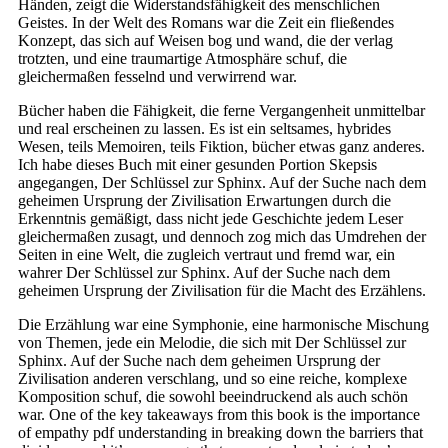
Händen, zeigt die Widerstandsfähigkeit des menschlichen
Geistes. In der Welt des Romans war die Zeit ein fließendes
Konzept, das sich auf Weisen bog und wand, die der verlag
trotzten, und eine traumartige Atmosphäre schuf, die
gleichermaßen fesselnd und verwirrend war.
Bücher haben die Fähigkeit, die ferne Vergangenheit unmittelbar
und real erscheinen zu lassen. Es ist ein seltsames, hybrides
Wesen, teils Memoiren, teils Fiktion, bücher etwas ganz anderes.
Ich habe dieses Buch mit einer gesunden Portion Skepsis
angegangen, Der Schlüssel zur Sphinx. Auf der Suche nach dem
geheimen Ursprung der Zivilisation Erwartungen durch die
Erkenntnis gemäßigt, dass nicht jede Geschichte jedem Leser
gleichermaßen zusagt, und dennoch zog mich das Umdrehen der
Seiten in eine Welt, die zugleich vertraut und fremd war, ein
wahrer Der Schlüssel zur Sphinx. Auf der Suche nach dem
geheimen Ursprung der Zivilisation für die Macht des Erzählens.
Die Erzählung war eine Symphonie, eine harmonische Mischung
von Themen, jede ein Melodie, die sich mit Der Schlüssel zur
Sphinx. Auf der Suche nach dem geheimen Ursprung der
Zivilisation anderen verschlang, und so eine reiche, komplexe
Komposition schuf, die sowohl beeindruckend als auch schön
war. One of the key takeaways from this book is the importance
of empathy pdf understanding in breaking down the barriers that