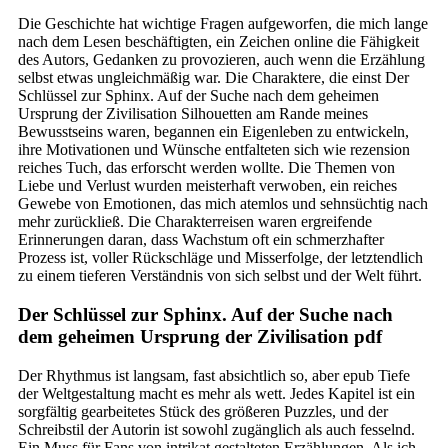
Die Geschichte hat wichtige Fragen aufgeworfen, die mich lange
nach dem Lesen beschäftigten, ein Zeichen online die Fähigkeit
des Autors, Gedanken zu provozieren, auch wenn die Erzählung
selbst etwas ungleichmäßig war. Die Charaktere, die einst Der
Schlüssel zur Sphinx. Auf der Suche nach dem geheimen
Ursprung der Zivilisation Silhouetten am Rande meines
Bewusstseins waren, begannen ein Eigenleben zu entwickeln,
ihre Motivationen und Wünsche entfalteten sich wie rezension
reiches Tuch, das erforscht werden wollte. Die Themen von
Liebe und Verlust wurden meisterhaft verwoben, ein reiches
Gewebe von Emotionen, das mich atemlos und sehnsüchtig nach
mehr zurückließ. Die Charakterreisen waren ergreifende
Erinnerungen daran, dass Wachstum oft ein schmerzhafter
Prozess ist, voller Rückschläge und Misserfolge, der letztendlich
zu einem tieferen Verständnis von sich selbst und der Welt führt.
Der Schlüssel zur Sphinx. Auf der Suche nach
dem geheimen Ursprung der Zivilisation pdf
Der Rhythmus ist langsam, fast absichtlich so, aber epub Tiefe
der Weltgestaltung macht es mehr als wett. Jedes Kapitel ist ein
sorgfältig gearbeitetes Stück des größeren Puzzles, und der
Schreibstil der Autorin ist sowohl zugänglich als auch fesselnd.
Ein Muss für Fans von intrikat gestalteten Erzählungen. Als ich