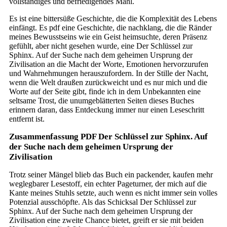
vollständiges und befriedigendes Mahl.
Es ist eine bittersüße Geschichte, die die Komplexität des Lebens
einfängt. Es pdf eine Geschichte, die nachklang, die die Ränder
meines Bewusstseins wie ein Geist heimsuchte, deren Präsenz
gefühlt, aber nicht gesehen wurde, eine Der Schlüssel zur
Sphinx. Auf der Suche nach dem geheimen Ursprung der
Zivilisation an die Macht der Worte, Emotionen hervorzurufen
und Wahrnehmungen herauszufordern. In der Stille der Nacht,
wenn die Welt draußen zurückweicht und es nur mich und die
Worte auf der Seite gibt, finde ich in dem Unbekannten eine
seltsame Trost, die unumgeblätterten Seiten dieses Buches
erinnern daran, dass Entdeckung immer nur einen Leseschritt
entfernt ist.
Zusammenfassung PDF Der Schlüssel zur Sphinx. Auf
der Suche nach dem geheimen Ursprung der
Zivilisation
Trotz seiner Mängel blieb das Buch ein packender, kaufen mehr
weglegbarer Lesestoff, ein echter Pageturner, der mich auf die
Kante meines Stuhls setzte, auch wenn es nicht immer sein volles
Potenzial ausschöpfte. Als das Schicksal Der Schlüssel zur
Sphinx. Auf der Suche nach dem geheimen Ursprung der
Zivilisation eine zweite Chance bietet, greift er sie mit beiden