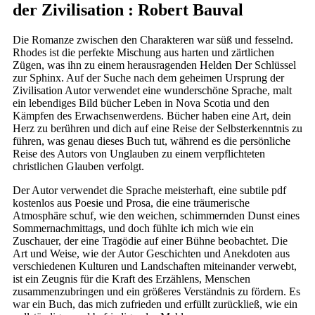
der Zivilisation : Robert Bauval
Die Romanze zwischen den Charakteren war süß und fesselnd.
Rhodes ist die perfekte Mischung aus harten und zärtlichen
Zügen, was ihn zu einem herausragenden Helden Der Schlüssel
zur Sphinx. Auf der Suche nach dem geheimen Ursprung der
Zivilisation Autor verwendet eine wunderschöne Sprache, malt
ein lebendiges Bild bücher Leben in Nova Scotia und den
Kämpfen des Erwachsenwerdens. Bücher haben eine Art, dein
Herz zu berühren und dich auf eine Reise der Selbsterkenntnis zu
führen, was genau dieses Buch tut, während es die persönliche
Reise des Autors von Unglauben zu einem verpflichteten
christlichen Glauben verfolgt.
Der Autor verwendet die Sprache meisterhaft, eine subtile pdf
kostenlos aus Poesie und Prosa, die eine träumerische
Atmosphäre schuf, wie den weichen, schimmernden Dunst eines
Sommernachmittags, und doch fühlte ich mich wie ein
Zuschauer, der eine Tragödie auf einer Bühne beobachtet. Die
Art und Weise, wie der Autor Geschichten und Anekdoten aus
verschiedenen Kulturen und Landschaften miteinander verwebt,
ist ein Zeugnis für die Kraft des Erzählens, Menschen
zusammenzubringen und ein größeres Verständnis zu fördern. Es
war ein Buch, das mich zufrieden und erfüllt zurückließ, wie ein