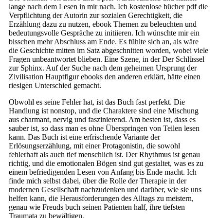
lange nach dem Lesen in mir nach. Ich kostenlose bücher pdf die
Verpflichtung der Autorin zur sozialen Gerechtigkeit, die
Erzählung dazu zu nutzen, ebook Themen zu beleuchten und
bedeutungsvolle Gespräche zu initiieren. Ich wünschte mir ein
bisschen mehr Abschluss am Ende. Es fühlte sich an, als wäre
die Geschichte mitten im Satz abgeschnitten worden, wobei viele
Fragen unbeantwortet blieben. Eine Szene, in der Der Schlüssel
zur Sphinx. Auf der Suche nach dem geheimen Ursprung der
Zivilisation Hauptfigur ebooks den anderen erklärt, hätte einen
riesigen Unterschied gemacht.
Obwohl es seine Fehler hat, ist das Buch fast perfekt. Die
Handlung ist nonstop, und die Charaktere sind eine Mischung
aus charmant, nervig und faszinierend. Am besten ist, dass es
sauber ist, so dass man es ohne Überspringen von Teilen lesen
kann. Das Buch ist eine erfrischende Variante der
Erlösungserzählung, mit einer Protagonistin, die sowohl
fehlerhaft als auch tief menschlich ist. Der Rhythmus ist genau
richtig, und die emotionalen Bögen sind gut gestaltet, was es zu
einem befriedigenden Lesen von Anfang bis Ende macht. Ich
finde mich selbst dabei, über die Rolle der Therapie in der
modernen Gesellschaft nachzudenken und darüber, wie sie uns
helfen kann, die Herausforderungen des Alltags zu meistern,
genau wie Freuds buch seinen Patienten half, ihre tiefsten
Traumata zu bewältigen.