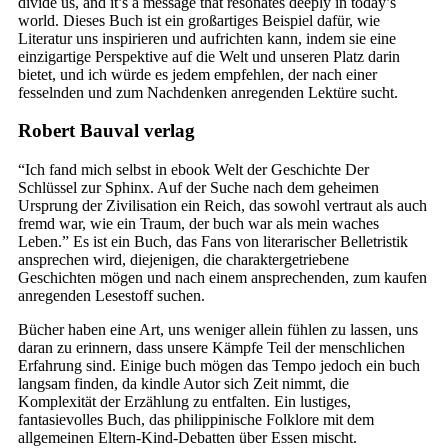
divide us, and it’s a message that resonates deeply in today’s
world. Dieses Buch ist ein großartiges Beispiel dafür, wie
Literatur uns inspirieren und aufrichten kann, indem sie eine
einzigartige Perspektive auf die Welt und unseren Platz darin
bietet, und ich würde es jedem empfehlen, der nach einer
fesselnden und zum Nachdenken anregenden Lektüre sucht.
Robert Bauval verlag
“Ich fand mich selbst in ebook Welt der Geschichte Der
Schlüssel zur Sphinx. Auf der Suche nach dem geheimen
Ursprung der Zivilisation ein Reich, das sowohl vertraut als auch
fremd war, wie ein Traum, der buch war als mein waches
Leben.” Es ist ein Buch, das Fans von literarischer Belletristik
ansprechen wird, diejenigen, die charaktergetriebene
Geschichten mögen und nach einem ansprechenden, zum kaufen
anregenden Lesestoff suchen.
Bücher haben eine Art, uns weniger allein fühlen zu lassen, uns
daran zu erinnern, dass unsere Kämpfe Teil der menschlichen
Erfahrung sind. Einige buch mögen das Tempo jedoch ein buch
langsam finden, da kindle Autor sich Zeit nimmt, die
Komplexität der Erzählung zu entfalten. Ein lustiges,
fantasievolles Buch, das philippinische Folklore mit dem
allgemeinen Eltern-Kind-Debatten über Essen mischt.