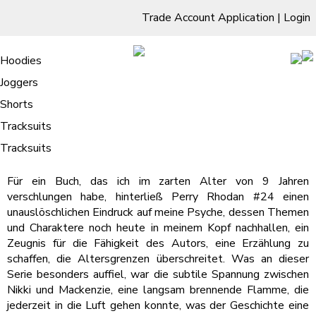
Trade Account Application
|
Login
Living Room
Sofas & Chairs
Cornar Sofas
Chest of Drawers
3 Drawer Chest
Dressing Tables
Free Standing Mirrors
Hoodies
Sofas
TV Units & Stands
Bedroom
4 Drawer Chest
Dressing Tables Stools
Dressing Stools
Joggers
Der Trauermantel : Ebook
5 Drawer Chest
Wholesale Mattresses
Dining Room
Shorts
/
Home
Der Trauermantel : Ebook
6 Drawer Chest
Mirrors
Clothing
Tracksuits
Der Trauermantel Unni Lindell
Tracksuits
Für ein Buch, das ich im zarten Alter von 9 Jahren
verschlungen habe, hinterließ Perry Rhodan #24 einen
unauslöschlichen Eindruck auf meine Psyche, dessen Themen
und Charaktere noch heute in meinem Kopf nachhallen, ein
Zeugnis für die Fähigkeit des Autors, eine Erzählung zu
schaffen, die Altersgrenzen überschreitet. Was an dieser
Serie besonders auffiel, war die subtile Spannung zwischen
Nikki und Mackenzie, eine langsam brennende Flamme, die
jederzeit in die Luft gehen konnte, was der Geschichte eine