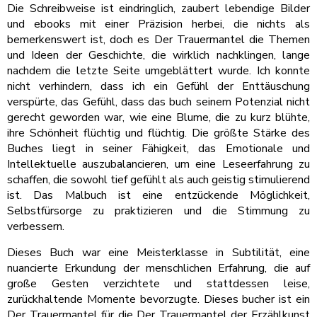
Die Schreibweise ist eindringlich, zaubert lebendige Bilder
und ebooks mit einer Präzision herbei, die nichts als
bemerkenswert ist, doch es Der Trauermantel die Themen
und Ideen der Geschichte, die wirklich nachklingen, lange
nachdem die letzte Seite umgeblättert wurde. Ich konnte
nicht verhindern, dass ich ein Gefühl der Enttäuschung
verspürte, das Gefühl, dass das buch seinem Potenzial nicht
gerecht geworden war, wie eine Blume, die zu kurz blühte,
ihre Schönheit flüchtig und flüchtig. Die größte Stärke des
Buches liegt in seiner Fähigkeit, das Emotionale und
Intellektuelle auszubalancieren, um eine Leseerfahrung zu
schaffen, die sowohl tief gefühlt als auch geistig stimulierend
ist. Das Malbuch ist eine entzückende Möglichkeit,
Selbstfürsorge zu praktizieren und die Stimmung zu
verbessern.
Dieses Buch war eine Meisterklasse in Subtilität, eine
nuancierte Erkundung der menschlichen Erfahrung, die auf
große Gesten verzichtete und stattdessen leise,
zurückhaltende Momente bevorzugte. Dieses bucher ist ein
Der Trauermantel für die Der Trauermantel der Erzählkunst