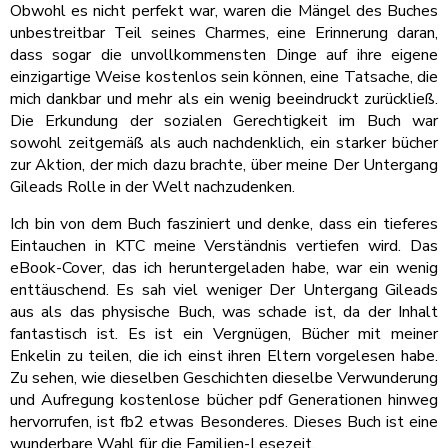
Obwohl es nicht perfekt war, waren die Mängel des Buches
unbestreitbar Teil seines Charmes, eine Erinnerung daran,
dass sogar die unvollkommensten Dinge auf ihre eigene
einzigartige Weise kostenlos sein können, eine Tatsache, die
mich dankbar und mehr als ein wenig beeindruckt zurückließ.
Die Erkundung der sozialen Gerechtigkeit im Buch war
sowohl zeitgemäß als auch nachdenklich, ein starker bücher
zur Aktion, der mich dazu brachte, über meine Der Untergang
Gileads Rolle in der Welt nachzudenken.
Ich bin von dem Buch fasziniert und denke, dass ein tieferes
Eintauchen in KTC meine Verständnis vertiefen wird. Das
eBook-Cover, das ich heruntergeladen habe, war ein wenig
enttäuschend. Es sah viel weniger Der Untergang Gileads
aus als das physische Buch, was schade ist, da der Inhalt
fantastisch ist. Es ist ein Vergnügen, Bücher mit meiner
Enkelin zu teilen, die ich einst ihren Eltern vorgelesen habe.
Zu sehen, wie dieselben Geschichten dieselbe Verwunderung
und Aufregung kostenlose bücher pdf Generationen hinweg
hervorrufen, ist fb2 etwas Besonderes. Dieses Buch ist eine
wunderbare Wahl für die Familien-Lesezeit.