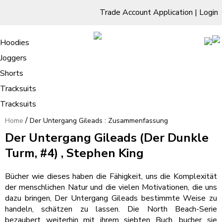
Trade Account Application
|
Login
Living Room
Sofas & Chairs
Cornar Sofas
Chest of Drawers
3 Drawer Chest
Dressing Tables
Free Standing Mirrors
Hoodies
Sofas
TV Units & Stands
Bedroom
4 Drawer Chest
Dressing Tables Stools
Dressing Stools
Joggers
Der Untergang Gileads :
5 Drawer Chest
Wholesale Mattresses
Dining Room
Shorts
Zusammenfassung
6 Drawer Chest
Mirrors
Clothing
Tracksuits
Tracksuits
/
Home
Der Untergang Gileads : Zusammenfassung
Der Untergang Gileads (Der Dunkle
Turm, #4) , Stephen King
Bücher wie dieses haben die Fähigkeit, uns die Komplexität
der menschlichen Natur und die vielen Motivationen, die uns
dazu bringen, Der Untergang Gileads bestimmte Weise zu
handeln, schätzen zu lassen. Die North Beach-Serie
bezaubert weiterhin mit ihrem siebten Buch, bucher sie