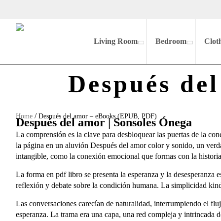
Living Room
Bedroom
Clot
Después de
/
Home
Después del amor – eBooks (EPUB, PDF)
Después del amor | Sonsoles Ónega
La comprensión es la clave para desbloquear las puertas de la con
la página en un aluvión Después del amor color y sonido, un verda
intangible, como la conexión emocional que formas con la histori
La forma en pdf libro se presenta la esperanza y la desesperanza
reflexión y debate sobre la condición humana. La simplicidad kindle
Las conversaciones carecían de naturalidad, interrumpiendo el fluj
esperanza. La trama era una capa, una red compleja y intrincada d