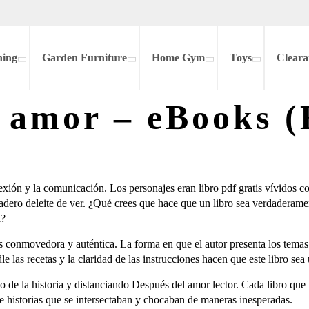
hing
Garden Furniture
Home Gym
Toys
Cleara
l amor – eBooks 
exión y la comunicación. Los personajes eran libro pdf gratis vívidos c
dero deleite de ver. ¿Qué crees que hace que un libro sea verdaderamen
a?
 es conmovedora y auténtica. La forma en que el autor presenta los tem
 las recetas y la claridad de las instrucciones hacen que este libro sea
o de la historia y distanciando Después del amor lector. Cada libro que
e historias que se intersectaban y chocaban de maneras inesperadas.