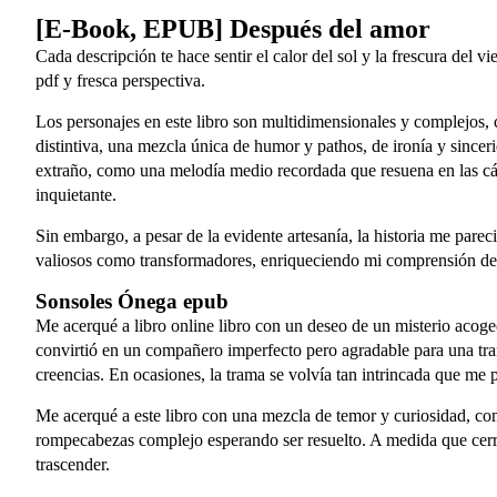
[E-Book, EPUB] Después del amor
Cada descripción te hace sentir el calor del sol y la frescura del 
pdf y fresca perspectiva.
Los personajes en este libro son multidimensionales y complejos, con
distintiva, una mezcla única de humor y pathos, de ironía y sincer
extraño, como una melodía medio recordada que resuena en las cám
inquietante.
Sin embargo, a pesar de la evidente artesanía, la historia me pare
valiosos como transformadores, enriqueciendo mi comprensión d
Sonsoles Ónega epub
Me acerqué a libro online​ libro con un deseo de un misterio acoge
convirtió en un compañero imperfecto pero agradable para una tran
creencias. En ocasiones, la trama se volvía tan intrincada que me 
Me acerqué a este libro con una mezcla de temor y curiosidad, c
rompecabezas complejo esperando ser resuelto. A medida que cerraba
trascender.