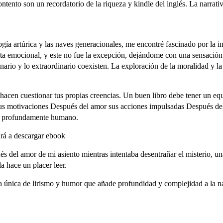
tento son un recordatorio de la riqueza y kindle del inglés. La narrati
 artúrica y las naves generacionales, me encontré fascinado por la intr
sta emocional, y este no fue la excepción, dejándome con una sensación d
io y lo extraordinario coexisten. La exploración de la moralidad y la éti
hacen cuestionar tus propias creencias. Un buen libro debe tener un equil
sus motivaciones Después del amor sus acciones impulsadas Después de
le y profundamente humano.
drá a descargar ebook
és del amor de mi asiento mientras intentaba desentrañar el misterio, un
a hace un placer leer.
la única de lirismo y humor que añade profundidad y complejidad a la na