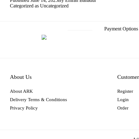
Published
June 14, 2025
By
Emran Bahadur
Categorized as
Uncategorized
Payment Options
About Us
Customer
About ARK
Register
Delivery Terms & Conditions
Login
Privacy Policy
Order