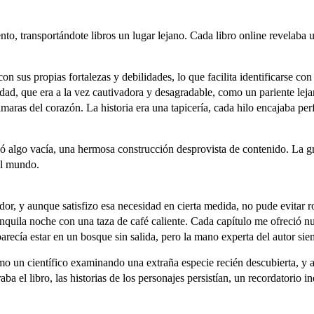
viento, transportándote libros un lugar lejano. Cada libro online​ revel
 sus propias fortalezas y debilidades, lo que facilita identificarse con 
idad, que era a la vez cautivadora y desagradable, como un pariente lej
aras del corazón. La historia era una tapicería, cada hilo encajaba p
ció algo vacía, una hermosa construcción desprovista de contenido. La gr
el mundo.
dor, y aunque satisfizo esa necesidad en cierta medida, no pude evitar r
quila noche con una taza de café caliente. Cada capítulo me ofreció nue
parecía estar en un bosque sin salida, pero la mano experta del autor si
omo un científico examinando una extraña especie recién descubierta, 
 el libro, las historias de los personajes persistían, un recordatorio i