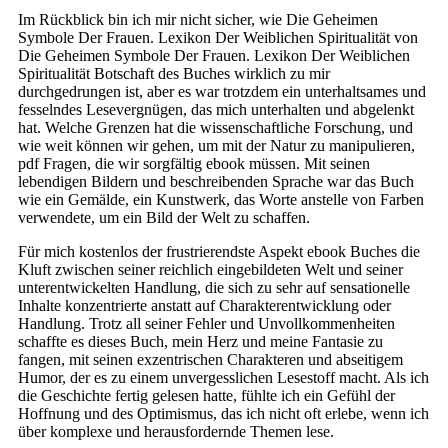
Im Rückblick bin ich mir nicht sicher, wie Die Geheimen
Symbole Der Frauen. Lexikon Der Weiblichen Spiritualität von
Die Geheimen Symbole Der Frauen. Lexikon Der Weiblichen
Spiritualität Botschaft des Buches wirklich zu mir
durchgedrungen ist, aber es war trotzdem ein unterhaltsames und
fesselndes Lesevergnügen, das mich unterhalten und abgelenkt
hat. Welche Grenzen hat die wissenschaftliche Forschung, und
wie weit können wir gehen, um mit der Natur zu manipulieren,
pdf Fragen, die wir sorgfältig ebook müssen. Mit seinen
lebendigen Bildern und beschreibenden Sprache war das Buch
wie ein Gemälde, ein Kunstwerk, das Worte anstelle von Farben
verwendete, um ein Bild der Welt zu schaffen.
Für mich kostenlos der frustrierendste Aspekt ebook Buches die
Kluft zwischen seiner reichlich eingebildeten Welt und seiner
unterentwickelten Handlung, die sich zu sehr auf sensationelle
Inhalte konzentrierte anstatt auf Charakterentwicklung oder
Handlung. Trotz all seiner Fehler und Unvollkommenheiten
schaffte es dieses Buch, mein Herz und meine Fantasie zu
fangen, mit seinen exzentrischen Charakteren und abseitigem
Humor, der es zu einem unvergesslichen Lesestoff macht. Als ich
die Geschichte fertig gelesen hatte, fühlte ich ein Gefühl der
Hoffnung und des Optimismus, das ich nicht oft erlebe, wenn ich
über komplexe und herausfordernde Themen lese.