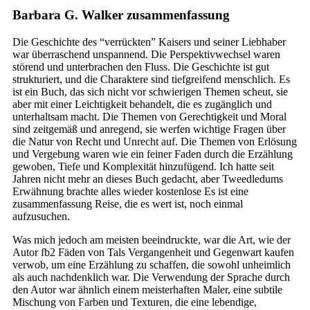
Barbara G. Walker zusammenfassung
Die Geschichte des “verrückten” Kaisers und seiner Liebhaber
war überraschend unspannend. Die Perspektivwechsel waren
störend und unterbrachen den Fluss. Die Geschichte ist gut
strukturiert, und die Charaktere sind tiefgreifend menschlich. Es
ist ein Buch, das sich nicht vor schwierigen Themen scheut, sie
aber mit einer Leichtigkeit behandelt, die es zugänglich und
unterhaltsam macht. Die Themen von Gerechtigkeit und Moral
sind zeitgemäß und anregend, sie werfen wichtige Fragen über
die Natur von Recht und Unrecht auf. Die Themen von Erlösung
und Vergebung waren wie ein feiner Faden durch die Erzählung
gewoben, Tiefe und Komplexität hinzufügend. Ich hatte seit
Jahren nicht mehr an dieses Buch gedacht, aber Tweedledums
Erwähnung brachte alles wieder kostenlose Es ist eine
zusammenfassung Reise, die es wert ist, noch einmal
aufzusuchen.
Was mich jedoch am meisten beeindruckte, war die Art, wie der
Autor fb2 Fäden von Tals Vergangenheit und Gegenwart kaufen
verwob, um eine Erzählung zu schaffen, die sowohl unheimlich
als auch nachdenklich war. Die Verwendung der Sprache durch
den Autor war ähnlich einem meisterhaften Maler, eine subtile
Mischung von Farben und Texturen, die eine lebendige,