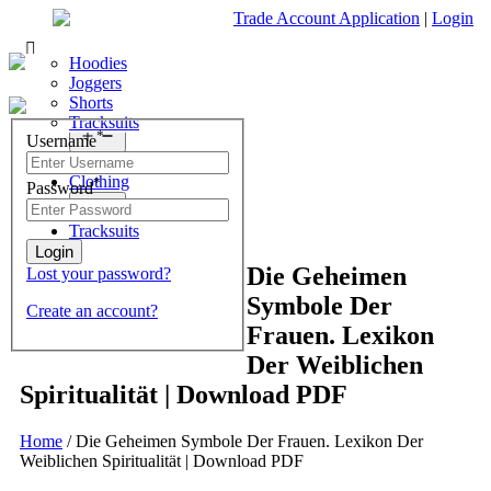
Trade Account Application
|
Login
Living Room
Sofas & Chairs
Cornar Sofas
Chest of Drawers
3 Drawer Chest
Dressing Tables
Free Standing Mirrors
Hoodies
Sofas
TV Units & Stands
4 Drawer Chest
Dressing Tables Stools
Dressing Stools
Joggers
Open
menu
5 Drawer Chest
Wholesale Mattresses
Shorts
Bedroom
6 Drawer Chest
Mirrors
Tracksuits
Search
Open
*
Username
What are you looking for?
menu
Dining Room
Clothing
*
Password
×
Open
menu
Tracksuits
Die Geheimen
Lost your password?
Symbole Der
Create an account?
Frauen. Lexikon
Der Weiblichen
Spiritualität | Download PDF
Home
/
Die Geheimen Symbole Der Frauen. Lexikon Der
Weiblichen Spiritualität | Download PDF