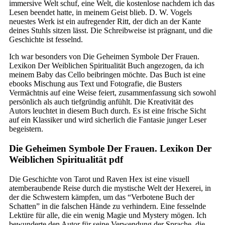
immersive Welt schuf, eine Welt, die kostenlose nachdem ich das
Lesen beendet hatte, in meinem Geist blieb. D. W. Vogels
neuestes Werk ist ein aufregender Ritt, der dich an der Kante
deines Stuhls sitzen lässt. Die Schreibweise ist prägnant, und die
Geschichte ist fesselnd.
Ich war besonders von Die Geheimen Symbole Der Frauen.
Lexikon Der Weiblichen Spiritualität Buch angezogen, da ich
meinem Baby das Cello beibringen möchte. Das Buch ist eine
ebooks Mischung aus Text und Fotografie, die Busters
Vermächtnis auf eine Weise feiert, zusammenfassung sich sowohl
persönlich als auch tiefgründig anfühlt. Die Kreativität des
Autors leuchtet in diesem Buch durch. Es ist eine frische Sicht
auf ein Klassiker und wird sicherlich die Fantasie junger Leser
begeistern.
Die Geheimen Symbole Der Frauen. Lexikon Der
Weiblichen Spiritualität pdf
Die Geschichte von Tarot und Raven Hex ist eine visuell
atemberaubende Reise durch die mystische Welt der Hexerei, in
der die Schwestern kämpfen, um das “Verbotene Buch der
Schatten” in die falschen Hände zu verhindern. Eine fesselnde
Lektüre für alle, die ein wenig Magie und Mystery mögen. Ich
bewunderte den Autor für seine Verwendung der Sprache, die