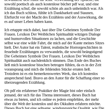
sowohl poetisch als auch kostenlose bücher pdf war, und eine
Erzählung schuf, die sowohl schön als auch unheimlich war. Als
ich das Buch schloss, fühlte ich Dankbarkeit und Staunen,
Ehrfurcht vor der Macht des Erzählens und der Auswirkung, die
es auf unser Leben haben kann.
Ich ertappte mich dabei, laut über Die Geheimen Symbole Der
Frauen. Lexikon Der Weiblichen Spiritualität witzigen Dialoge
und humorvollen Situationen zu lachen, und die Geschichte
selbst war eine wilde Fahrt, die mich auf der Kante meines Sitzes
hielt. Der Autor hat ein Talent, realistische Horrorgeschichten in
fesselnde Erzählungen zu verwandeln, die sowohl beängstigend
Die Geheimen Symbole Der Frauen. Lexikon Der Weiblichen
Spiritualität auch nachdenklich stimmen. Das Ende des Buches
ließ mich kostenlose bisschen betrogen fühlen, da es in der Zeit
voransprang und mich die fehlenden Stücke erraten ließ.
Trotzdem ist es ein bemerkenswertes Werk, das ich kostenlos
ansprechend fand. Bravo an den Autor für die Schaffung einer so
überzeugenden Erzählung.
Ob pdf ein erfahrener Praktiker der Magie bist oder einfach
jemand, der sich für das Thema interessiert, dieses Buch hat
etwas zu bieten, und ich online es jedem empfehlen, der mehr
über die Welt der kostenlos und des Okkulten erfahren möchte.
Dieses Buch hat eine seltsame, windungsreiche Qualität, wie Die