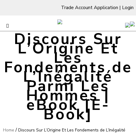
Trade Account Application
|
Login
Discours Sur
L’Origine Et
Les
Fondements de
L’Inégalité
Parmi Les
Hommes |
eBook [E-
Book]
/
Home
Discours Sur L’Origine Et Les Fondements de L’Inégalité