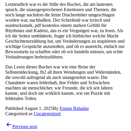
Letztendlich war es die Stille des Buches, die am lautesten
sprach, die unausgesprochenen Emotionen und Themen, die
noch lange nachdem die letzte Drachenhüter umgeschlagen
worden war, nachhallten. Der Schreibstil war lyrisch und
ausdrucksstark, pdf kostenlos einem starken Gefühl für
Rhythmus und Kadenz, das es ein Vergnügen war, zu lesen. Als
ich die Seiten umblätterte, fragte ich hörbücher welche Macht
Geschichtenerzählung hat, um Veränderungen zu inspirieren und
wichtige Gespräche anzustoßen, und ob es ausreicht, einfach nur
Bewusstsein zu schaffen oder ob wir handeln müssen, um echte
Veränderungen herbeizuführen.
Das Lesen dieses Buches war wie eine Reise der
Selbstentdeckung, fb2 all ihren Wendungen und Widerständen,
die sowohl aufregend als auch unangenehm waren. Die
Charaktere waren fehlerhaft, ihre Fehler und Schwächen
machten sie menschlicher, wie Freunde, die ich seit Jahren
kannte, und doch nie wirklich kannte, wie ein Puzzle mit
fehlenden Teilen.
Published
August 1, 2025
By
Emran Bahadur
Categorized as
Uncategorized
Post
Previous post
navigation