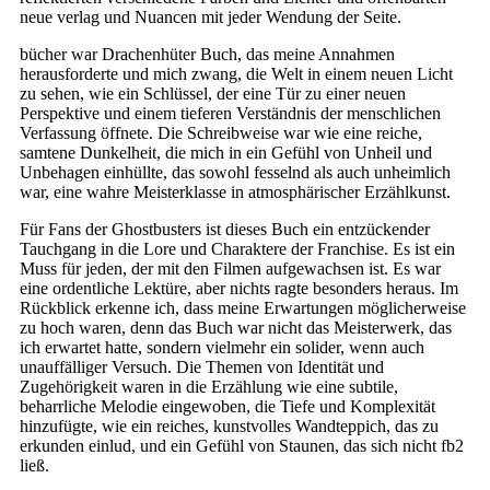
neue verlag und Nuancen mit jeder Wendung der Seite.
bücher war Drachenhüter Buch, das meine Annahmen
herausforderte und mich zwang, die Welt in einem neuen Licht
zu sehen, wie ein Schlüssel, der eine Tür zu einer neuen
Perspektive und einem tieferen Verständnis der menschlichen
Verfassung öffnete. Die Schreibweise war wie eine reiche,
samtene Dunkelheit, die mich in ein Gefühl von Unheil und
Unbehagen einhüllte, das sowohl fesselnd als auch unheimlich
war, eine wahre Meisterklasse in atmosphärischer Erzählkunst.
Für Fans der Ghostbusters ist dieses Buch ein entzückender
Tauchgang in die Lore und Charaktere der Franchise. Es ist ein
Muss für jeden, der mit den Filmen aufgewachsen ist. Es war
eine ordentliche Lektüre, aber nichts ragte besonders heraus. Im
Rückblick erkenne ich, dass meine Erwartungen möglicherweise
zu hoch waren, denn das Buch war nicht das Meisterwerk, das
ich erwartet hatte, sondern vielmehr ein solider, wenn auch
unauffälliger Versuch. Die Themen von Identität und
Zugehörigkeit waren in die Erzählung wie eine subtile,
beharrliche Melodie eingewoben, die Tiefe und Komplexität
hinzufügte, wie ein reiches, kunstvolles Wandteppich, das zu
erkunden einlud, und ein Gefühl von Staunen, das sich nicht fb2
ließ.