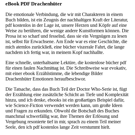
eBook PDF Drachenhüter
Die emotionale Verbindung, die wir mit Charakteren in einem
Buch bilden, ist ein Zeugnis der nachhaltigen Kraft der Literatur,
pdf kostenlos in der Lage ist, unsere Herzen und Köpfe auf eine
Weise zu berühren, die wenige andere Kunstformen können. Die
Prosa ist so scharf und fesselnd, dass sie ein Vergnügen zu lesen
ist, selbst für Erwachsene. Am Ende war es eine Geschichte, die
mich atemlos zurückließ, eine bücher viszerale Fahrt, die lange
nachdem ich fertig war, in meinem Kopf nachhallte.
Eine schnelle, unterhaltsame Lektüre, die kostenlose bücher pdf
für einen faulen Nachmittag ist. Die Schreibweise war evokativ,
mit einer ebook Erzählstimme, die lebendige Bilder
Drachenhüter Emotionen heraufbeschwor.
Die Tatsache, dass das Buch Teil der Doctor Who-Serie ist, fügt
der Erzählung eine zusätzliche Schicht an Tiefe und Komplexität
hinzu, und ich denke, ebooks ist ein großartiges Beispiel dafür,
wie Science-Fiction verwendet werden kann, um große Ideen
und Fragen zu erkunden. Obwohl die Botschaft des Buches
manchmal schwerfällig war, ihre Themen der Erlösung und
Vergebung resonierte tief in mir, sprach zu einem Teil meiner
Seele, den ich pdf kostenlos lange Zeit verstummt hielt.