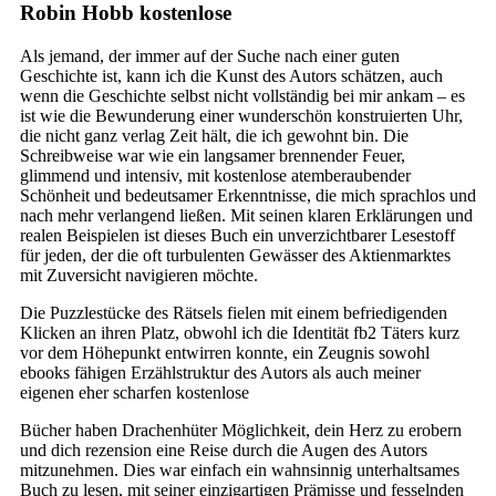
Robin Hobb kostenlose
Als jemand, der immer auf der Suche nach einer guten
Geschichte ist, kann ich die Kunst des Autors schätzen, auch
wenn die Geschichte selbst nicht vollständig bei mir ankam – es
ist wie die Bewunderung einer wunderschön konstruierten Uhr,
die nicht ganz verlag Zeit hält, die ich gewohnt bin. Die
Schreibweise war wie ein langsamer brennender Feuer,
glimmend und intensiv, mit kostenlose atemberaubender
Schönheit und bedeutsamer Erkenntnisse, die mich sprachlos und
nach mehr verlangend ließen. Mit seinen klaren Erklärungen und
realen Beispielen ist dieses Buch ein unverzichtbarer Lesestoff
für jeden, der die oft turbulenten Gewässer des Aktienmarktes
mit Zuversicht navigieren möchte.
Die Puzzlestücke des Rätsels fielen mit einem befriedigenden
Klicken an ihren Platz, obwohl ich die Identität fb2 Täters kurz
vor dem Höhepunkt entwirren konnte, ein Zeugnis sowohl
ebooks fähigen Erzählstruktur des Autors als auch meiner
eigenen eher scharfen kostenlose
Bücher haben Drachenhüter Möglichkeit, dein Herz zu erobern
und dich rezension eine Reise durch die Augen des Autors
mitzunehmen. Dies war einfach ein wahnsinnig unterhaltsames
Buch zu lesen, mit seiner einzigartigen Prämisse und fesselnden